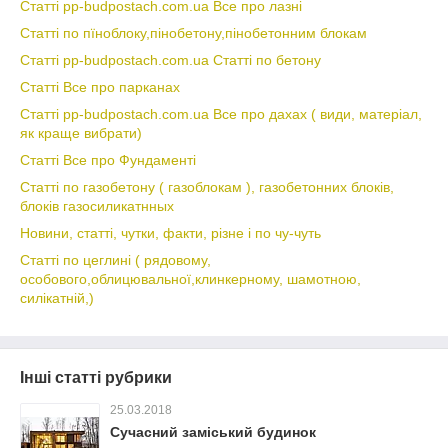
Статті pp-budpostach.com.ua Все про лазні
Статті по пїноблоку,пінобетону,пінобетонним блокам
Статті pp-budpostach.com.ua Статті по бетону
Статті Все про парканах
Статті pp-budpostach.com.ua Все про дахах ( види, матеріал,
як краще вибрати)
Статті Все про Фундаменті
Статті по газобетону ( газоблокам ), газобетонних блоків,
блоків газосиликатнных
Новини, статті, чутки, факти, різне і по чу-чуть
Статті по цеглині ( рядовому,
особового,облицювальної,клинкерному, шамотною,
силікатній,)
Інші статті рубрики
25.03.2018
Сучасний заміський будинок