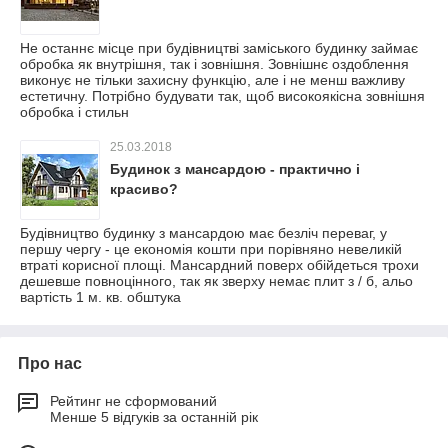
Не останнє місце при будівництві заміського будинку займає
обробка як внутрішня, так і зовнішня. Зовнішнє оздоблення
виконує не тільки захисну функцію, але і не менш важливу
естетичну. Потрібно будувати так, щоб високоякісна зовнішня
обробка і стильн
25.03.2018
Будинок з мансардою - практично і
красиво?
Будівництво будинку з мансардою має безліч переваг, у
першу чергу - це економія кошти при порівняно невеликій
втраті корисної площі. Мансардний поверх обійдеться трохи
дешевше повноцінного, так як зверху немає плит з / б, альо
вартість 1 м. кв. обштука
Про нас
Рейтинг не сформований
Менше 5 відгуків за останній рік