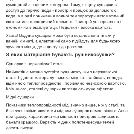
суміщений з водяним контуром. Тому, якщо у сушарки є
доступ до гарячої води - пристрій працює за допомогою
води, а в разі пониження водної температури автоматичний
включитися електричний елемент. Пристрій універсально і
економічно в експлуатації. Недоліки - висока вартість.
Увага! Водяна сушарка може бути встановлена тільки у
ванній кімнаті, а електричні само підійдуть для будь-якого
зручного місця, де є доступ до розеток.
З яких матеріалів бувають рушникосушки?
Сушарки з нержавіючої сталі
Найчастіше можна зустріти рушникосушки з нержавіючої
сталі. Гідності матеріалу: висока міцність, стійкість, володіє
відмінною теплопровідністю і порівняно невисокою вартістю.
Крім цього, сталеві сушарки виглядають дуже ефектно.
Мідні сушарки
Показники теплопровідності міді значно вище, ніж у сталі, та
й за зовнішніми якостями мідним сушарок немає рівних. Альо
при цьому, характеристики міцності пристрою залишають
бажати кращого. Вартість мідних полотенцесушителей
досить висока.