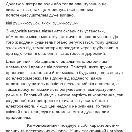
Додаткові джерела води або тепла влаштуванню не
вимагаються, так що користуватися водяним
полотенцесушителем дуже вигідно.
віді рушникосушок, якісні рушникосушки
З недоліків можна відзначити складність установки,
обмеження місця монтажу і статичність розташування. До
того ж водяній сушитель погано регулюється, тому цілком
залежимо від температури проходити через трубу води, а
при відключенні опалення - стає і зовсім даремний.
Електричний - обладнань спеціальним електричним
елементом і працює від розетки. Пристрій дуже зручне і
практичне - встановити його можна в будь-місці, де є доступ
до електромережі. На відміну від водяного, даний
полотенцесушитель повністю незалежний від опалення, а
також присутня можливість регулювання температурних
режимів. Головний мінус - висока вартість використання, так
як для роботи пристрою витрачається досить багато
електроенергії. Якщо цей недолік не зупиняє, то такий
якісний полотенцесушитель може стати дуже вдалим
придбанням.
Комбінований
- поєднує в собі характеристики
водних та електричних сушарок. У них електричний нагрівач