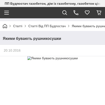
ПП Будпостач газобетон, дім із газобетону, газобетон ціна, 
Статті
Статті Від ПП Будпостач
Якими бувають рушн
Якими бувають рушникосушки
20.10.2016