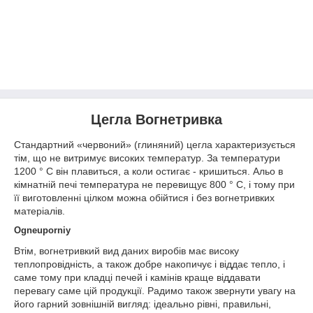
Цегла Вогнетривка
Стандартний «червоний» (глиняний) цегла характеризується
тім, що не витримує високих температур. За температури
1200 ° С він плавиться, а коли остигає - кришиться. Альо в
кімнатній печі температура не перевищує 800 ° С, і тому при
її виготовленні цілком можна обійтися і без вогнетривких
матеріалів.
Ogneuporniy
Втім, вогнетривкий вид даних виробів має високу
теплопровідність, а також добре накопичує і віддає тепло, і
саме тому при кладці печей і камінів краще віддавати
перевагу саме цій продукції. Радимо також звернути увагу на
його гарний зовнішній вигляд: ідеально рівні, правильні,