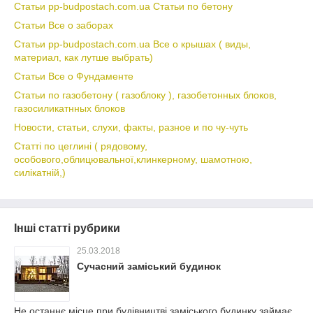
Статьи pp-budpostach.com.ua Статьи по бетону
Статьи Все о заборах
Статьи pp-budpostach.com.ua Все о крышах ( виды,
материал, как лутше выбрать)
Статьи Все о Фундаменте
Статьи по газобетону ( газоблоку ), газобетонных блоков,
газосиликатнных блоков
Новости, статьи, слухи, факты, разное и по чу-чуть
Статті по цеглині ( рядовому,
особового,облицювальної,клинкерному, шамотною,
силікатній,)
Інші статті рубрики
25.03.2018
Сучасний заміський будинок
Не останнє місце при будівництві заміського будинку займає