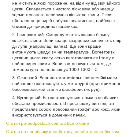
не містить ніяких порожнин, на відміну від звичайного
цегли. Складається з чистого пісковика або кварцу,
зцементованого невеликою кількістю глини. Після
обпалення це виріб набуває властивості, найбільш
близькі до природних піщаниках.
Глиноземний. Смороду містять значно більшу
кількість глини. Вони краще кварцових виявляють опір
дії лугів (наприклад, вапна). Ще вони краще
витримують швидкі зміни температури. Вогнетривкі
цеглини цього класу легко виготовляються і тому є
найпоширенішими. Вони застосовуються там, де
температура не перевищує 1000-1300 ° С.
Основний. Вапняно-магнезіальні вогнестійкі маси
найчастіше застосовують у металургії (при отриманні
бессемеровской стали з фосфористих руд).
Вуглецевий. Він застосовується тільки в особливих
областях промисловості. В простішому вигляді, він
представляє собою пресований графіт або кокс, який
використовується в доменних печах.
Статьи pp-budpostach.com.ua Все о бане
Статьи по пеноблоку,пенобетону,пенобетонным блокам