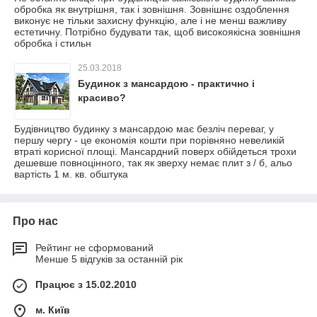
обробка як внутрішня, так і зовнішня. Зовнішнє оздоблення
виконує не тільки захисну функцію, але і не менш важливу
естетичну. Потрібно будувати так, щоб високоякісна зовнішня
обробка і стильн
25.03.2018
Будинок з мансардою - практично і
красиво?
Будівництво будинку з мансардою має безліч переваг, у
першу чергу - це економія кошти при порівняно невеликій
втраті корисної площі. Мансардний поверх обійдеться трохи
дешевше повноцінного, так як зверху немає плит з / б, альо
вартість 1 м. кв. обштука
Про нас
Рейтинг не сформований
Менше 5 відгуків за останній рік
Працює з 15.02.2010
м. Київ