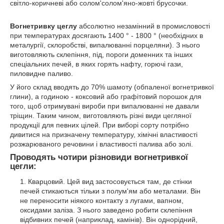
світло-коричневі або солом'солом'яно-жовті брусочки.
Вогнетривку цеглу
абсолютно незамінний в промисловості
при температурах досягають 1400 ° - 1800 ° (необхідних в
металургії, склоробстві, випалюванні порцеляни). З нього
виготовляють склепіння, під, пороги доменних та інших
спеціальних печей, в яких горять нафту, горючі гази,
пиловидне паливо.
У його склад вводять до 70% шамоту (обпаленої вогнетривкої
глини), а годиною - коксовий або графітовий порошок для
того, щоб отримувані вироби при випалюванні не давали
тріщин. Таким чином, виготовляють різні види цегляної
продукції для певних цілей. При виборі сорту потрібно
дивитися на призначену температуру, хімічні властивості
розжарюваного речовини і властивості палива або золі.
Проводять чотири різновиди вогнетривкої
цегли:
Кварцовий. Цей вид застосовується там, де стінки
печей стикаються тільки з полум'ям або металами. Він
не переносити ніякого контакту з лугами, вапном,
оксидами заліза. З нього заведено робити склепіння
відбивних печей (наприклад, камінів). Він однорідний,