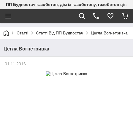
ПП Будпостач газобетон, дім із газобетону, газобетон ціна, 
Статті
Статті Від ПП Будпостач
Цегла Вогнетривка
Цегла Вогнетривка
01.11.2016