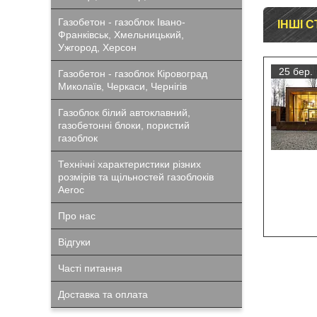
Газобетон - газоблок Івано-
ІНШІ С
Франківськ, Хмельницький,
Ужгород, Херсон
25 бер.
Газобетон - газоблок Кіровоград
Миколаїв, Черкаси, Чернігів
Газоблок білий автоклавний,
газобетонні блоки, пористий
газоблок
Технічні характеристики різних
розмірів та щільностей газоблоків
Aeroc
Про нас
Відгуки
Часті питання
Доставка та оплата