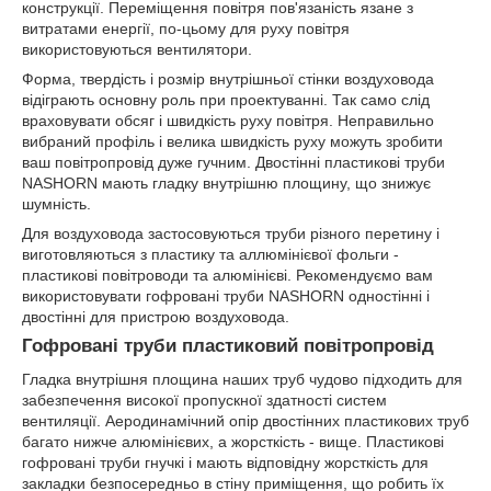
конструкції. Переміщення повітря пов'язаність язане з
витратами енергії, по-цьому для руху повітря
використовуються вентилятори.
Форма, твердість і розмір внутрішньої стінки воздуховода
відіграють основну роль при проектуванні. Так само слід
враховувати обсяг і швидкість руху повітря. Неправильно
вибраний профіль і велика швидкість руху можуть зробити
ваш повітропровід дуже гучним. Двостінні пластикові труби
NASHORN мають гладку внутрішню площину, що знижує
шумність.
Для воздуховода застосовуються труби різного перетину і
виготовляються з пластику та аллюмінієвої фольги -
пластикові повітроводи та алюмінієві. Рекомендуємо вам
використовувати гофровані труби NASHORN одностінні і
двостінні для пристрою воздуховода.
Гофровані труби пластиковий повітропровід
Гладка внутрішня площина наших труб чудово підходить для
забезпечення високої пропускної здатності систем
вентиляції. Аеродинамічний опір двостінних пластикових труб
багато нижче алюмінієвих, а жорсткість - вище. Пластикові
гофровані труби гнучкі і мають відповідну жорсткість для
закладки безпосередньо в стіну приміщення, що робить їх