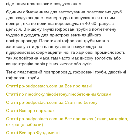
відмінним пластиковим воздуховодом.
Єдиним обмеженням для застосування пластикових друб
для воздуховода є температура пропускається по ним
повітря, яка не повинна перевищувати 40-60 градусів
цельсія. В іншому гнучкі гофровані труби з поліетилену
чудово підходять для пристрою вентиляційного
повітропроводу. Пластикові гофровані труби можна
застосовувати для влаштування воздуховода на
підприємствах фармацевтичної та харчової промисловості,
так як повітряна маса там часто має високу вологість або
концентрацію парів різних кислот або лугів.
Теги: пластиковий повітропровід, гофровані труби, двостінні
гофровані труби
Статті pp-budpostach.com.ua Все про лазні
Статті по пїноблоку,пінобетону,пінобетонним блокам
Статті pp-budpostach.com.ua Статті по бетону
Статті Все про парканах
Статті pp-budpostach.com.ua Все про дахах ( види, матеріал,
як краще вибрати)
Статті Все про Фундаменті