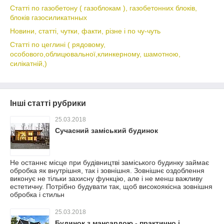
Статті по газобетону ( газоблокам ), газобетонних блоків,
блоків газосиликатнных
Новини, статті, чутки, факти, різне і по чу-чуть
Статті по цеглині ( рядовому,
особового,облицювальної,клинкерному, шамотною,
силікатній,)
Інші статті рубрики
25.03.2018
Сучасний заміський будинок
Не останнє місце при будівництві заміського будинку займає
обробка як внутрішня, так і зовнішня. Зовнішнє оздоблення
виконує не тільки захисну функцію, але і не менш важливу
естетичну. Потрібно будувати так, щоб високоякісна зовнішня
обробка і стильн
25.03.2018
Будинок з мансардою - практично і