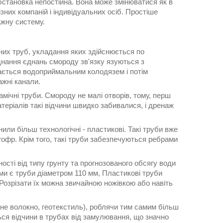
бстановка непостійна. Вона може змінюватися як в
ізних компаній і індивідуальних осіб. Простіше
ажну систему.
их труб, укладання яких здійснюється по
днання єднань смороду зв'язку язуються з
ається водоприймальним колодязем і потім
ажні канали.
ічні труби. Смороду не малі отворів, тому, перш
теріалів такі відчини швидко забивалися, і дренаж
или більш технологічні - пластикові. Такі труби вже
гофр. Крім того, такі труби забезпечуються ребрами
ості від типу грунту та прогнозованого обсягу води
ми є труби діаметром 110 мм, Пластикові труби
 Розрізати їх можна звичайною ножівкою або навіть
не волокно, геотекстиль), роблячи тим самим більш
ся відчини в трубах від замулювання, що значно