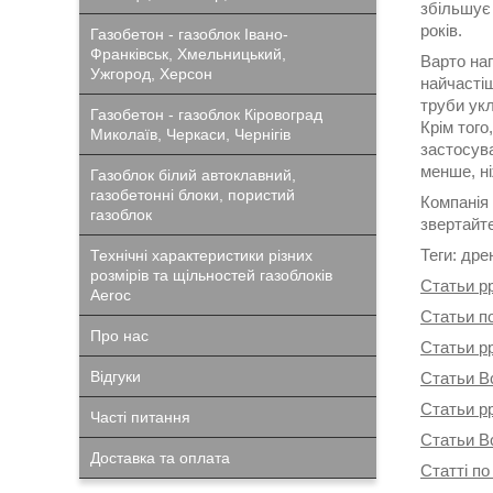
збільшує 
років.
Газобетон - газоблок Івано-
Франківськ, Хмельницький,
Варто наг
Ужгород, Херсон
найчастіш
труби укл
Газобетон - газоблок Кіровоград
Крім того
Миколаїв, Черкаси, Чернігів
застосува
менше, ні
Газоблок білий автоклавний,
газобетонні блоки, пористий
Компанія 
газоблок
звертайт
Теги: дре
Технічні характеристики різних
розмірів та щільностей газоблоків
Статьи p
Aeroc
Статьи п
Про нас
Статьи p
Відгуки
Статьи В
Статьи p
Часті питання
Статьи В
Доставка та оплата
Статті по