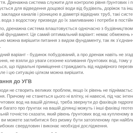
тя. Дренажна система служити для контролю рівня ґрунтових і п
ується для відведення дощової води від будівель, доріжок та і
закладки каналів і різницею в діаметрі відвідних труб, такі сис
вода з водостоку призведе до їх заиливанию і потреби в постій
ло, дренажна система влаштовується одночасно з будівництвом б
ий фундамент. Це самий оптимальний варіант: немає обмежень на
о можна вирішити питання з видом фундаменту, так як з'єднання
.
дний варіант - будинок побудований, а про дренаж навіть не згад
ня, не взяли до уваги сезонне коливання ґрунтових вод, тому у
ься, що підвальні приміщення страждають від надмірного перезв
але і цю ситуацію цілком можна вирішити.
тання до УГВ
води не створить великих проблем, якщо їх рівень не піднімаєть
я. Причому не станеться цього ні влітку, ні навесні, під час інтен
унтових вод на вашій ділянці, треба звернути до фахівців гидрог
и багато про ґрунтах на вашій ділянці можуть і інші фахівці геоте
ній точністю сказати, який рівень ґрунтових вод на купленому ва
и ви можете заглибитися без ризику бути затопленому при найбл
ибоких свердловин і виконає необхідні дослідження.