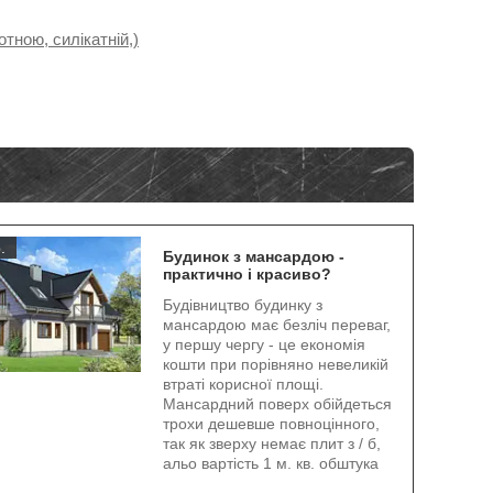
тною, силікатній,)
.
Будинок з мансардою -
практично і красиво?
Будівництво будинку з
мансардою має безліч переваг,
у першу чергу - це економія
кошти при порівняно невеликій
втраті корисної площі.
Мансардний поверх обійдеться
трохи дешевше повноцінного,
так як зверху немає плит з / б,
альо вартість 1 м. кв. обштука