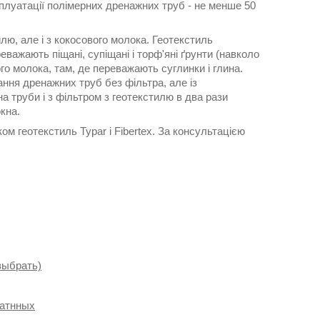
сплуатації полімерних дренажних труб - не менше 50
лю, але і з кокосового молока. Геотекстиль
важають піщані, супіщані і торф'яні ґрунти (навколо
о молока, там, де переважають суглинки і глина.
ання дренажних труб без фільтра, але із
а труби і з фільтром з геотекстилю в два рази
кна.
м геотекстиль Typar і Fibertex. За консультацією
выбрать)
катнных