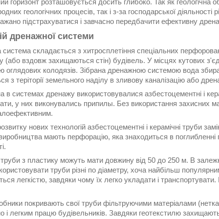
ий горизонт розташовується досить глибоко. Так як геологічна о
одних геологічних процесів, так і з-за господарської діяльності р
бажано підстрахуватися і завчасно передбачити ефективну дрен
ій дренажної системи
 система складається з хитросплетіння спеціальних перфорован
 (або вздовж захищаються стін) будівель. У місцях кутових з'є
ю оглядових колодязів. Зібрана дренажною системою вода збир
ся з теріторії земельного наділу в зливову каналізацію або дрен
 в системах дренажу використовувалися азбестоцементні і керам
ати, у них виконувались припилы. Без використання захисних ма
алоефективним.
озвитку нових технологій азбестоцементні і керамічні труби замін
 виробництва мають перфорацію, яка знаходиться в поглибленні 
і.
труби з пластику можуть мати довжину від 50 до 250 м. В залежн
ористовувати труби різні по діаметру, хоча найбільш популярни
ться легкістю, завдяки чому їх легко укладати і транспортувати.
робники покривають свої труби фільтруючими матеріалами (нетка
о і легким працю будівельників. Завдяки геотекстилю захищають