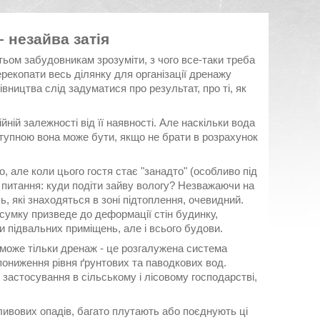
– незайва затія
атьом забудовникам зрозуміти, з чого все-таки треба
ерекопати весь ділянку для організації дренажу
удівництва слід задуматися про результат, про ті, як
ній залежності від її наявності. Але наскільки вода
дступною вона може бути, якщо не брати в розрахунок
о, але коли цього гостя стає "занадто" (особливо під
не питання: куди подіти зайву вологу? Незважаючи на
, які знаходяться в зоні підтоплення, очевидний.
сумку призведе до деформації стін будинку,
ки підвальних приміщень, але і всього будови.
 може тільки дренаж - це розгалужена система
пониження рівня ґрунтових та паводкових вод.
 застосування в сільському і лісовому господарстві,
зливових опадів, багато плутають або поєднують ці