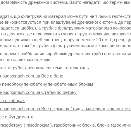
довговічність дренажної системи. Варто нагадати, що термін ек
адати, що фільтруючий матеріал може бути не тільки з геотексти
е використовується при влаштуванні дренажної системи, де пере
адається щебінь), а труби з фільтруючим матеріалом з кокосовог
, на ділянках, де переважають глинисті грунти можливе використ
нням підсипки з щебеню товщ. шару не менше 20 см. До речі, цін
ж вартість такої ж труби з фільтруючим шаром з кокосового воло
є одним з найбільших виробників дренажних труб і постачальнико
еся до наших менеджерів.
нажні труби, дренажна система, геотекстиль
p-budpostach.com.ua Все о бане
о пеноблоку,пенобетону,пенобетонным блокам
p-budpostach.com.ua Статьи по бетону
се о заборах
p-budpostach.com.ua Все о крышах ( виды, материал, как лутше 
се о Фундаменте
 газобетону ( газоблокам ), газобетонних блоків, блоків газосили