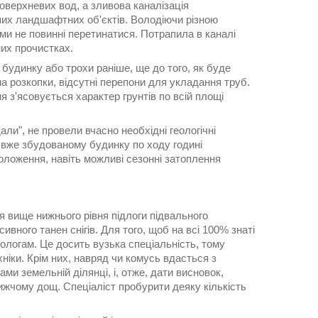
оверхневих вод, а зливова каналізація
нших ландшафтних об'єктів. Володіючи різною
теми не повинні перетинатися. Потрапила в каналі
них прочистках.
удинку або трохи раніше, ще до того, як буде
 розкопки, відсутні перепони для укладання труб.
 з'ясовується характер грунтів по всій площі
али", не провели вчасно необхідні геологічні
 вже збудованому будинку по ходу годині
оложення, навіть можливі сезонні затоплення
ся вище нижнього рівня підлоги підвального
сивного танен снігів. Для того, щоб на всі 100% знаті
еологам. Це досить вузька спеціальність, тому
хніки. Крім них, навряд чи комусь вдасться з
ми земельній ділянці, і, отже, дати висновок,
ижчому дощ. Спеціаліст пробурити деяку кількість