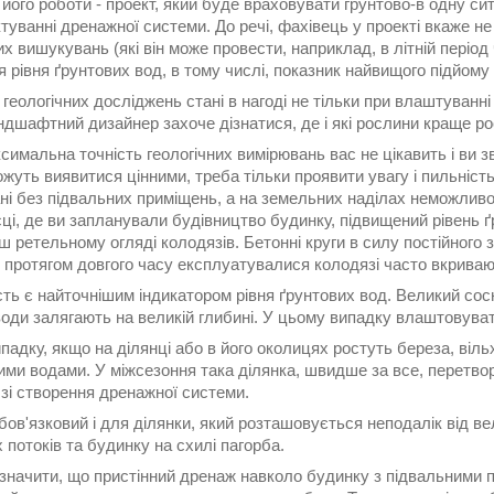
його роботи - проект, який буде враховувати грунтово-в одну си
туванні дренажної системи. До речі, фахівець у проекті вкаже н
их вишукувань (які він може провести, наприклад, в літній період 
 рівня ґрунтових вод, в тому числі, показник найвищого підйому
геологічних досліджень стані в нагоді не тільки при влаштуванні
ндшафтний дизайнер захоче дізнатися, де і які рослини краще р
имальна точність геологічних вимірювань вас не цікавить і ви з
жуть виявитися цінними, треба тільки проявити увагу і пильніст
і без підвальних приміщень, а на земельних наділах неможливо зу
ці, де ви запланували будівництво будинку, підвищений рівень 
ьш ретельному огляді колодязів. Бетонні круги в силу постійного 
, протягом довгого часу експлуатувалися колодязі часто вкрива
ть є найточнішим індикатором рівня ґрунтових вод. Великий сосн
води залягають на великій глибині. У цьому випадку влаштовува
падку, якщо на ділянці або в його околицях ростуть береза, віль
ими водами. У міжсезоння така ділянка, швидше за все, перетво
зі створення дренажної системи.
ов'язковий і для ділянки, який розташовується неподалік від в
 потоків та будинку на схилі пагорба.
дзначити, що пристінний дренаж навколо будинку з підвальними 