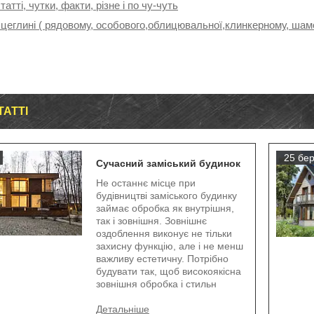
татті, чутки, факти, різне і по чу-чуть
 цеглині ( рядовому, особового,облицювальної,клинкерному, шамо
ТАТТІ
25 бер
Сучасний заміський будинок
Не останнє місце при
будівництві заміського будинку
займає обробка як внутрішня,
так і зовнішня. Зовнішнє
оздоблення виконує не тільки
захисну функцію, але і не менш
важливу естетичну. Потрібно
будувати так, щоб високоякісна
зовнішня обробка і стильн