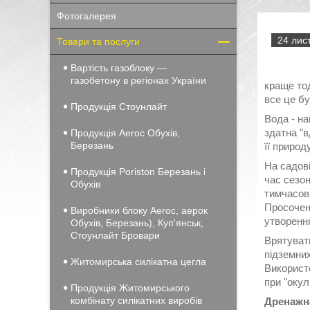
Фотогалерея
24 лист
Товари та послуги
Вартість газоблоку —
газобетону в регіонах України
краще тод
все це бу
Продукція Стоунлайт
Вода - на
здатна "в
Продукція Aeroc Обухів,
Березань
її природу
На садові
Продукція Poriston Березань і
час сезон
Обухів
тимчасові
Просочена
Виробники блоку Aeroc, аерок
утворення
Обухів, Березань), Куп'янськ,
Стоунлайт Бровари
Врятувати
підземних
Житомирська силікатна цегла
Використо
при "окул
Продукція Житомирського
комбінату силікатних виробів
Дренажн