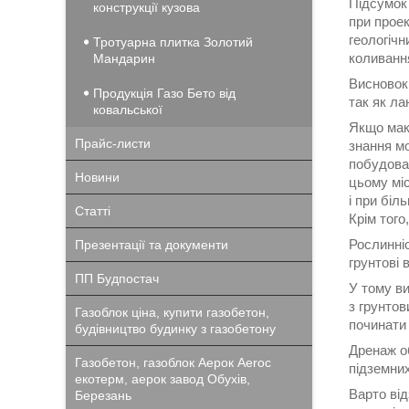
Підсумок 
конструкції кузова
при проек
геологічн
Тротуарна плитка Золотий
коливання
Мандарин
Висновок 
Продукція Газо Бето від
так як ла
ковальської
Якщо макс
Прайс-листи
знання мо
побудован
Новини
цьому міс
і при біл
Статті
Крім того
Рослинніс
Презентації та документи
грунтові 
ПП Будпостач
У тому ви
з грунтов
Газоблок ціна, купити газобетон,
починати 
будівництво будинку з газобетону
Дренаж об
Газобетон, газоблок Аерок Aeroc
підземних
екотерм, аерок завод Обухів,
Варто ві
Березань