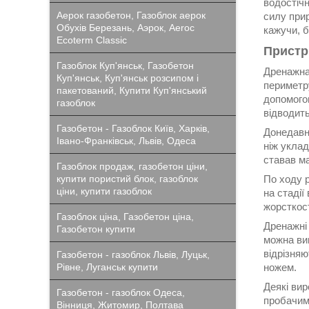
водостічн
Аерок газобетон, Газоблок аерок
силу прир
Обухів Березань, Аэрок, Aeroc
кажучи, 
Ecoterm Classic
Пристр
Газоблок Куп'янськ, Газобетон
Дренажна
Куп'янськ, Куп'янськ розсипом і
периметру
пакетований, Купити Куп'янський
допомого
газоблок
відводить
Газобетон - Газоблок Київ, Харків,
Донедавна
Івано-Франківськ, Львів, Одеса
ніж уклад
ставав м
Газоблок продаж, газобетон ціни,
купити пористий блок, газоблок
По ходу р
ціни, купити газоблок
на стадії
жорсткост
Газоблок ціна, Газобетон ціна,
Дренажні 
Газобетон купити
можна вик
відрізняю
Газобетон - газоблок Львів, Луцьк,
Рівне, Луганськ купити
ножем.
Деякі ви
Газобетон - газоблок Одеса,
пробачим
Вінниця, Житомир, Полтава