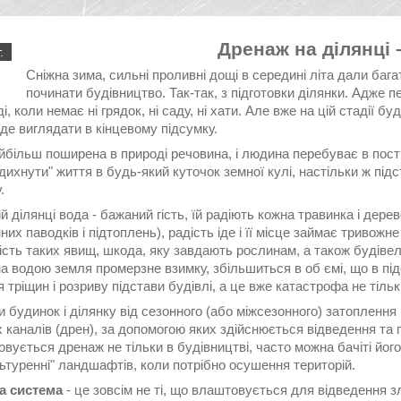
Дренаж на ділянці 
.
Сніжна зима, сильні проливні дощі в середині літа дали баг
починати будівництво. Так-так, з підготовки ділянки. Адже п
і, коли немає ні грядок, ні саду, ні хати. Але вже на цій стадії б
де виглядати в кінцевому підсумку.
йбільш поширена в природі речовина, і людина перебуває в постій
дихнути" життя в будь-який куточок земної кулі, настільки ж пі
.
й ділянці вода - бажаний гість, їй радіють кожна травинка і дерев
них паводків і підтоплень), радість іде і її місце займає тривож
сть таких явищ, шкода, яку завдають рослинам, а також будівель
 водою земля промерзне взимку, збільшиться в об ємі, що в під
 тріщин і розриву підстави будівлі, а це вже катастрофа не тіль
 будинок і ділянку від сезонного (або міжсезонного) затоплення
 каналів (дрен), за допомогою яких здійснюється відведення та 
вується дренаж не тільки в будівництві, часто можна бачіті його
ьтуренні" ландшафтів, коли потрібно осушення територій.
а система
- це зовсім не ті, що влаштовується для відведення 