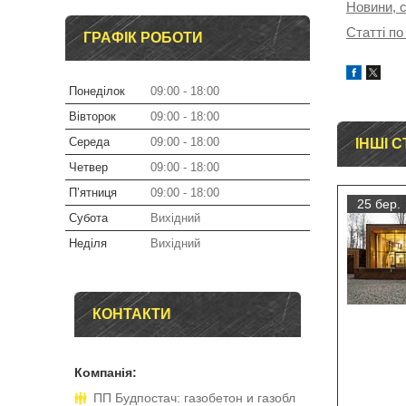
Новини, с
Статті по
ГРАФІК РОБОТИ
Понеділок
09:00
18:00
Вівторок
09:00
18:00
Середа
09:00
18:00
ІНШІ С
Четвер
09:00
18:00
Пʼятниця
09:00
18:00
25 бер.
Субота
Вихідний
Неділя
Вихідний
КОНТАКТИ
ПП Будпостач: газобетон и газобл