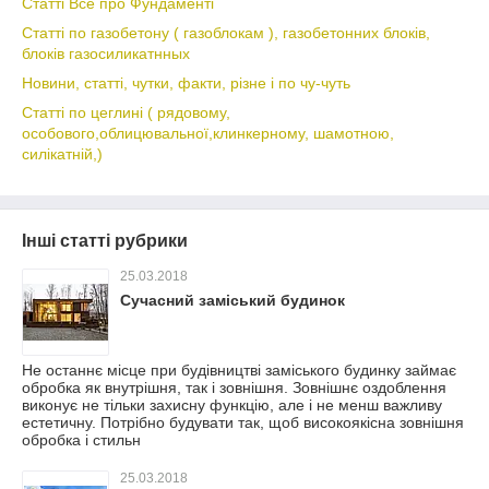
Статті Все про Фундаменті
Статті по газобетону ( газоблокам ), газобетонних блоків,
блоків газосиликатнных
Новини, статті, чутки, факти, різне і по чу-чуть
Статті по цеглині ( рядовому,
особового,облицювальної,клинкерному, шамотною,
силікатній,)
Інші статті рубрики
25.03.2018
Сучасний заміський будинок
Не останнє місце при будівництві заміського будинку займає
обробка як внутрішня, так і зовнішня. Зовнішнє оздоблення
виконує не тільки захисну функцію, але і не менш важливу
естетичну. Потрібно будувати так, щоб високоякісна зовнішня
обробка і стильн
25.03.2018