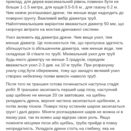
приклад, для дерев максимальний рівень повинен бути не
більше 1-1.5 метра, для кущів 0.5-0.6 м., для газону 0.2 м..
Чим нижче розташовані дрени, тім менше води надходить до
поверхні грунту. Важливий вибір діаметра труб.
Найоптимальнішим варіантом вважається діаметр 50 мм, що
скорочує витрати на монтаж дренажної системи.
Ухил залежить від діаметра дрени. Чим вище ухил, тим
менше діаметр. Це пояснюється тім, що пропускна здатність
збільшується із збільшенням діаметра, чим менше води, тим
складніше їй стікати по трубі. Мінімальний ухил для труб
будь-якого діаметру не менше 3 градусів, середнім
вважається ухил 2-3 див. на 10 м труби. При розрахунку
ухилу слід бути обережним, тому що занадто великий ухил
створює небезпеку появи вимоїн навколо труб.
Після того як траншея готова починається наступна стадія
робіт. В траншею засипають перший шар піску, наступний
шар щебеню не менше 20 см завтовшки, на щебінь
укладають дрена, верхня частина засипається щебенем, а
потім знову піском. Поверх піску останнім шаром засипається
грунт і далі дерен. Міняти розташування шарів не можна ні в
якому разі, так як кожен шар відіграє свою роль. Якщо
поміняти місцями пісок або щебінь, труба прийде в повну
непридатність. Укладати дрени стоїть на глибину, яка не