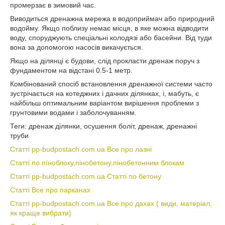
промерзає в зимовий час.
Виводиться дренажна мережа в водоприймач або природний
водойму. Якщо поблизу немає місця, в яке можна відводити
воду, споруджують спеціальні колодязі або басейни. Від туди
вона за допомогою насосів викачується.
Якщо на ділянці є будови, слід прокласти дренаж поруч з
фундаментом на відстані 0.5-1 метр.
Комбінований спосіб встановлення дренажної системи часто
зустрічається на котеджних і дачних ділянках, і, мабуть, є
найбільш оптимальним варіантом вирішення проблеми з
грунтовими водами і заболочуванням.
Теги: дренаж ділянки, осушення боліт, дренаж, дренажні
труби
Статті pp-budpostach.com.ua Все про лазні
Статті по пїноблоку,пінобетону,пінобетонним блокам
Статті pp-budpostach.com.ua Статті по бетону
Статті Все про парканах
Статті pp-budpostach.com.ua Все про дахах ( види, матеріал,
як краще вибрати)