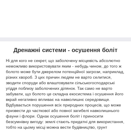
Дренажні системи - осушення боліт
Ні для кого не секрет, що заболочену місцевість абсолютно
неможливо використовувати яким - небудь чином, до того ж
болото може бути джерелом потенційної загрози, наприклад,
різних хвороб. З цих причин людям не варто селитися,
зводити споруди або влаштовувати сільськогосподарські
угіддя поблизу заболочених ділянок. Так само не варто
забувати, що болото це складна екосистема і осушення його
вкрай негативно впливає на навколишнє середовище.
Відбувається порушення всіх природних процесів, що може
призвести до часткової або повної загибелі навколишнього
фауни і флори. Однак осушення боліт і приносити
безсумнівну вигоду: землі стають придатні для використання,
тобто на цьому місці можна вести будівництво, грунт