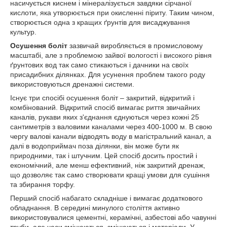
насичується киснем і мінералізується завдяки сірчаної
кислоти, яка утворюється при окисленні піриту. Таким чином,
створюється одна з кращих ґрунтів для висаджування
культур.
Осушення боліт
зазвичай виробляється в промисловому
масштабі, але з проблемою зайвої вологості і високого рівня
ґрунтових вод так само стикаються і дачники на своїх
присадибних ділянках. Для усунення проблем такого роду
використовуються дренажні системи.
Існує три спосібі осушення боліт – закритий, відкритий і
комбінований. Відкритий спосіб вимагає риття звичайних
каналів, рукави яких з'єднання єднуються через кожні 25
сантиметрів з валовими каналами через 400-1000 м. В свою
чергу валові канали відводять воду в магістральний канал, а
далі в водоприймач поза ділянки, він може бути як
природними, так і штучним. Цей спосіб досить простий і
економічний, але менш ефективний, ніж закритий дренаж,
що дозволяє так само створювати кращі умови для сушіння
та збирання торфу.
Перший спосіб набагато складніше і вимагає додаткового
обладнання. В середині минулого століття активно
використовувалися цементні, керамічні, азбестові або чавунні
труби, але часи змінюються, змінюються і матеріали. У