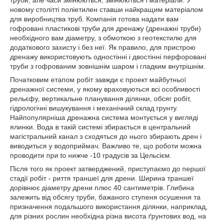
новому столітті поліетилен ставши найкращим матеріалом
для виробництва труб. Компанія готова надати вам
гофровані пластикові труби для дренажу (дренажні труби)
необхідного вам діаметру, з обмоткою з геотекстилю для
додаткового захисту і без неї. Як правило, для пристрою
дренажу використовують одностінні і двостінні перфоровані
труби з гофрованим зовнішнім шаром і гладким внутрішнім.
Початковим етапом робіт завжди є проект майбутньої
дренажної системи, у якому враховуються всі особливості
рельєфу, вертикальне планування ділянки, обсяг робіт,
гідрологічні вишукування і механічний склад грунту.
Найпопулярніша дренажна система монтується у вигляді
ялинки. Вода в такій системі збирається в центральний
магістральний канал з сходяться до нього збирають дрен і
виводиться у водоприймач. Важливо те, що роботи можна
проводити при tо нижче -10 градусів за Цельсієм.
Після того як проект затверджений, приступаємо до першої
стадії робіт - риття траншеї для дрени. Ширина траншеї
дорівнює діаметру дрени плюс 40 сантиметрів. Глибина
залежить від обсягу труби, бажаного ступеня осушення та
призначення подальшого використання ділянки, наприклад,
для різних рослин необхідна різна висота ґрунтових вод, на