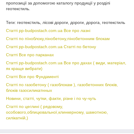
пропозиції за допомогою каталогу продукції у розділі
геотекстиль.
Теги: геотекстиль, лісові дороги, дороги, дорога, геотекстиль
Статті pp-budpostach.com.ua Все про лазні
Статті по пїноблоку,пінобетону,пінобетонним блокам
Статті pp-budpostach.com.ua Статті по бетону
Статті Все про парканах
Статті pp-budpostach.com.ua Все про дахах ( види, матеріал,
як краще вибрати)
Статті Все про Фундаменті
Статті по газобетону ( газоблокам ), газобетонних блоків,
блоків газосиликатнных
Новини, статті, чутки, факти, різне і по чу-чуть
Статті по цеглині ( рядовому,
особового,облицювальної,клинкерному, шамотною,
силікатній,)