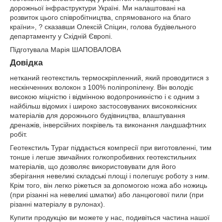
дорожньої інфраструктури
. Ми налаштовані на
Україні
розвиток цього співробітництва, спрямованого на благо
країни», ? сказавши Олексій Спіцин, голова будівельного
департаменту у Східній Європі.
Підготувала Марія ШАПОВАЛОВА
Довідка
нетканий геотекстиль термоскріпленний, який проводитися з
нескінченних волокон з 100% поліпропілену. Він володіє
високою міцністю і відмінною водопроникністю і є одним з
найбільш відомих і широко застосовуваних високоякісних
матеріалів для дорожнього будівництва, влаштування
дренажів, інверсійних покрівель та виконання ландшафтних
робіт.
Геотекстиль Typar піддається компресії при виготовленні, тим
тонше і легше звичайних голкопробивних геотекстильних
матеріалів, що дозволяє використовувати для його
зберігання невеликі складські площі і полегшує роботу з ним.
Крім того, він легко ріжеться за допомогою ножа або ножиць
(при різанні на невеликі шматки) або ланцюгової пили (при
різанні матеріалу в рулонах).
Купити продукцію ви можете у нас, подивіться частина нашої