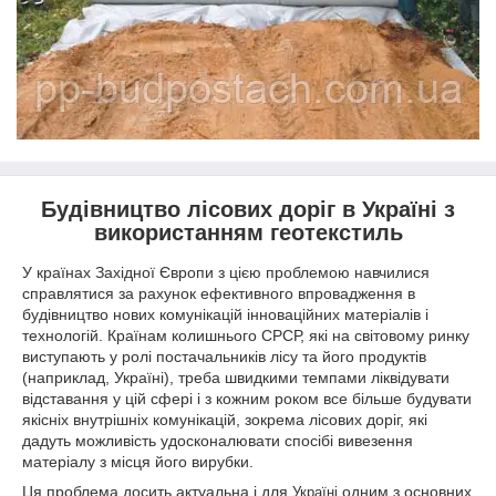
Будівництво лісових доріг в Україні з
використанням геотекстиль
У країнах Західної Європи з цією проблемою навчилися
справлятися за рахунок ефективного впровадження в
будівництво нових комунікацій інноваційних матеріалів і
технологій. Країнам колишнього СРСР, які на світовому ринку
виступають у ролі постачальників лісу та його продуктів
(наприклад, Україні), треба швидкими темпами ліквідувати
відставання у цій сфері і з кожним роком все більше будувати
якісніх внутрішніх комунікацій, зокрема лісових доріг, які
дадуть можливість удосконалювати спосібі вивезення
матеріалу з місця його вирубки.
Ця проблема досить актуальна і для
одним з основних
Україні