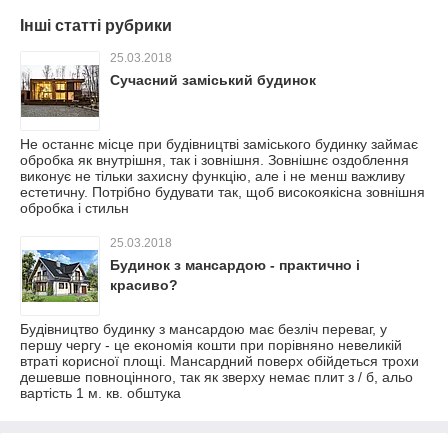
Інші статті рубрики
25.03.2018
Сучасний заміський будинок
Не останнє місце при будівництві заміського будинку займає
обробка як внутрішня, так і зовнішня. Зовнішнє оздоблення
виконує не тільки захисну функцію, але і не менш важливу
естетичну. Потрібно будувати так, щоб високоякісна зовнішня
обробка і стильн
25.03.2018
Будинок з мансардою - практично і
красиво?
Будівництво будинку з мансардою має безліч переваг, у
першу чергу - це економія кошти при порівняно невеликій
втраті корисної площі. Мансардний поверх обійдеться трохи
дешевше повноцінного, так як зверху немає плит з / б, альо
вартість 1 м. кв. обштука