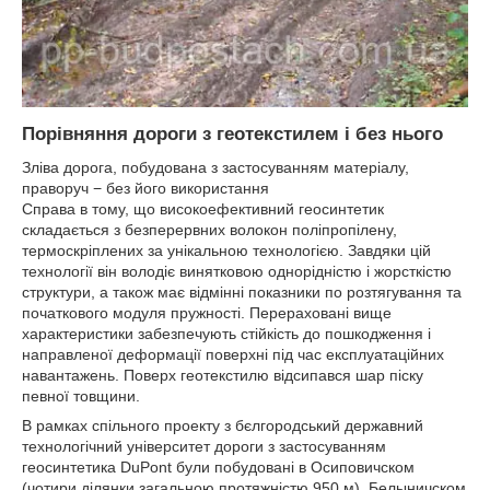
Порівняння дороги з геотекстилем і без нього
Зліва дорога, побудована з застосуванням матеріалу,
праворуч − без його використання
Справа в тому, що високоефективний геосинтетик
складається з безперервних волокон поліпропілену,
термоскріплених за унікальною технологією. Завдяки цій
технології він володіє винятковою однорідністю і жорсткістю
структури, а також має відмінні показники по розтягування та
початкового модуля пружності. Перераховані вище
характеристики забезпечують стійкість до пошкодження і
направленої деформації поверхні під час експлуатаційних
навантажень. Поверх геотекстилю відсипався шар піску
певної товщини.
В рамках спільного проекту з бєлгородський державний
технологічний університет дороги з застосуванням
геосинтетика DuPont були побудовані в Осиповичском
(чотири ділянки загальною протяжністю 950 м), Белыничском