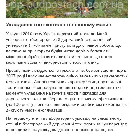
Укладання геотекстилю в лісовому масиві
У грудні 2010 року
державний технологічний
Україні
університет (бєлгородський державний технологічний
університет) і компанія приступили до спільної роботи, що
покликана прискорити будівництво доріг в болотистій
місцевості
і знизити витрати на нього. Це стало
Україні
можливим завдяки використанню геосинтетика
Проект, який складається з трьох етапів, був запущений ще в
2007 році і включає експертну оцінку технічних характеристик
геосинтетика. Аналіз технічних характеристик, порівняльні
тести і польові випробування підтвердили, що геосинтетик з
моменту укладання на грунт в якості підкладки для
дорожнього полотна зберігає міцність і високу ефективність
(до 100 років), повністю відповідаючи особливим вимогам, які
диктують умови експлуатації.
На першому етапі в лабораторних умовах, на унікальному
стенді в бєлгородський державний технологічний університет,
проводилися наукові дослідження та експертна оцінка