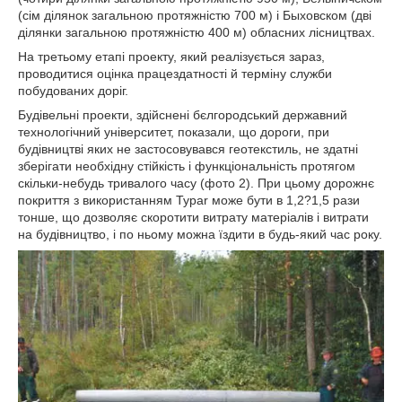
(сім ділянок загальною протяжністю 700 м) і Быховском (дві
ділянки загальною протяжністю 400 м) обласних лісництвах.
На третьому етапі проекту, який реалізується зараз,
проводитися оцінка працездатності й терміну служби
побудованих доріг.
Будівельні проекти, здійснені бєлгородський державний
технологічний університет, показали, що дороги, при
будівництві яких не застосовувався геотекстиль, не здатні
зберігати необхідну стійкість і функціональність протягом
скільки-небудь тривалого часу (фото 2). При цьому дорожнє
покриття з використанням Typar може бути в 1,2?1,5 рази
тонше, що дозволяє скоротити витрату матеріалів і витрати
на будівництво, і по ньому можна їздити в будь-який час року.