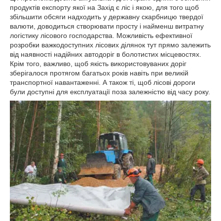
продуктів експорту якої на Захід є ліс і якою, для того щоб
збільшити обсяги надходить у державну скарбницю твердої
валюти, доводиться створювати просту і найменш витратну
логістику лісового господарства. Можливість ефективної
розробки важкодоступних лісових ділянок тут прямо залежить
від наявності надійних автодоріг в болотистих місцевостях.
Крім того, важливо, щоб якість використовуваних доріг
зберігалося протягом багатьох років навіть при великій
транспортної навантаженні. А також ті, щоб лісові дороги
були доступні для експлуатації поза залежністю від часу року.