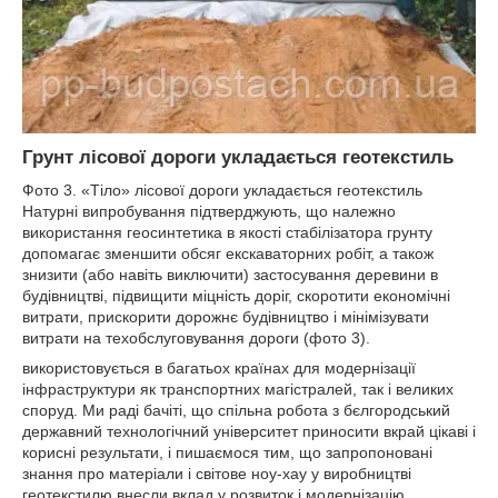
Грунт лісової дороги укладається геотекстиль
Фото 3. «Тіло» лісової дороги укладається геотекстиль
Натурні випробування підтверджують, що належно
використання геосинтетика в якості стабілізатора грунту
допомагає зменшити обсяг екскаваторних робіт, а також
знизити (або навіть виключити) застосування деревини в
будівництві, підвищити міцність доріг, скоротити економічні
витрати, прискорити дорожнє будівництво і мінімізувати
витрати на техобслуговування дороги (фото 3).
використовується в багатьох країнах для модернізації
інфраструктури як транспортних магістралей, так і великих
споруд. Ми раді бачіті, що спільна робота з бєлгородський
державний технологічний університет приносити вкрай цікаві і
корисні результати, і пишаємося тим, що запропоновані
знання про матеріали і світове ноу-хау у виробництві
геотекстилю внесли вклад у розвиток і модернізацію