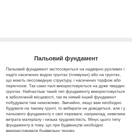
Пальовий фундамент
Пальовий фундамент застосовується на надмірно рухливих і
надто насичених водою грунтах (пливунах) або на грунтах,
що мають лессовидную структуру, і насичених торфом або
перегноєм. Так само палі використовуються на дуже твердих
грунтах. Найчастіше такий тип фундаменту використовується
в заболоченій місцевості, так як ніякий інший фундамент
побудувати там неможливо. Звичайно, якщо вам необхідно
будувати на такому грунті, то вибирати не доводиться, але і у
пальового фундаменту є свої переваги, наприклад, невелика
витрата матеріалу і низька трудомісткість. Мінус цього типу
фундаменту в тому, що при будівництві необхідно
використовувати будівельну техніку.