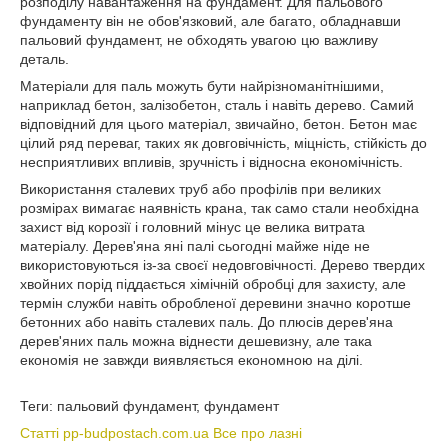
розподілу навантаження на фундамент. Для пальового
фундаменту він не обов'язковий, але багато, обладнавши
пальовий фундамент, не обходять увагою цю важливу
деталь.
Матеріали для паль можуть бути найрізноманітнішими,
наприклад бетон, залізобетон, сталь і навіть дерево. Самий
відповідний для цього матеріал, звичайно, бетон. Бетон має
цілий ряд переваг, таких як довговічність, міцність, стійкість до
несприятливих впливів, зручність і відносна економічність.
Використання сталевих труб або профілів при великих
розмірах вимагає наявність крана, так само стали необхідна
захист від корозії і головний мінус це велика витрата
матеріалу. Дерев'яна яні палі сьогодні майже ніде не
використовуються із-за своєї недовговічності. Дерево твердих
хвойних порід піддається хімічній обробці для захисту, але
термін служби навіть обробленої деревини значно коротше
бетонних або навіть сталевих паль. До плюсів дерев'яна
дерев'яних паль можна віднести дешевизну, але така
економія не завжди виявляється економною на ділі.
Теги: пальовий фундамент, фундамент
Статті pp-budpostach.com.ua Все про лазні