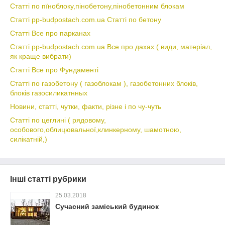
Статті по пїноблоку,пінобетону,пінобетонним блокам
Статті pp-budpostach.com.ua Статті по бетону
Статті Все про парканах
Статті pp-budpostach.com.ua Все про дахах ( види, матеріал,
як краще вибрати)
Статті Все про Фундаменті
Статті по газобетону ( газоблокам ), газобетонних блоків,
блоків газосиликатнных
Новини, статті, чутки, факти, різне і по чу-чуть
Статті по цеглині ( рядовому,
особового,облицювальної,клинкерному, шамотною,
силікатній,)
Інші статті рубрики
25.03.2018
Сучасний заміський будинок