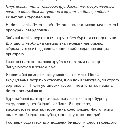
Існує кілька типів пальових фундаментів, розрізняються
вони за способом занурення в грунт: набивні, забивні,
гвинтові, і буронабивні.
Набивні залізобетонні або бетонні палі заливаються в готові
пробурені свердловини.
Забивні палі занурюються в грунт без буріння свердловини.
Для цього необхідна спеціальна техніка - наприклад,
віброзанурювачі, вдавливающие і вибровдавливающие
пристрою.
Гвинтові палі це сталева труба з лопатами на кінці.
Занурюються в землю палі
Як звичайні саморізи, вкручиваясь в землю. Під час
вкручування потрібно стежити, щоб вони завжди були строго
вертикальні. Після установки труби її повністю заливають
бетонною сумішшю.
Буронабивні палі просто встановлюються в пробурену
свердловину необхідної глибини. Як правило,
використовується залізобетонна конструкція. Часто таким
палям необхідна опалубка, якщо грунт не твердий.
Ростверк будується для додання більшої міцності і кращого