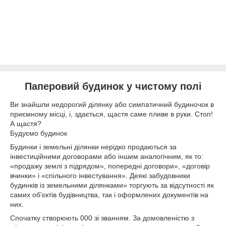
Паперовий будинок у чистому полі
Ви знайшли недорогий ділянку або симпатичний будиночок в
приємному місці, і, здається, щастя саме пливе в руки. Стоп!
А щастя?
Будуємо будинок
Будинки і земельні ділянки нерідко продаються за
інвестиційними договорами або іншим аналогічним, як то:
«продажу землі з підрядом», попередні договори», «договір
вчинки» і «спільного інвестування». Деякі забудовники
будинків із земельними ділянками» торгують за відсутності як
самих об'єктів будівництва, так і оформлених документів на
них.
Спочатку створюють 000 зі званням. За домовленістю з