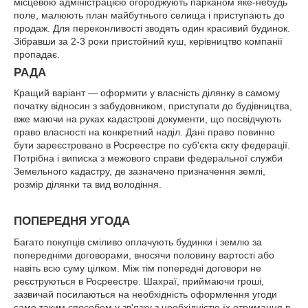
місцевою адміністрацією огороджують парканом яке-небудь
поле, малюють план майбутнього селища і приступають до
продаж. Для переконливості зводять один красивий будинок.
Зібравши за 2-3 роки пристойний куш, керівництво компанії
пропадає.
РАДА
Кращий варіант — оформити у власність ділянку в самому
початку відносин з забудовником, приступати до будівництва,
вже маючи на руках кадастрові документи, що посвідчують
право власності на конкретний наділ. Дані право повинно
бути зареєстровано в Росреестре по суб'єкта єкту федерації.
Потрібна і виписка з межового справи федеральної служби
Земельного кадастру, де зазначено призначення землі,
розмір ділянки та вид володіння.
ПОПЕРЕДНЯ УГОДА
Багато покупців сміливо оплачують будинки і землю за
попередніми договорами, вносячи половину вартості або
навіть всю суму цілком. Між тім попередні договори не
реєструються в Росреестре. Шахраї, приймаючи гроші,
зазвичай посилаються на необхідність оформлення угоди
саме таким способом у зв'язку з необхідністю їх отримання в