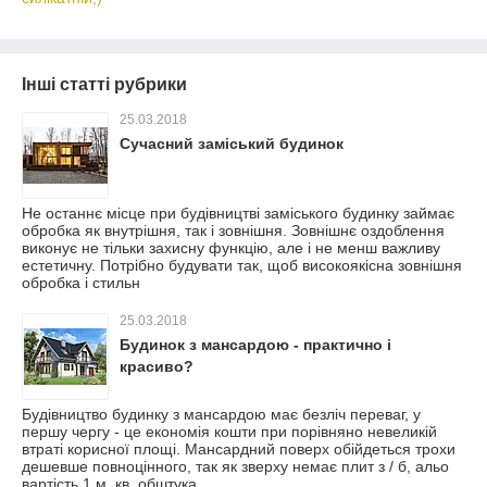
Інші статті рубрики
25.03.2018
Сучасний заміський будинок
Не останнє місце при будівництві заміського будинку займає
обробка як внутрішня, так і зовнішня. Зовнішнє оздоблення
виконує не тільки захисну функцію, але і не менш важливу
естетичну. Потрібно будувати так, щоб високоякісна зовнішня
обробка і стильн
25.03.2018
Будинок з мансардою - практично і
красиво?
Будівництво будинку з мансардою має безліч переваг, у
першу чергу - це економія кошти при порівняно невеликій
втраті корисної площі. Мансардний поверх обійдеться трохи
дешевше повноцінного, так як зверху немає плит з / б, альо
вартість 1 м. кв. обштука