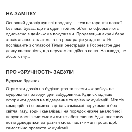
НА ЗАМІТКУ
Основний договір купівлі-продажу — теж не гарантія повної
безпеки. Буває, що на один і той же об'єкт їх оформляють
одночасно з декількома покупцями. Продавець-шахрай бере
зі всіх авансові платежі, а на реєстрацію угоди не є. Не
поспішайте з оплатою! Тільки реєстрація в Росреестре дає
деяку впевненість, що нерухомість дійсно ваша. На шкода, не
абсолютну...
ПРО «ЗРУЧНОСТІ» ЗАБУЛИ
Будуємо будинок
Отримати дозвіл на будівництво та звести «коробку» не
мудроване праворуч для забудовника. Куди складніше
оформити дозвіл на підведення та врізку комунікацій. Між тім
комерційна і споживча вартість заміської нерухомості без
світла, газу, води і каналізації на порядок нижче аналогічної
нерухомості з системами життєзабезпечення Адже власнику
потім доведеться витратити сили, час і чималі гроші, щоб
самостійно провести комунікації.