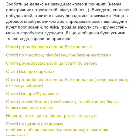
Зробити це далеко не завжди можливо в принципі (немає
електричних потужностей, відсутній газ...). Виходить, «палац»
побудований, а жити в ньому доводитися зі свічками. Якщо в
договорі із забудовником або з продавцем землі відповідний
пункт прописаний, то якісь гроші за відсутність «зручностей»
можна спробувати відсудити. Якщо ж обіцянки були усними,
то слово до справи не пришиєш.
Статті pp-budpostach.com.ua Все про лазні
Статті по пїноблоку,пінобетону,пінобетонним блокам
Статті pp-budpostach.com.ua Статті по бетону
Статті Все про парканах
Статті pp-budpostach.com.ua Все про дахах ( види, матеріал,
як краще вибрати)
Статті Все про Фундаменті
Статті по газобетону ( газоблокам ), газобетонних блоків,
блоків газосиликатнных
Новини, статті, чутки, факти, різне і по чу-чуть
Статті по цеглині ( рядовому,
особового,облицювальної,клинкерному, шамотною,
силікатній,)