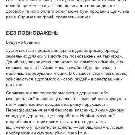
певний проміжок часу. Після підписання попереднього
договору та його оплати об'єкт може бути проданий ще кілька
разів. Отримавши гроші, продавець зникає.
БЕЗ ПОВНОВАЖЕНЬ
Будуємо будинок
Зустрічаються продаж або здача в довгострокову оренду
земельних ділянок у відсутність повноважень на такі угоди.
Даний вид шахрайства славитися не кількістю обманів, а їх
високою вартістю. Адже мова звичайно йде про землі в
найбільш затребуваних місцях. В більшості своїй такі операції
здійснюються з допомогою «своїх людей» в реєстраційних
палатах.
Спочатку землю переоформляють з державної або
муніципальної власності у власність комерційних структур, а
потім здійснюється продажів на ринку нерухомості.
Переоформлення землі без згоди власника, яким у даному
випадку є держава, - це шахрайство. Нерідко махінації
проробляють з територіями, взагалі не підлягають
відчуженню у приватну власність, — заповідниками, лісами,
прибережними смугами річок і озер і т. д.