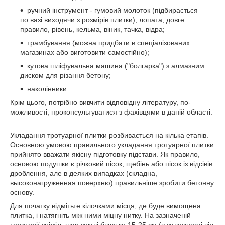
ручний інструмент - гумовий молоток (підбирається
по вазі виходячи з розмірів плитки), лопата, довге
правило, рівень, кельма, віник, тачка, відра;
трамбування (можна придбати в спеціалізованих
магазинах або виготовити самостійно);
кутова шліфувальна машина ("болгарка") з алмазним
диском для різання бетону;
наколінники.
Крім цього, потрібно вивчити відповідну літературу, по-
можливості, проконсультуватися з фахівцями в даній області.
Укладання тротуарної плитки розбивається на кілька етапів.
Основною умовою правильного укладання тротуарної плитки
прийнято вважати якісну підготовку підстави. Як правило,
основою подушки є річковий пісок, щебінь або пісок із відсівів
дроблення, але в деяких випадках (складна,
высоконагруженная поверхню) правильніше зробити бетонну
основу.
Для початку відмітьте кілочками місця, де буде вимощена
плитка, і натягніть між ними міцну нитку. На зазначеній
території зніміть шар землі близько 15-25 см (в залежності від