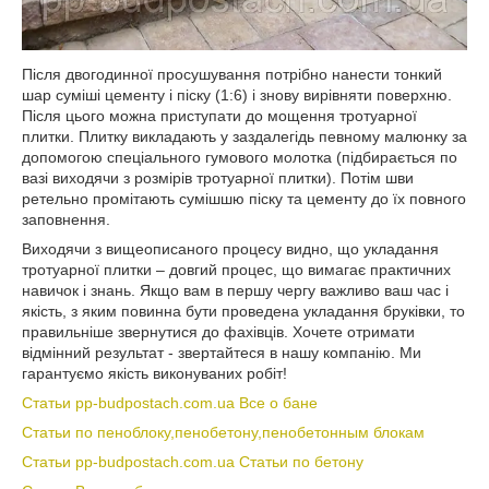
Після двогодинної просушування потрібно нанести тонкий
шар суміші цементу і піску (1:6) і знову вирівняти поверхню.
Після цього можна приступати до мощення тротуарної
плитки. Плитку викладають у заздалегідь певному малюнку за
допомогою спеціального гумового молотка (підбирається по
вазі виходячи з розмірів тротуарної плитки). Потім шви
ретельно промітають сумішшю піску та цементу до їх повного
заповнення.
Виходячи з вищеописаного процесу видно, що укладання
тротуарної плитки – довгий процес, що вимагає практичних
навичок і знань. Якщо вам в першу чергу важливо ваш час і
якість, з яким повинна бути проведена укладання бруківки, то
правильніше звернутися до фахівців. Хочете отримати
відмінний результат - звертайтеся в нашу компанію. Ми
гарантуємо якість виконуваних робіт!
Статьи pp-budpostach.com.ua Все о бане
Статьи по пеноблоку,пенобетону,пенобетонным блокам
Статьи pp-budpostach.com.ua Статьи по бетону