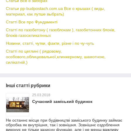
Статьи Все о заборах
Статьи pp-budpostach.com.ua Все о крышах ( виды,
материал, как лутше выбрать)
Статті Все про Фундаменті
Статті по газобетону ( газоблокам ), газобетонних блоків,
блоків газосиликатнных
Новини, статті, чутки, факти, різне і по чу-чуть
Статті по цеглині ( рядовому,
особового,облицювальної,клинкерному, шамотною,
силікатній,)
Інші статті рубрики
25.03.2018
Сучасний заміський будинок
Не останнє місце при будівництві заміського будинку займає
обробка як внутрішня, так і зовнішня. Зовнішнє оздоблення
виконує не тільки захисну функцію, але і не менш важливу