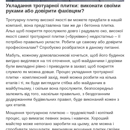
Укладання тротуарної плитки: виконати своїми
руками або довірити фахівцям?
Тротуарну плитку високої якості ви можете придбати в нашій
компанії, вона представлена там же де і бетонна плитка.
Альо щоб покриття прослужило довго і радувало око, високої
якості самої тротуарної плитки («бруківки») недостатньо – її
потрібно правильно укласти. Робити це самому або довірити
професіоналам? Спробуємо розібратися в даному питанні.
Мабуть, кожному домовласникові хочеться, щоб його будинок
вигідно виділявся на тлі оточення, щоб майданчики і доріжки
були викладені рівно і приводили в захват, щоб покриття
служило як можна довше. Процес укладання тротуарної
плитки - комплексний захід, який можна розбити на кілька
етапів і ті, як буде виглядати стібка або майданчик в
майбутньому, і скільки вона прослужити, безпосередньо
залежить від того, наскільки правильно, з бездоганним
додержанням будівельних правил, буде виконаний кожен з
цих етапів.
Мощення тротуарною плиткою – трудомісткий і копіткий
процес, що вимагає певних знань і навичок. Хороший
майстер може непогано заробити на цьому, але можна і
спробувати заощадити, виконавши мощення плитки своїми