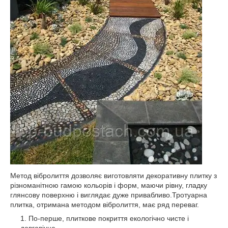
Метод вібролиття дозволяє виготовляти декоративну плитку з
різноманітною гамою кольорів і форм, маючи рівну, гладку
глянсову поверхню і виглядає дуже привабливо.Тротуарна
плитка, отримана методом вібролиття, має ряд переваг.
По-перше, плиткове покриття екологічно чисте і