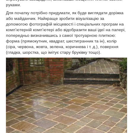
руками.
Для початку потрібно придумати, як буде виглядати доріжка
або майданчик. Найкраще зробити візуалізацію за
допомогою фотографій місцевості і спеціальних програм на
комп'ютерній комп'ютері або відобразити ваші ідеї на папері,
попередньо визначившись з самої тротуарною плиткою:
форма (прямокутник, квадрат, шестигранник та ін), колір
(сіра, червона, жовта, зелена, коричнева і т. д.), поверхня
(гладка, шорстка, що імітує стару бруківку тощо).