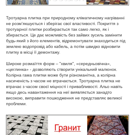
Тротуарна плитка при природному кліматичному нагріванні
не розм'якшується і зберігає свої властивості. Покриття з
тротуарної плитки розбирається так само легко, як і
збирається. Це дає можливість без зайвих зусиль замінити
будь-який з його елементів, відремонтувати знаходиться під
землею водопровід або кабель, а потім швидко відновити
плитку в місці її демонтажу.
Широке розмаїття форм – "хвиля", «середньовічна»,
«цеглинка» - дозволяють створити унікальний малюнок.
Колірна гама плитки може бути різноманітна, а колірна
насиченість з часом не втрачається. Тротуарна плитка не
втрачає з часом своєї міцності і привабливості. Альо навіть
якщо десь навантаження на неї виявляється занадто
високою, виправити пошкодження не представляє великої
проблеми.