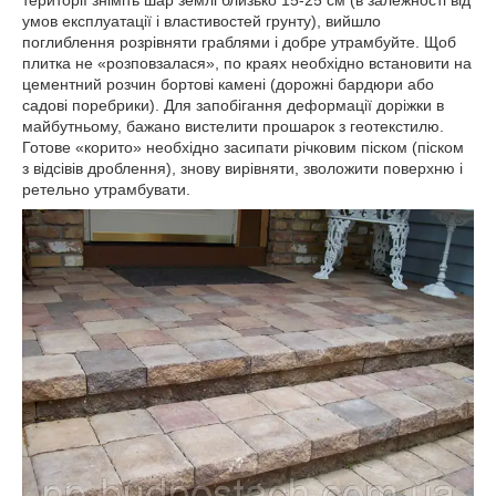
умов експлуатації і властивостей грунту), вийшло
поглиблення розрівняти граблями і добре утрамбуйте. Щоб
плитка не «розповзалася», по краях необхідно встановити на
цементний розчин бортові камені (дорожні бардюри або
садові поребрики). Для запобігання деформації доріжки в
майбутньому, бажано вистелити прошарок з геотекстилю.
Готове «корито» необхідно засипати річковим піском (піском
з відсівів дроблення), знову вирівняти, зволожити поверхню і
ретельно утрамбувати.