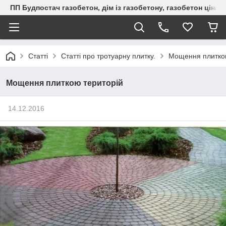
ПП Будпостач газобетон, дім із газобетону, газобетон ціна, 
Статті
Статті про тротуарну плитку.
Мощення плиткою
Мощення плиткою територій
14.12.2016