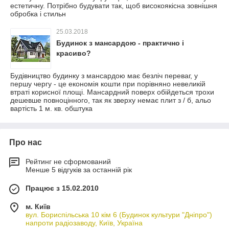
естетичну. Потрібно будувати так, щоб високоякісна зовнішня
обробка і стильн
25.03.2018
Будинок з мансардою - практично і
красиво?
Будівництво будинку з мансардою має безліч переваг, у
першу чергу - це економія кошти при порівняно невеликій
втраті корисної площі. Мансардний поверх обійдеться трохи
дешевше повноцінного, так як зверху немає плит з / б, альо
вартість 1 м. кв. обштука
Про нас
Рейтинг не сформований
Менше 5 відгуків за останній рік
Працює з 15.02.2010
м. Київ
вул. Бориспільська 10 кім 6 (Будинок культури "Дніпро")
напроти радіозаводу, Київ, Україна