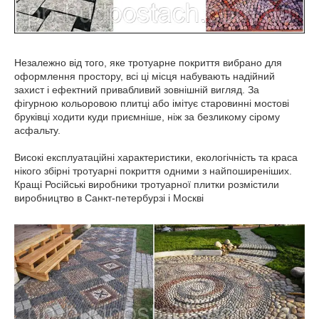
Незалежно від того, яке тротуарне покриття вибрано для
оформлення простору, всі ці місця набувають надійний
захист і ефектний привабливий зовнішній вигляд. За
фігурною кольоровою плитці або імітує старовинні мостові
бруківці ходити куди приємніше, ніж за безликому сірому
асфальту.
Високі експлуатаційні характеристики, екологічність та краса
нікого збірні тротуарні покриття одними з найпоширеніших.
Кращі Російські виробники тротуарної плитки розмістили
виробництво в Санкт-петербурзі і Москві