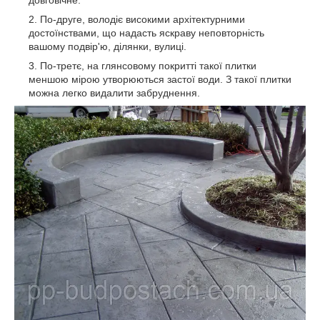
довговічне.
По-друге, володіє високими архітектурними
достоїнствами, що надасть яскраву неповторність
вашому подвір'ю, ділянки, вулиці.
По-третє, на глянсовому покритті такої плитки
меншою мірою утворюються застої води. З такої плитки
можна легко видалити забруднення.