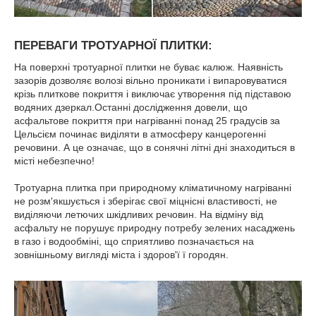
ПЕРЕВАГИ ТРОТУАРНОЇ ПЛИТКИ:
На поверхні тротуарної плитки не буває калюж. Наявність
зазорів дозволяє волозі вільно проникати і випаровуватися
крізь плиткове покриття і виключає утворення під підставою
водяних дзеркал.Останні дослідження довели, що
асфальтове покриття при нагріванні понад 25 градусів за
Цельсієм починає виділяти в атмосферу канцерогенні
речовини. А це означає, що в сонячні літні дні знаходиться в
місті небезпечно!
Тротуарна плитка при природному кліматичному нагріванні
не розм'якшується і зберігає свої міцнісні властивості, не
виділяючи летючих шкідливих речовин. На відміну від
асфальту не порушує природну потребу зелених насаджень
в газо і водообміні, що сприятливо позначається на
зовнішньому вигляді міста і здоров'ї ї городян.