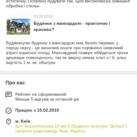
естетичну. Потрібно будувати так, щоб високоякісна зовнішня
обробка і стильн
25.03.2018
Будинок з мансардою - практично і
красиво?
Будівництво будинку з мансардою має безліч переваг, у
першу чергу - це економія кошти при порівняно невеликій
втраті корисної площі. Мансардний поверх обійдеться трохи
дешевше повноцінного, так як зверху немає плит з / б, альо
вартість 1 м. кв. обштука
Про нас
Рейтинг не сформований
Менше 5 відгуків за останній рік
Працює з 15.02.2010
м. Київ
вул. Бориспільська 10 кім 6 (Будинок культури "Дніпро")
напроти радіозаводу, Київ, Україна