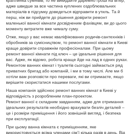
краплинка сумнівів, то не викидайте даремно гроші на вітер,
адже швидше за все частина куплених оздоблювальних
матеріалів в підсумку доведеться відправити в утиль. Та й
перш, ніж ви прийдете до рішення довірити ремонт
маленької ванної кімнати досвідченим фахівцям, ви до цього
моменту витратите вже чималу суму.
Отже, якщо у вас немає кваліфікованих родичів-сантехніків і
обробників за сумісництвом, то ремонт ванної кімнати в Киеві
краще довірити справжнім професіоналам. При цьому
ремонт ванної кімнати під ключ – це ідеальне рішення для
вас. Адже, як відомо, робота краще йде на лад в одних руках.
Ремонтом ванних кімнат і туалетів сьогодні займається ряд
приватних бригад або компаній, і ми в тому числі. Але ми б
хотіли вам розповісти про переваги, які ви отримаєте, якщо
вирішите скористатися нашими послугами.
Наша компанія здійснює ремонт ванних кімнат в Киеві у
відповідність з розробленим план-проектом.
Ремонт ванної є складним завданням, адже для отримання
ідеальних результатів необхідно врахувати безліч деталей –
це і розміри приміщення і його зовнішній вигляд, і безпека
при експлуатації.
При цьому ванна кімната є приміщенням, яке
використовується всіма членами сім'ї кілька разів в день. Від