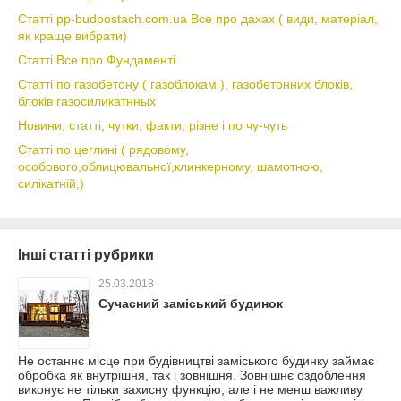
Статті pp-budpostach.com.ua Все про дахах ( види, матеріал,
як краще вибрати)
Статті Все про Фундаменті
Статті по газобетону ( газоблокам ), газобетонних блоків,
блоків газосиликатнных
Новини, статті, чутки, факти, різне і по чу-чуть
Статті по цеглині ( рядовому,
особового,облицювальної,клинкерному, шамотною,
силікатній,)
Інші статті рубрики
25.03.2018
Сучасний заміський будинок
Не останнє місце при будівництві заміського будинку займає
обробка як внутрішня, так і зовнішня. Зовнішнє оздоблення
виконує не тільки захисну функцію, але і не менш важливу