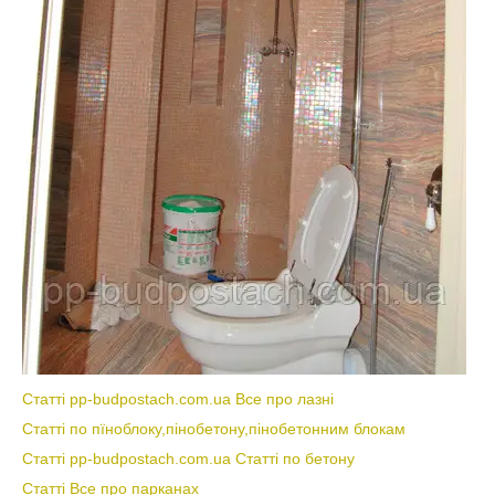
Статті pp-budpostach.com.ua Все про лазні
Статті по пїноблоку,пінобетону,пінобетонним блокам
Статті pp-budpostach.com.ua Статті по бетону
Статті Все про парканах