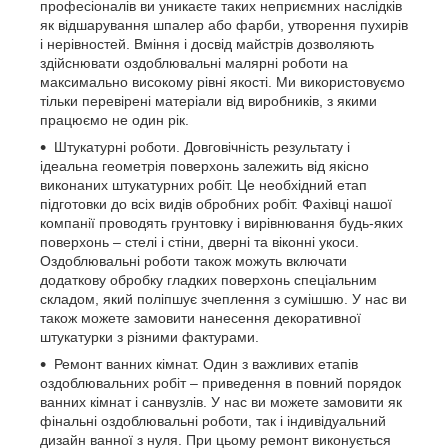
професіоналів ви уникаєте таких неприємних наслідків
як відшарування шпалер або фарби, утворення пухирів
і нерівностей. Вміння і досвід майстрів дозволяють
здійснювати оздоблювальні малярні роботи на
максимально високому рівні якості. Ми використовуємо
тільки перевірені матеріали від виробників, з якими
працюємо не один рік.
Штукатурні роботи. Довговічність результату і
ідеальна геометрія поверхонь залежить від якісно
виконаних штукатурних робіт. Це необхідний етап
підготовки до всіх видів обробних робіт. Фахівці нашої
компанії проводять грунтовку і вирівнювання будь-яких
поверхонь – стелі і стіни, дверні та віконні укоси.
Оздоблювальні роботи також можуть включати
додаткову обробку гладких поверхонь спеціальним
складом, який поліпшує зчеплення з сумішшю. У нас ви
також можете замовити нанесення декоративної
штукатурки з різними фактурами.
Ремонт ванних кімнат. Один з важливих етапів
оздоблювальних робіт – приведення в повний порядок
ванних кімнат і санвузлів. У нас ви можете замовити як
фінальні оздоблювальні роботи, так і індивідуальний
дизайн ванної з нуля. При цьому ремонт виконується