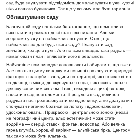
сад буде змушувати підсвідомість домальовувати в уяві курячі
ніжки вашого будиночка. Так що у всьому має бути гармонія.
Облаштування саду
Благоустрій саду настільки багатогранне, що неможливо
висвітлити в рамках однієї статті всі питання. Але ми
звернемо увагу на найважливіші пункти. Отже, що
найважливіше для будь-якого саду? Планувати сад,
звичайно, краще з нуля. Але не всім випадає така радість —
намалювати план і втілювати його в реальність.
Найчастіше нам випадає доповнювати і обирати ті, що вже є.
Але навіть в цьому випадку ми повинні враховувати природні
фактори: є пагорби і западини на території, як впливає вітер
на ділянці, є місця, де скупчується вода, і як висвітлюється
ділянку сонячним світлом. І вже, виходячи з цих факторів,
вносити в сад нові елементи. В результаті сад повинен
радувати нас і розташовувати до відпочинку, а не дратувати і
спонукати негайно братися за лопату і вдосконалювати,
удосконалювати... Прикрасою і центральною зоною (нехай
не географічний центр, альо естетичний) може стати
водойма — озерці, ставок, фонтан, водоспад. Або велика
гарна клумба, хороший варіант — альпійська гірка. Центром
так само може бути альтанка.