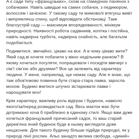
А є сади типу «французьких», схожі на гламурних панянок з
собачками. Навіть швидше на самих собачок, з педикюром,
волоссям і зачіскою. У такому саду ти мимоволі втягуєш живіт
і випрямляєш спину, щоб відповідати обстановці. Таке
благоустрій саду — максимум впорядкованості, мінімум
природності. Наявності робота садівників, копітка і постійна,
навіть надмірна турбота, надмірна охайність, але багатьом
подобається.
Подивитися, звичайно, цікаво на все. А в чому цікаво жити?
Який сад ві хочете побачити у вікно недільним ранком? В
якому хочеться погуляти, попрацювати і посидіти ввечері з
сім'ї сім'єю або друзями? Все це залежить від характеру
людини. У мене, наприклад, ще немає саду. Але я знаю, що
там обов'язково повинна бути стара-стара лавка, заросла
мохом. Будемо вчитися штучно зістарювати лавки і
нарощувати мох!
Крім характеру, важливу роль відіграє і будинок, навколо
якого/за/перед розкидається сад. Весь маєток має бути
дотримано хоча б приблизно в єдиному стилі. Якщо вам дуже
хочеться французький причесаний садок, то ваш старий
дерев'яна яний будинок буде в ньому виглядати дуже
нещасним. Для такого будинку більше підійде природні, як у
природі лінії рослин. Альо занадто велика свобода, «дикий»