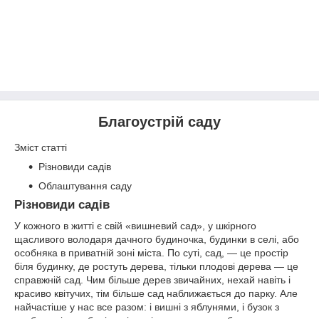
Благоустрій саду
Зміст статті
Різновиди садів
Облаштування саду
Різновиди садів
У кожного в житті є свій «вишневий сад», у шкірного
щасливого володаря дачного будиночка, будинки в селі, або
особняка в приватній зоні міста. По суті, сад, — це простір
біля будинку, де ростуть дерева, тільки плодові дерева — це
справжній сад. Чим більше дерев звичайних, нехай навіть і
красиво квітучих, тім більше сад наближається до парку. Але
найчастіше у нас все разом: і вишні з яблунями, і бузок з