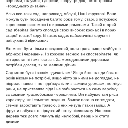
вербами, і клумби, і доріжки, і пару грядок, тобто трошки
«городнього дизайну».
Альо все-таки сад, наприклад, яблуні, і інші фруктові. Вони
можуть бути посаджені багато років тому, старі, з потужною
кореневою системою і широкими раменами. Такий старий
сад зберігає багато спогадів своїх високих кронах і в порах
старої товстої кору. В таких садах найсмачніші фрукти і
найкращий відпочинок.
Він може бути тільки посаджений, коли трава вище майбутніх
абрикос і черешень. І з кожною весною ви спостерігаєте, як
він зростанні і змінюється. За молоденькими деревами
потрібен догляд, як за малими дітьми.
Сад може бути і зовсім здичавілим! Якщо його плоди багато
років нікому не потрібні, якщо ніхто за ними не доглядає, не
підрізає навесні, не підв'язує гілки з важким урожаєм, не лікує
рани, не приставляє піди і не забирається на саму верхівку
за самими краснобокими черешнями. Він набуває такі риси
характеру, як і самотня людина. Звикає погано виглядати,
стежки заростають травою, з них живуть птахи і миші. А
фрукти набувають гіркуватий нотку післясмаку. Напевно,
дерева теж довго плачуть від нелюбові, перш ніж стати
дикими.