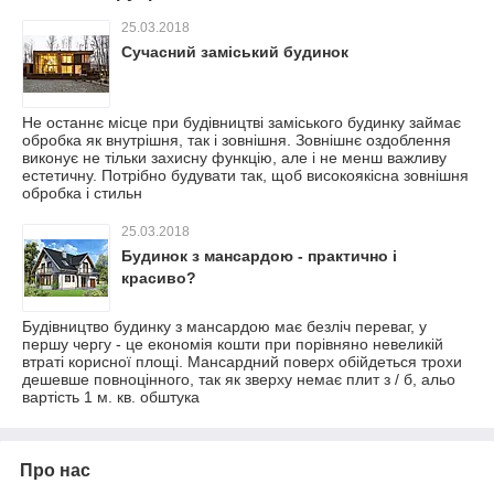
25.03.2018
Сучасний заміський будинок
Не останнє місце при будівництві заміського будинку займає
обробка як внутрішня, так і зовнішня. Зовнішнє оздоблення
виконує не тільки захисну функцію, але і не менш важливу
естетичну. Потрібно будувати так, щоб високоякісна зовнішня
обробка і стильн
25.03.2018
Будинок з мансардою - практично і
красиво?
Будівництво будинку з мансардою має безліч переваг, у
першу чергу - це економія кошти при порівняно невеликій
втраті корисної площі. Мансардний поверх обійдеться трохи
дешевше повноцінного, так як зверху немає плит з / б, альо
вартість 1 м. кв. обштука
Про нас