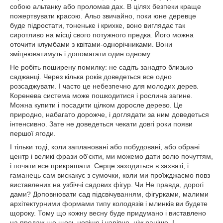
собою альтанку або проломав дах. В цілях безпеки краще
пожертвувати красою. Альо звичайно, поки юне деревце
буде підростати, тоненьке і крихке, воно виглядає так
сиротливо на місці свого потужного предка. Його можна
оточити клумбами з квітами-однорічниками. Вони
зміцнюватимуть і допомагати один одному.
Не робіть поширену помилку: не садіть занадто близько
саджанці. Через кілька років доведеться все одно
розсаджувати. І часто це небезпечно для молодих дерев.
Коренева система може пошкодитися і рослина загине.
Можна купити і посадити цілком доросле дерево. Це
природно, набагато дорожче, і доглядати за ним доведеться
інтенсивно. Зате не доведеться чекати довгі роки появи
першої ягоди.
І тільки тоді, коли заплановані або побудовані, або обрані
центр і великі фрази об'єкти, ми можемо дати волю почуттям,
і почати все прикрашати. Серце заходиться в захваті, і
гаманець сам вискакує з сумочки, коли ми проїжджаємо повз
виставлених на узбіччі садових фігур. Чи Не правда, дорогі
дами? Доповнювати сад підсвічуванням, фігурками, малими
архітектурними формами типу колодязів і млинків ви будете
щороку. Тому що кожну весну буде придумано і виставлено
на продаж ще щось новіше і чарівне, ніж раніше. І