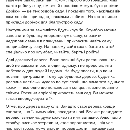
зацементовані, засипані піском, тирсою або гравцем. Чим
далі в робочу зону, тім вже й простіше можуть бути доріжки.
Доріжки — це теж оздоба саду. І показник того, наскільки він
«житлової» і природно, наскільки любимо. На фото нижче
приклади доріжок для благоустрою саду.
Наступними за важливістю йдуть клумби. Клумбою можна
заповнити будь-яку «порожнечу» в саду, справити
недопрацювання в плануванні, прикрасити навіть саму
непривабливу зону. На нашому сайті вже є багато статей
спеціально про клумбах, читайте, беріть і робіть!
Далі доглянуті дерева. Вони повинні бути розташовані так,
щоб не заважати рости один одному, і не представляти
небезпеку для людей і вдома. Не буду писати, що вони
повинні прикрашати. Тому що будь-яке дерево, будь-яка
рослина настільки чудово по суті своїй, що вимагати від нього
краси — все одно що пояснювати сонцю, як воно повинно
світити. Рослини апріорі прикрасять ваш сад. Ви можете
тільки впорядковувати їх.
Отже, про дерева пару слів. Занадто старі дерева краще
спиляти, і на їхньому місці посадити нові. Велике розкидисте
дерево, звичайно, дуже красиво і з ним затишно. Альо часто
стовбур висихає зсередини, стає порожнистим, і під час
чергової грози, може впасти, порвав дроти і придавивши