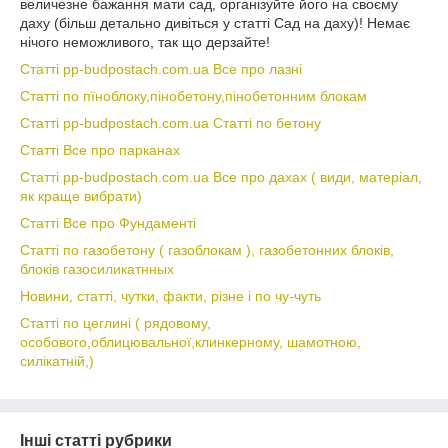
величезне бажання мати сад, організуйте його на своєму
даху (більш детально дивіться у статті Сад на даху)! Немає
нічого неможливого, так що дерзайте!
Статті pp-budpostach.com.ua Все про лазні
Статті по пїноблоку,пінобетону,пінобетонним блокам
Статті pp-budpostach.com.ua Статті по бетону
Статті Все про парканах
Статті pp-budpostach.com.ua Все про дахах ( види, матеріал,
як краще вибрати)
Статті Все про Фундаменті
Статті по газобетону ( газоблокам ), газобетонних блоків,
блоків газосиликатнных
Новини, статті, чутки, факти, різне і по чу-чуть
Статті по цеглині ( рядовому,
особового,облицювальної,клинкерному, шамотною,
силікатній,)
Інші статті рубрики