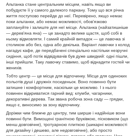
Альтанка стане центральним місцем, навіть якщо ви
побудуєте її у самого далекого паркану. Тому що вся річна
життя поступово перейде до неї. Перевірено, якщо немає
поки альтанки, або немає можливості, обов'язково
заплануйте і залиште для неї місце. Альтанка (найзатишніше
— дерев'яна яна) — це занадто велике щастя, щоб собі в
ньому відмовляти. І самий крайній випадок — це лавочка зі
столиком або без, одна або декілька. Варіант лавочки з колод
нагадує кафе, де передбачені спеціально настільки незручні
сидіння, щоб потік відвідувачів був дуже швидкий: одні пішли,
інші прийшли. Таку лавочку ставимо, щоб віднадити гостей чи
женихів.
Тобто центр — це місце для відпочинку. Місце для одиноких
польотів душі і дружніх посиденьок. Воно повинно бути
затишне і комфортним, наскільки це можливо. І з нього
повинен відкриватися гарний вид: клумби, чагарники,
декоративні дерева. Так звана робоча зона саду — грядки,
якщо є, виносимо за зону відпочинку.
Доріжки чим ближче до центру, тим ширше і надійніше вони
повинні бути. Вимощені гранітною бруківкою, пісковиком (що
менш довговічне), тротуарною плиткою (шикарні можливості
для дизайну і дешево, але недовговічне), або просто