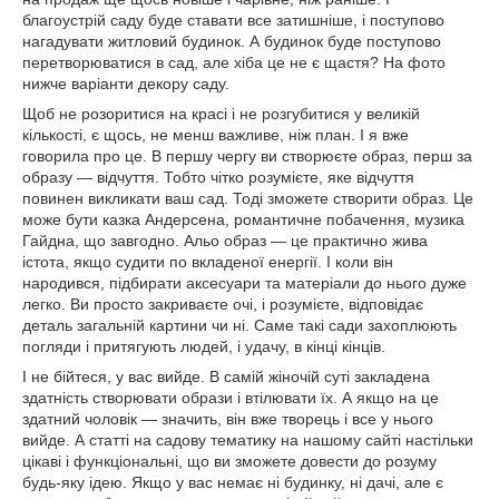
благоустрій саду буде ставати все затишніше, і поступово
нагадувати житловий будинок. А будинок буде поступово
перетворюватися в сад, але хіба це не є щастя? На фото
нижче варіанти декору саду.
Щоб не розоритися на красі і не розгубитися у великій
кількості, є щось, не менш важливе, ніж план. І я вже
говорила про це. В першу чергу ви створюєте образ, перш за
образу — відчуття. Тобто чітко розумієте, яке відчуття
повинен викликати ваш сад. Тоді зможете створити образ. Це
може бути казка Андерсена, романтичне побачення, музика
Гайдна, що завгодно. Альо образ — це практично жива
істота, якщо судити по вкладеної енергії. І коли він
народився, підбирати аксесуари та матеріали до нього дуже
легко. Ви просто закриваєте очі, і розумієте, відповідає
деталь загальній картини чи ні. Саме такі сади захоплюють
погляди і притягують людей, і удачу, в кінці кінців.
І не бійтеся, у вас вийде. В самій жіночій суті закладена
здатність створювати образи і втілювати їх. А якщо на це
здатний чоловік — значить, він вже творець і все у нього
вийде. А статті на садову тематику на нашому сайті настільки
цікаві і функціональні, що ви зможете довести до розуму
будь-яку ідею. Якщо у вас немає ні будинку, ні дачі, але є