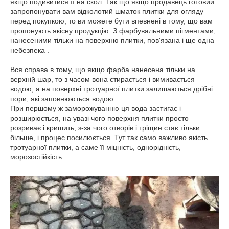
якщо подивитися її на скол. Так що якщо продавець готовий
запропонувати вам відколотий шматок плитки для огляду
перед покупкою, то ви можете бути впевнені в тому, що вам
пропонують якісну продукцію. З фарбувальними пігментами,
нанесеними тільки на поверхню плитки, пов'язана і ще одна
небезпека .
Вся справа в тому, що якщо фарба нанесена тільки на
верхній шар, то з часом вона стирається і вимивається
водою, а на поверхні тротуарної плитки залишаються дрібні
пори, які заповнюються водою.
При першому ж заморожуванню ця вода застигає і
розширюється, на увазі чого поверхня плитки просто
розриває і кришить, з-за чого отворів і тріщин стає тільки
більше, і процес посилюється. Тут так само важливо якість
тротуарної плитки, а саме її міцність, однорідність,
морозостійкість.