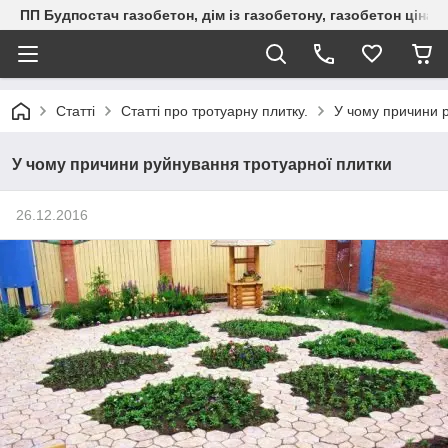
ПП Будпостач газобетон, дім із газобетону, газобетон ціна, 
Статті
Статті про тротуарну плитку.
У чому причини 
У чому причини руйнування тротуарної плитки
26.12.2016