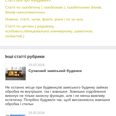
Статті Все про Фундаменті
Статті по газобетону ( газоблокам ), газобетонних блоків,
блоків газосиликатнных
Новини, статті, чутки, факти, різне і по чу-чуть
Статті по цеглині ( рядовому,
особового,облицювальної,клинкерному, шамотною,
силікатній,)
Інші статті рубрики
25.03.2018
Сучасний заміський будинок
Не останнє місце при будівництві заміського будинку займає
обробка як внутрішня, так і зовнішня. Зовнішнє оздоблення
виконує не тільки захисну функцію, але і не менш важливу
естетичну. Потрібно будувати так, щоб високоякісна зовнішня
обробка і стильн
25.03.2018