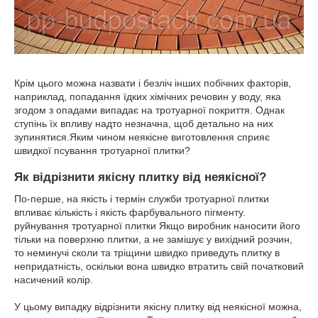
Крім цього можна назвати і безліч інших побічних факторів,
наприклад, попадання їдких хімічних речовин у воду, яка
згодом з опадами випадає на тротуарної покриття. Однак
ступінь їх впливу надто незначна, щоб детально на них
зупинятися.Яким чином неякісне виготовлення сприяє
швидкої псування тротуарної плитки?
Як відрізнити якісну плитку від неякісної?
По-перше, на якість і термін служби тротуарної плитки
впливає кількість і якість фарбувального пігменту.
руйнування тротуарної плитки Якщо виробник наносити його
тільки на поверхню плитки, а не замішує у вихідний розчин,
то неминучі сколи та тріщини швидко приведуть плитку в
непридатність, оскільки вона швидко втратить свій початковий
насичений колір.
У цьому випадку відрізнити якісну плитку від неякісної можна,