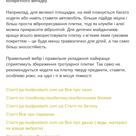
конкретного випадку.
Наприклад, для великої площадки, на якій планується багато
ходити або навіть ставити автомобіль, більше підійде міцна і
більш проста вібропресування плитка, тоді як клумби і алеї
можна прикрасити вібролітой. Для дитячих майданчиків
краще всього використовувати плитку з м'яким яким гумовим
покриттям – це буде менш травматично для дітей, а так само
більш зносостійкість.
Правильний вибір і правильне укладання найкраще
сприятимуть збереження тротуарної плитки. Так само не
рекомендується кидати на плитку тверді предмети, ставити,
особливо різко, на одні і ті ж місця тяжкості.
Статті pp-budpostach.com.ua Все про лазні
Статті по пїноблоку,пінобетону,пінобетонним блокам
Статті pp-budpostach.com.ua Статті по бетону
Статті Все про парканах
Статті pp-budpostach.com.ua Все про дахах ( види, матеріал,
як краще вибрати)