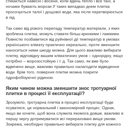
стикається навесні і восени, коли вдень тепло і все тані, а
ночами бувають морози.У таких випадках днем плитка
просочується талої і дощової води, яка після перетворюється
в лід.
Так само від різкого перепаду температур матеріали, з яких
зроблена плитка, можуть ставати більш крихкими і ламкими.
Повністю позбавитися від руйнівної дії температур в умовах
українського клімату практично нереально, проте зменшити
наноситься ними шкоду можна. Для цього важливо вибирати
плитку, відповідну вашим кліматичних умов – однорідну, якщо
потрібно – морозостойкую і т. д. Так само, як вже було
відмічено вище, важливо правильно налагодити відведення
води. Крім того, поверхня плитки можна покрити
гідрофобізуючої рідиною.
Яким чином можна зменшити знос тротуарної
плитки в процесі її експлуатації?
Зрозуміло, тротуарна плитка в процесі експлуатації буде
псуватися, це нормальний і закономірний процес. Однак,
якщо ви хочете, щоб вона служила якомога довше, важливо в
першу чергу дотримуватися всі перераховані вище умови.
Зокрема, необхідно правильно вибирати плитку для кожного