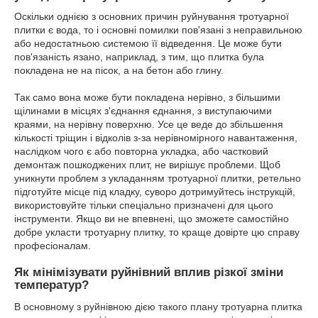
Оскільки однією з основних причин руйнування тротуарної
плитки є вода, то і основні помилки пов'язані з неправильною
або недостатньою системою її відведення. Це може бути
пов'язаність язано, наприклад, з тим, що плитка була
покладена не на пісок, а на бетон або глину.
Так само вона може бути покладена нерівно, з більшими
щілинами в місцях з'єднання єднання, з виступаючими
краями, на нерівну поверхню. Усе це веде до збільшення
кількості тріщин і відколів з-за нерівномірного навантаження,
наслідком чого є або повторна укладка, або частковий
демонтаж пошкоджених плит, не вирішує проблеми. Щоб
уникнути проблем з укладанням тротуарної плитки, ретельно
підготуйте місце під кладку, суворо дотримуйтесь інструкцій,
використовуйте тільки спеціально призначені для цього
інструменти. Якщо ви не впевнені, що зможете самостійно
добре укласти тротуарну плитку, то краще довірте цю справу
професіоналам.
Як мінімізувати руйнівний вплив різкої зміни
температур?
В основному з руйнівною дією такого плану тротуарна плитка