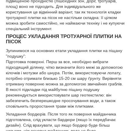
підвищеною прохідністю (пішохідних зон, доріг, тротуарів,
площ) воно не підходить. Для індивідуального же
користування це відмінний варіант, так як технологія кладки
тротуарної плитки на пісок не настільки складна: її цілком
можна зробити самостійно, не наймаючи техніку і не купуючи
спеціальний інструмент.
ПРОЦЕС УКЛАДАННЯ ТРОТУАРНОЇ ПЛИТКИ НА
ПІСОК
Зупинимося на основних етапи укладання плитки на піщану
"подушку":
Підготовка поверхні. Перш за все, необхідно вибрати
підходящий ділянку, чітко визначити його межі за допомогою
кілочків і мотузки або шнура. Потім, використовуючи лопату,
потрібно отримати близько 15-20 см шару ґрунту. Вирівняти
отриману поверхню можна за допомогою звичайних граблів.
В якості підкладки під майбутню піщану подушку
рекомендується використовувати шар геотекстилю: він
забезпечить безперешкодне просочування води, а також
сповільнить проростання трави між плитками.
Укладання бордюрів. Після того як поверхня майданчика
підготовлена, слід укласти бардюри (якщо їх передбачає
дизайн). Слід врахувати, що якщо бордюр буде більш
низьким, ніж основна майданчик, вода не буде