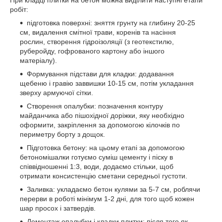
робіт:
підготовка поверхні: зняття грунту на глибину 20-25
см, видалення смітної трави, коренів та насіння
рослин, створення гідроізоляції (з геотекстилю,
руберойду, гофрованого картону або іншого
матеріалу).
Формування підстави для кладки: додавання
щебеню і гравію заввишки 10-15 см, потім укладання
зверху армуючої сітки.
Створення опалубки: позначення контуру
майданчика або пішохідної доріжки, яку необхідно
оформити, закріплення за допомогою кілочків по
периметру борту з дощок.
Підготовка бетону: на цьому етапі за допомогою
бетономішалки готуємо суміш цементу і піску в
співвідношенні 1:3, води, додаємо стільки, щоб
отримати консистенцію сметани середньої густоти.
Заливка: укладаємо бетон кулями за 5-7 см, роблячи
перерви в роботі мінімум 1-2 дні, для того щоб кожен
шар просох і затвердів.
Демонтаж опалубки і кладки плитки: після того як