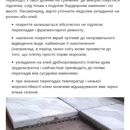
переходіті з такої ділянки на суміжний, де використовується
підсипка, слід тільки з поділом бордюрним каменем і по
висоті. Насамперед, варто уточнити недоліки укладання на
розчин або клей:
покриття залишається абсолютно не підлягає
перекладки і фрагментарної ремонту;
наклеєне покриття вкрай чутливе до неправильного
відведення води: найменше її накопичення
(наприклад, в період танен снігу може призвести до
того, що плитку просто порве морозом;
укладання на клей дрібнорозмірного плитки дуже
трудозатратна і найчастіше призводить до появи
перепадів між сусідніми каменями;
при значних перепадах температур і низької
морозостійкості клею можливе відшарування вже через
кілька сезонів.