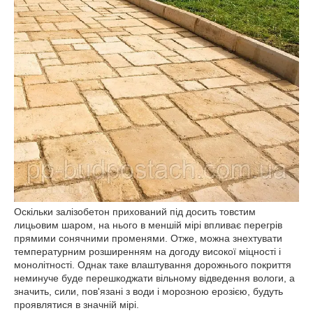
Оскільки залізобетон прихований під досить товстим
лицьовим шаром, на нього в меншій мірі впливає перегрів
прямими сонячними променями. Отже, можна знехтувати
температурним розширенням на догоду високої міцності і
монолітності. Однак таке влаштування дорожнього покриття
неминуче буде перешкоджати вільному відведення вологи, а
значить, сили, пов'язані з води і морозною ерозією, будуть
проявлятися в значній мірі.