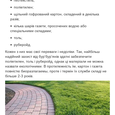
геотекстиль;
поліетилен;
щільний гофрований картон, складений в декілька
разів;
кілька шарів газети, просочених водою або
спеціальними складами;
толь;
руберойд.
Кожен з них має свої переваги і недоліки. Так, найбільш
надійний захист від бур'бур'янів здатні забезпечити
поліетилен, толь і руберойд, однак ці матеріали не можна
назвати екологічними. В протилежність їм, картон і газета
повністю биоразлагаемы, проте і термін їх служби складі не
більше 2-3 років.