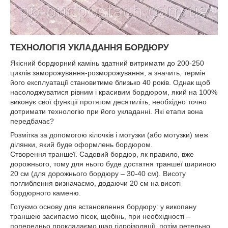
ТЕХНОЛОГІЯ УКЛАДАННЯ БОРДЮРУ
Якісний бордюрний камінь здатний витримати до 200-250
циклів заморожування-розморожування, а значить, термін
його експлуатації становитиме близько 40 років. Однак щоб
насолоджуватися рівним і красивим бордюром, який на 100%
виконує свої функції протягом десятиліть, необхідно точно
дотримати технологію при його укладанні. Які етапи вона
передбачає?
Розмітка за допомогою кілочків і мотузки (або мотузки) меж
ділянки, який буде оформлень бордюром.
Створення траншеї. Садовий бордюр, як правило, вже
дорожнього, тому для нього буде достатня траншеї шириною
20 см (для дорожнього бордюру – 30-40 см). Висоту
поглиблення визначаємо, додаючи 20 см на висоті
бордюрного каменю.
Готуємо основу для встановлення бордюру: у викопану
траншею засипаємо пісок, щебінь, при необхідності –
попередньо прокладаємо шар гідроізоляції, потім ретельно