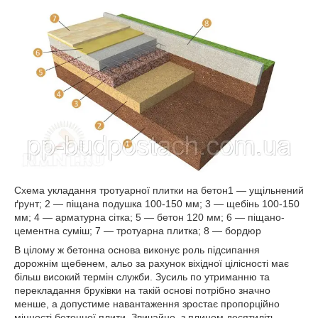
Схема укладання тротуарної плитки на бетон1 — ущільнений
ґрунт; 2 — піщана подушка 100-150 мм; 3 — щебінь 100-150
мм; 4 — арматурна сітка; 5 — бетон 120 мм; 6 — піщано-
цементна суміш; 7 — тротуарна плитка; 8 — бордюр
В цілому ж бетонна основа виконує роль підсипання
дорожнім щебенем, альо за рахунок віхідної цілісності має
більш високий термін служби. Зусиль по утриманню та
перекладання бруківки на такій основі потрібно значно
менше, а допустиме навантаження зростає пропорційно
міцності бетонної плити. Звичайно, з плином десятиліть