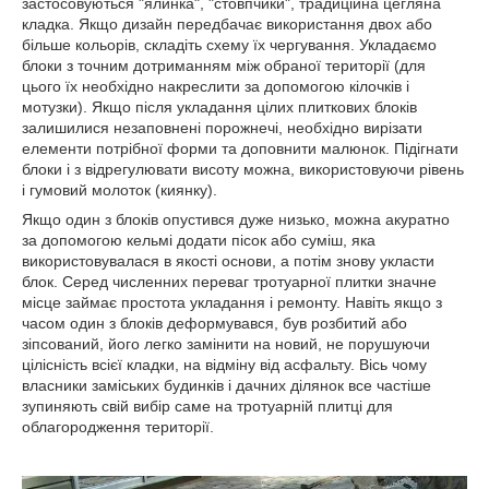
застосовуються "ялинка", "стовпчики", традиційна цегляна
кладка. Якщо дизайн передбачає використання двох або
більше кольорів, складіть схему їх чергування. Укладаємо
блоки з точним дотриманням між обраної території (для
цього їх необхідно накреслити за допомогою кілочків і
мотузки). Якщо після укладання цілих плиткових блоків
залишилися незаповнені порожнечі, необхідно вирізати
елементи потрібної форми та доповнити малюнок. Підігнати
блоки і з відрегулювати висоту можна, використовуючи рівень
і гумовий молоток (киянку).
Якщо один з блоків опустився дуже низько, можна акуратно
за допомогою кельмі додати пісок або суміш, яка
використовувалася в якості основи, а потім знову укласти
блок. Серед численних переваг тротуарної плитки значне
місце займає простота укладання і ремонту. Навіть якщо з
часом один з блоків деформувався, був розбитий або
зіпсований, його легко замінити на новий, не порушуючи
цілісність всієї кладки, на відміну від асфальту. Вісь чому
власники заміських будинків і дачних ділянок все частіше
зупиняють свій вибір саме на тротуарній плитці для
облагородження території.