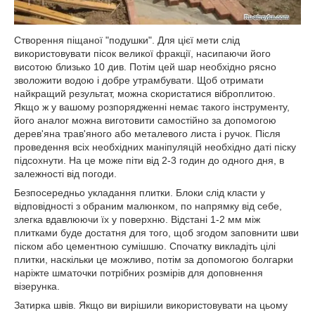
Створення піщаної "подушки". Для цієї мети слід
використовувати пісок великої фракції, насипаючи його
висотою близько 10 див. Потім цей шар необхідно рясно
зволожити водою і добре утрамбувати. Щоб отримати
найкращий результат, можна скористатися віброплитою.
Якщо ж у вашому розпорядженні немає такого інструменту,
його аналог можна виготовити самостійно за допомогою
дерев'яна трав'яного або металевого листа і ручок. Після
проведення всіх необхідних маніпуляцій необхідно даті піску
підсохнути. На це може піти від 2-3 годин до одного дня, в
залежності від погоди.
Безпосередньо укладання плитки. Блоки слід класти у
відповідності з обраним малюнком, по напрямку від себе,
злегка вдавлюючи їх у поверхню. Відстані 1-2 мм між
плитками буде достатня для того, щоб згодом заповнити шви
піском або цементною сумішшю. Спочатку викладіть цілі
плитки, наскільки це можливо, потім за допомогою болгарки
наріжте шматочки потрібних розмірів для доповнення
візерунка.
Затирка швів. Якщо ви вирішили використовувати на цьому