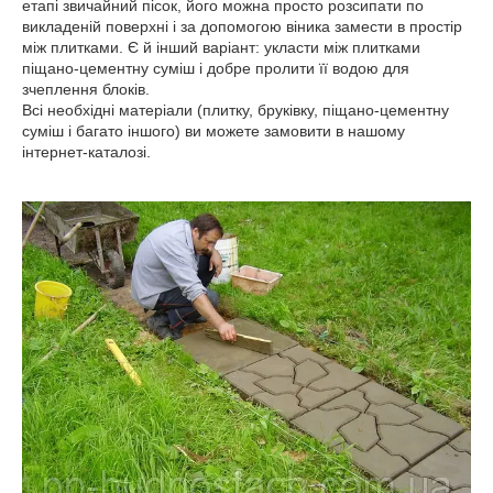
етапі звичайний пісок, його можна просто розсипати по
викладеній поверхні і за допомогою віника замести в простір
між плитками. Є й інший варіант: укласти між плитками
піщано-цементну суміш і добре пролити її водою для
зчеплення блоків.
Всі необхідні матеріали (плитку, бруківку, піщано-цементну
суміш і багато іншого) ви можете замовити в нашому
інтернет-каталозі.