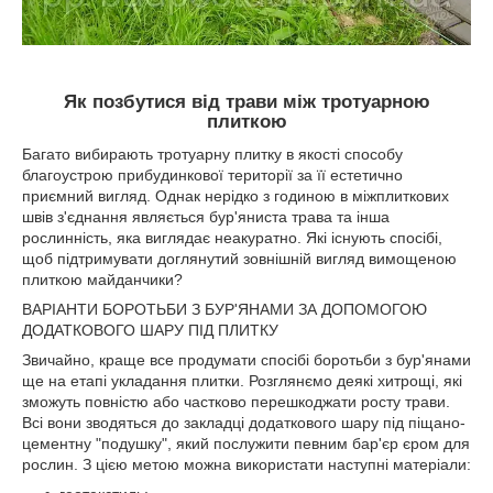
Як позбутися від трави між тротуарною
плиткою
Багато вибирають тротуарну плитку в якості способу
благоустрою прибудинкової території за її естетично
приємний вигляд. Однак нерідко з годиною в міжплиткових
швів з'єднання являється бур'яниста трава та інша
рослинність, яка виглядає неакуратно. Які існують спосібі,
щоб підтримувати доглянутий зовнішній вигляд вимощеною
плиткою майданчики?
ВАРІАНТИ БОРОТЬБИ З БУР'ЯНАМИ ЗА ДОПОМОГОЮ
ДОДАТКОВОГО ШАРУ ПІД ПЛИТКУ
Звичайно, краще все продумати спосібі боротьби з бур'янами
ще на етапі укладання плитки. Розглянємо деякі хитрощі, які
зможуть повністю або частково перешкоджати росту трави.
Всі вони зводяться до закладці додаткового шару під піщано-
цементну "подушку", який послужити певним бар'єр єром для
рослин. З цією метою можна використати наступні матеріали: