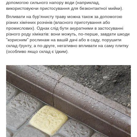
допомогою сильного напору води (наприклад,
використовуючи пристосування для безконтактної мийки).
Впливати на бур'янисту траву можна також за допомогою
різних хімічних розчінів (власного приготування або
промислових). Однак слід бути акуратними в застосуванні
різного роду хімікатів: вони можуть, по-перше, завдати шкоди
"корисним" рослинам на вашій дачі або в саду, порушити
склад ґрунту, а по-друге, негативно впливати на саму плитку
(особливо якщо склад є їдким).