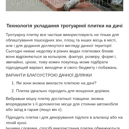
Технологія укладання тротуарної плитки на дачі
Тротуарну плитку все частіше використовують не тільки для
облаштування пішохідних зон, площ та інших місць в місті,
але і для додання доглянутого вигляду дачної території.
Сьогодні немає недоліку в різних видах плиткових блоків:
вони відрізняються за кольором, фактурі, розміру, формі і,
звичайно, ціною, тому кожен покупець може підібрати
підходящий варіант, виходячи зі свого бюджету і побажань.
ВАРІАНТИ БЛАГОУСТРОЮ ДАЧНОЇ ДІЛЯНКИ
Які зони можна викласти плиткою на дачі?
Плитка ідеально підходить для мощення доріжок.
Вибравши міцну плитку достатньої товщини, можна
впорядкувати з її допомогою місце для стоянки автомобіля
або заїзд в гараж (якщо він є).
Підходить плитка і для декорування підлоги в альтанці або на
літній кухні.
Іншими словами, спосібі використання плитки обмежуються