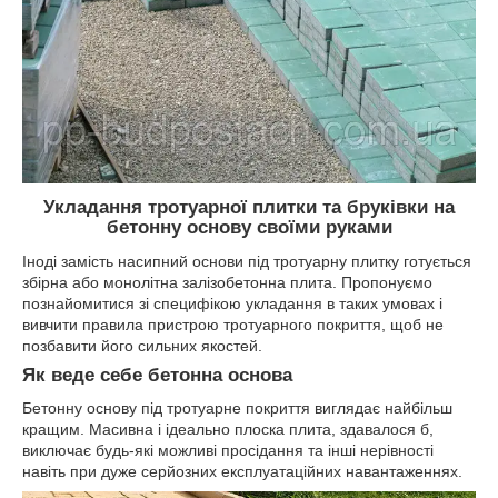
Укладання тротуарної плитки та бруківки на
бетонну основу своїми руками
Іноді замість насипний основи під тротуарну плитку готується
збірна або монолітна залізобетонна плита. Пропонуємо
познайомитися зі специфікою укладання в таких умовах і
вивчити правила пристрою тротуарного покриття, щоб не
позбавити його сильних якостей.
Як веде себе бетонна основа
Бетонну основу під тротуарне покриття виглядає найбільш
кращим. Масивна і ідеально плоска плита, здавалося б,
виключає будь-які можливі просідання та інші нерівності
навіть при дуже серйозних експлуатаційних навантаженнях.