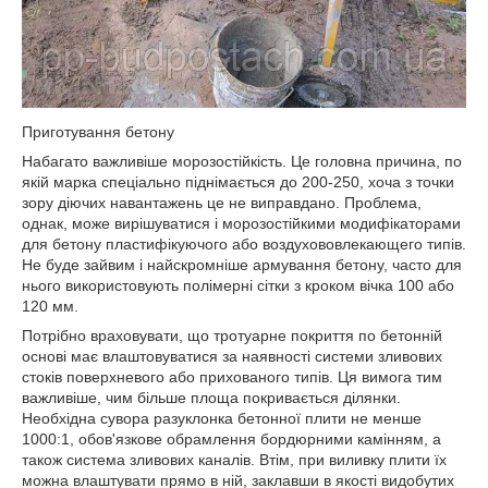
Приготування бетону
Набагато важливіше морозостійкість. Це головна причина, по
якій марка спеціально піднімається до 200-250, хоча з точки
зору діючих навантажень це не виправдано. Проблема,
однак, може вирішуватися і морозостійкими модифікаторами
для бетону пластифікуючого або воздухововлекающего типів.
Не буде зайвим і найскромніше армування бетону, часто для
нього використовують полімерні сітки з кроком вічка 100 або
120 мм.
Потрібно враховувати, що тротуарне покриття по бетонній
основі має влаштовуватися за наявності системи зливових
стоків поверхневого або прихованого типів. Ця вимога тим
важливіше, чим більше площа покривається ділянки.
Необхідна сувора разуклонка бетонної плити не менше
1000:1, обов'язкове обрамлення бордюрними камінням, а
також система зливових каналів. Втім, при виливку плити їх
можна влаштувати прямо в ній, заклавши в якості видобутих