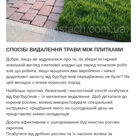
СПОСІБІ ВИДАЛЕННЯ ТРАВИ МІЖ ПЛИТКАМИ
Добре, якщо ви задумалися про те, як зберегти гарний
зовнішній вигляд плиткової кладки ще перед початком робіт,
але що робити, якщо мощення вже вироблено і ніякої
додаткової захисту від бур'бур'янів передбачено не було? На
цей випадок є кілька корисних порад:
Найбільш простий, безпечний і екологічний спосіб позбутися
від бур'бур'янів – їх механічне видалення. Щоб дістатися до
коренів рослин, можна використовувати спеціальний
інструмент, придбання якого на сьогоднішній день не
представляє ніяких складнощів.
Досить ефективним є ошпарювання бур'янистих рослин
окропом.
Позбутися від дрібних рослин та їх насіння можна за