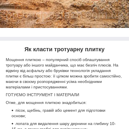
Як класти тротуарну плитку
Мощення плиткою – популярний спосіб облаштування
тротуару або іншого майданчика, що має безліч плюсів. На
відміну від асфальту або бруківки технологія укладання
плитки є більш простою: її цілком можна зробити самостійно,
маючи в своєму розпорядженні усіма необхідними
матеріалами і пристосуваннями.
ГОТУЄМО ІНСТРУМЕНТ І МАТЕРІАЛИ
Отже, для мощення плиткою знадобиться:
пісок, щебінь, гравій або цемент для підготовки
основи;
лопата для видалення шару дернини на глибину 10-
15 см, а також граблі для вирівнювання;