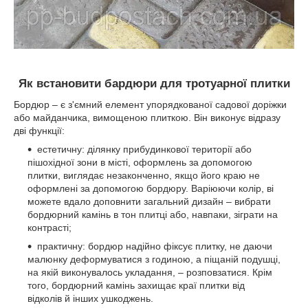
Як встановити бардюри для тротуарної плитки
Бордюр – є з'ємний елемент упорядкованої садової доріжки
або майданчика, вимощеною плиткою. Він виконує відразу
дві функції:
естетичну: ділянку прибудинкової території або
пішохідної зони в місті, оформлень за допомогою
плитки, виглядає незаконченно, якщо його краю не
оформлені за допомогою бордюру. Варіюючи колір, ві
можете вдало доповнити загальний дизайн – вибрати
бордюрний камінь в тон плитці або, навпаки, зіграти на
контрасті;
практичну: бордюр надійно фіксує плитку, не даючи
малюнку деформуватися з годиною, а піщаній подушці,
на якій виконувалось укладання, – розповзатися. Крім
того, бордюрний камінь захищає краї плитки від
відколів й інших ушкоджень.