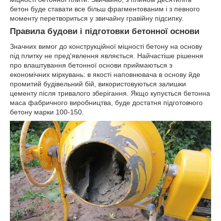
бетон буде ставати все більш фрагментованим і з певного
моменту перетвориться у звичайну гравійну підсипку.
Правила будови і підготовки бетонної основи
Значних вимог до конструкційної міцності бетону на основу
під плитку не пред'явлення являється. Найчастіше рішення
про влаштування бетонної основи приймаються з
економічних міркувань: в якості наповнювача в основу йде
промитий будівельний бій, використовуються залишки
цементу після тривалого зберігання. Якщо купується бетонна
маса фабричного виробництва, буде достатня підготовчого
бетону марки 100-150.