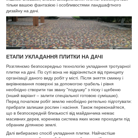
тільки вашою фантазією і особливостями ландшафтного
дизайну на дачі.
ЕТАПИ УКЛАДАННЯ ПЛИТКИ НА ДАЧІ
Розглянємо безпосередньо технологію укладання тротуарної
плитки на дачі. По суті вона не відрізняється від принципу
організації даного виду робіт у місті. Після зняття смикну і
вирівнювання поверхні за допомогою грабель і рівня
необхідно створити так звану "подушку" з піску і щебеню
(інший варіант – залити спеціальної готовою сумішшю).
Перед початком робіт землю необхідно ретельно підготувати:
прибрати залишки рослин і насіння. Також переконайтеся,
що в безпосередній близькості від майданчика немає
масивних дерев, коренева система яких може проходити під
обраним ділянкою землі.
Далі вибираємо спосіб укладання плитки. Найчастіше