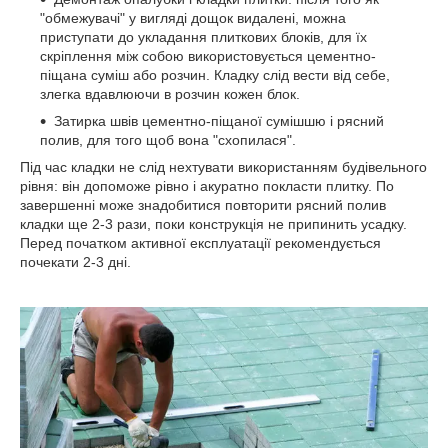
"обмежувачі" у вигляді дощок видалені, можна
приступати до укладання плиткових блоків, для їх
скріплення між собою використовується цементно-
піщана суміш або розчин. Кладку слід вести від себе,
злегка вдавлюючи в розчин кожен блок.
Затирка швів цементно-піщаної сумішшю і рясний
полив, для того щоб вона "схопилася".
Під час кладки не слід нехтувати використанням будівельного
рівня: він допоможе рівно і акуратно покласти плитку. По
завершенні може знадобитися повторити рясний полив
кладки ще 2-3 рази, поки конструкція не припинить усадку.
Перед початком активної експлуатації рекомендується
почекати 2-3 дні.