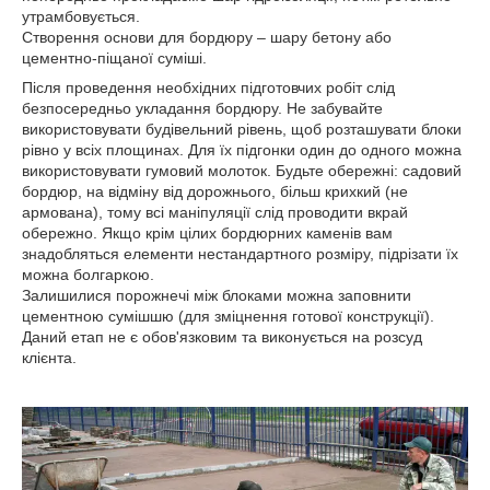
утрамбовується.
Створення основи для бордюру – шару бетону або
цементно-піщаної суміші.
Після проведення необхідних підготовчих робіт слід
безпосередньо укладання бордюру. Не забувайте
використовувати будівельний рівень, щоб розташувати блоки
рівно у всіх площинах. Для їх підгонки один до одного можна
використовувати гумовий молоток. Будьте обережні: садовий
бордюр, на відміну від дорожнього, більш крихкий (не
армована), тому всі маніпуляції слід проводити вкрай
обережно. Якщо крім цілих бордюрних каменів вам
знадобляться елементи нестандартного розміру, підрізати їх
можна болгаркою.
Залишилися порожнечі між блоками можна заповнити
цементною сумішшю (для зміцнення готової конструкції).
Даний етап не є обов'язковим та виконується на розсуд
клієнта.