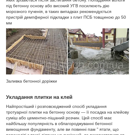
яких зрізаються після застигання бетону. Попадання вологи
під бетонну основу або високий УГВ посилюють дію
морозного пученія, в таких випадках рекомендується
пристрій демпферної підкладки з плит ПСБ товщиною до 50
мм
Заливка бетонної доріжки
Укладання плитки на клей
Найпростіший і розповсюджений спосіб укладання
тротуарної плитки на бетонну основу — її посадка на клейову
суміш або цементно-піщаний розчин. Цей спосіб має
найбільшу популярність в облагороджуванні бетонної
вимощення фундаменту, але ви повинні пам " ятати, що