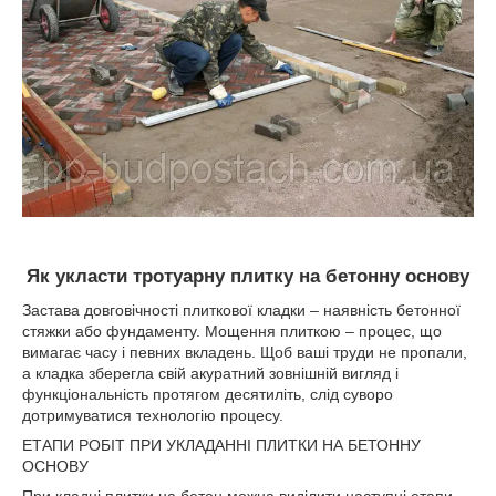
Як укласти тротуарну плитку на бетонну основу
Застава довговічності плиткової кладки – наявність бетонної
стяжки або фундаменту. Мощення плиткою – процес, що
вимагає часу і певних вкладень. Щоб ваші труди не пропали,
а кладка зберегла свій акуратний зовнішній вигляд і
функціональність протягом десятиліть, слід суворо
дотримуватися технологію процесу.
ЕТАПИ РОБІТ ПРИ УКЛАДАННІ ПЛИТКИ НА БЕТОННУ
ОСНОВУ
При кладці плитки на бетон можна виділити наступні етапи