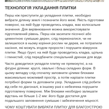
ТЕХНОЛОГІЯ УКЛАДАННЯ ПЛИТКИ
Перш ніж приступити до укладання плитки, необхідно
вибрати ділянку землі і позначити його межі. Якість підготовки
поверхні, на якій буде проводитись кладка, має колосальне
значення. Для вирівнювання можна використовувати
підготовлений рівень. Перш ніж засипати пісочної або
цементною сумішшю дерен, слід переконатися, чи не
залишилося в ньому коріння рослин чи дерев, не потрапили
насіння, які можуть згодом прорости і порушити візерунок
плитки. Якщо ґрунт, на якій буде проводитись кладка, щільна
і глинистий, слід передбачити спеціальний дренаж для води.
Часто доводитися укладати плитку не прямокутні, а на
фігурні ділянки: круглі, овальні і більш складних форм. В
цьому випадку слід спочатку заповнити цілими блоками
максимально можливий простір, а потім нарізати плитки
потрібної форми та доповнити узор. Укладання слід робити
від себе по діагоналі, в іншому разі є небезпека порушити
підготовлену поверхню. Між блоками необхідно залишати
відстань не більше 1-2 мм: його буде достатня для
подальшого заповнення сумішшю і забезпечення міцності.
ЧОМУ КОШТУВАТИ ВИБРАТИ ПЛИТКУ ДЛЯ БЛАГОУСТРОЮ