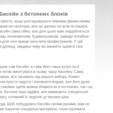
Басейн з бетонних блоків
ть просто, якщо розташовувати певними фінансовими
рми інсталятора, але це далеко не всім по кишені.
басейн самостійно, але для цього вам знадобляться
ому, починаючому будівельникові, завжди потрібно
а для чого краще залучити професіоналів. У цій
й ділянці, завдяки чому ви зможете оцінити свої
ершою сам басейн, а саме його чаша купується
 а потім змонтувати в ньому чашу басейну. Сама
мовою, все залежить від вашого вибору. Кожен
жна просто надути і заповнити водою, але його дуже
тикових щитів можна збирати як в котловані, так і на
. Бетонні чаші надійні, але вимагають спеціальної
вагу, головний їх недолік це велика ціна.
руда. Щоб побудувати басейн своїми руками, вам не
ористовуючи спеціальні матеріали, сконструювати