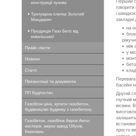
Перший сп
конструкції кузова
говорити 
і швидкос
Тротуарна плитка Золотий
закладні 
Мандарин
на о
Продукція Газо Бето від
блок
ковальської
ріжучи
між 
Прайс-листи
у мі
монт
Новини
бето
Статті
клад
Перевага
Презентації та документи
басейні 
ПП Будпостач
Другий с
гнучкий м
Газоблок ціна, купити газобетон,
вісімки. 
будівництво будинку з газобетону
виготовле
залишить
Газобетон, газоблок Аерок Aeroc
встанови
екотерм, аерок завод Обухів,
просто ви
Березань
каркас, н