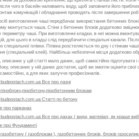
після чого в басейн наливають воду, щоб заповнити його прибли
онтаж комунікацій і обладнання проводять після завершення робі
осіб виготовлення чаші передбачає використання бетонних блоків
ьому монтується чаша. Стіни з бетонних блоків додатково зміцн
 периметру чаші. При виготовленні кладки, в неї можна вмонтува
ій, для цього в кладці слід передбачити спеціальні канали. Післ
 спеціальної плівки. Плівка розстеляється по дну і стінкам чаші
ня (спеціальний клей). Найбільш небезпечні місця додатково о
 описаних у цій статті мало даних, щоб самостійно підготувати і 
боку, описаних у ній даних достатня, щоб ви змогли оцінити свої 
самостійно, а для яких залуччя професіоналів.
-budpostach.com.ua Все про лазні
 пїноблоку,пінобетону,пінобетонним блокам
-budpostach.com.ua Статті по бетону
е про парканах
-budpostach.com.ua Все про дахах ( види, матеріал, як краще ви
се про Фундаменті
 газобетону ( газоблокам ), газобетонних блоків, блоків газосили