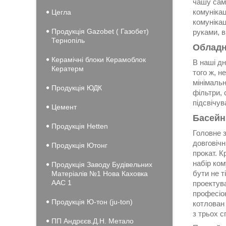
чашу само
комунікац
Цегла
комунікац
Продукція Gazobet ( Газобет)
руками, 
Тернопіль
Обладн
Керамічні блоки Керамоблок
В наші дн
Кератерм
того ж, н
мінімальн
Продукція ЮДК
фільтри, 
підсвічув
Цемент
Басейн
Продукція Hеtten
Головне з
довговічн
Продукція Ютонг
прокат. К
набір ком
Продукція Заводу Будівельних
бути не т
Матеріалів №1 Нова Каховка
ААС 1
проектува
професіон
Продукція Ю-тон (ju-ton)
котлован
з трьох с
ПП Андрєєв.Д.Н. Метало