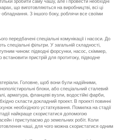
тільки зробити саму чашу, але і провести необхідні
чарах, що виготовляються на виробництві, всі ці
е обладнання. З іншого боку, роблячи все своїми
ого передбачені спеціальні комунікації і насоси. До
ть спеціальні фільтри. У загальній складності,
тупним чином: підводні форсунки, насос, скіммер,
о встановити пристрій для протитоку, підводне
атеріали. Головне, щоб вони були надійними,
інополістирольні блоки, або спеціальний сталевий
талі, арматура, фланцеві вузли, водостійкі фарби,
бхідно скласти докладний проект. В проекті повинні
рахунок необхідного устаткування. Помилка на стадії
стадії найкраще скористатися допомогою
басейн і приступаємо до земельних робіт. Коли
отовлення чаші, для чого можна скористатися одним