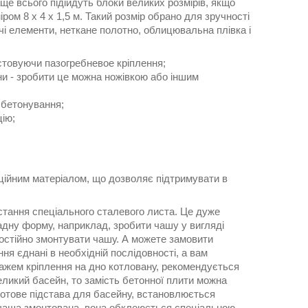
ще всього підійдуть блоки великих розмірів, якщо
ом 8 х 4 х 1,5 м. Такий розмір обрано для зручності
ючі елементи, неткане полотно, облицювальна плівка і
стовуючи пазогребневое кріплення;
ини - зробити це можна ножівкою або іншим
 бетонування;
цію;
яційним матеріалом, що дозволяє підтримувати в
стання спеціального сталевого листа. Це дуже
адну форму, наприклад, зробити чашу у вигляді
амостійно змонтувати чашу. А можете замовити
ня єднані в необхідній послідовності, а вам
ажем кріплення на дно котловану, рекомендується
ликий басейн, то замість бетонної плити можна
 готове підстава для басейну, встановлюється
и чаша змонтована, вона обклеюється спеціальною