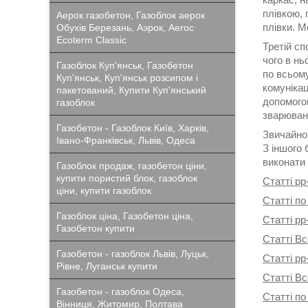
плівкою, 
Аерок газобетон, Газоблок аерок
плівки. М
Обухів Березань, Аэрок, Aeroc
Ecoterm Classic
Третій сп
чого в н
Газоблок Куп'янськ, Газобетон
по всьому
Куп'янськ, Куп'янськ розсипом і
комунікац
пакетований, Купити Куп'янський
допомогою
газоблок
зварюван
Газобетон - Газоблок Київ, Харків,
Звичайно,
Івано-Франківськ, Львів, Одеса
З іншого 
виконати 
Газоблок продаж, газобетон ціни,
купити пористий блок, газоблок
Статті pp
ціни, купити газоблок
Статті по
Газоблок ціна, Газобетон ціна,
Статті pp
Газобетон купити
Статті Вс
Газобетон - газоблок Львів, Луцьк,
Статті pp
Рівне, Луганськ купити
Статті В
Газобетон - газоблок Одеса,
Статті по
Вінниця, Житомир, Полтава