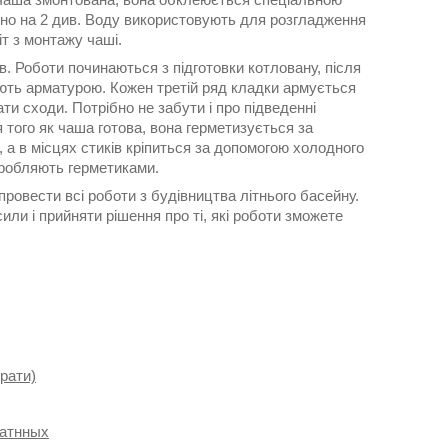
зно на 2 див. Воду використовують для розгладження
т з монтажу чаші.
. Роботи починаються з підготовки котловану, після
юють арматурою. Кожен третій ряд кладки армується
ти сходи. Потрібно не забути і про підведенні
я того як чаша готова, вона герметизується за
, а в місцях стиків кріпиться за допомогою холодного
бробляють герметиками.
провести всі роботи з будівництва літнього басейну.
сили і прийняти рішення про ті, які роботи зможете
брати)
катнных