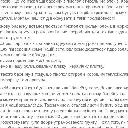
осіб - це монтаж чаші басейну з пінополістирольних блоків. Кра
науковою мовою, то використовуємо великоформатні блоки розмір
ті монтажу чаші. Крім того, вам будуть потрібні кріпильні і арму
деталі. Монтаж чаші слід виконувати в такій послідовності:
снову басейну встановлюються пінополістирольні блоки, викори
и підганяються за розміром і в них проробляються технічні відч
м інструментом;
собою шарі блоків з'єднання єднуємо арматурою для наступного
сцях підведення комунікацій встановлюємо додаткову гідроізоля
уємо необхідне обладнання;
нуємо порожнини між блоками;
емо в чашу облицювальну плівку і керамічну плитку.
 такого басейну в тому, що пінополістирол є хорошим теплоізол
комфортну температуру.
посіб самостійного будівництва чаші басейну передбачає викори
атеріал, за рахунок якого ви можете надати своєму басейну скл
Ви можете придбати сталевий лист, згорнутий в рулон, і потім с
ння чаші заздалегідь. Таким чином, сталеві листи будуть з'єднан
ся тільки встановити чашу на спеціальне кріплення. Перед монт
ти бетонну плиту товщиною 20 див. Якщо ви хочете зробити неве
користовувати куля добре утрамбованого грунту. Після того, як
а який за допомогою кріплення, що кріплять сталеві листи. Кол