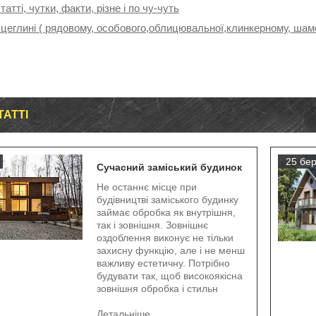
татті, чутки, факти, різне і по чу-чуть
 цеглині ( рядовому, особового,облицювальної,клинкерному, шамо
ТАТТІ
25 бер
Сучасний заміський будинок
Не останнє місце при
будівництві заміського будинку
займає обробка як внутрішня,
так і зовнішня. Зовнішнє
оздоблення виконує не тільки
захисну функцію, але і не менш
важливу естетичну. Потрібно
будувати так, щоб високоякісна
зовнішня обробка і стильн