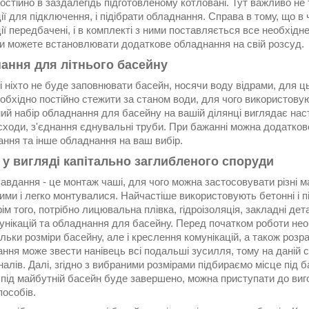
стійно в заздалегідь підготовленому котловані. Тут важливо не 
ії для підключення, і підібрати обладнання. Справа в тому, що в 
ії передбачені, і в комплекті з ними поставляється все необхідн
ви можете встановлювати додаткове обладнання на свій розсуд.
ання для літнього басейну
і ніхто не буде заповнювати басейн, носячи воду відрами, для ць
еобхідно постійно стежити за станом води, для чого використовую
ий набір обладнання для басейну на вашій ділянці виглядає нас
сходи, з'єднання єднувальні труби. При бажанні можна додатков
ання та інше обладнання на ваш вибір.
 у вигляді капітально заглибленого споруди
авдання - це монтаж чаші, для чого можна застосовувати різні м
ими і легко монтувалися. Найчастіше використовують бетонні і п
рім того, потрібно лицювальна плівка, гідроізоляція, закладні де
унікацій та обладнання для басейну. Перед початком роботи нео
ільки розміри басейну, але і креслення комунікацій, а також роз
ння може звести нанівець всі подальші зусилля, тому на даній 
алів. Далі, згідно з вибраними розмірами підбираємо місце під 
 під майбутній басейн буде завершено, можна приступати до виг
пособів.