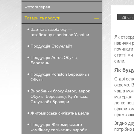
Фотогалерея
28 січ.
Товари та послуги
Вартість газоблоку —
газобетону в регіонах України
Як стверд
навички 
Продукція Стоунлайт
починати 
статті ми
Продукція Aeroc Обухів,
сили.
Березань
Як буд
Продукція Poriston Березань і
Є дві осн
Обухів
окремо. В
чаша може
Виробники блоку Aeroc, аерок
Обухів, Березань), Куп'янськ,
матеріал 
Стоунлайт Бровари
легко пош
відкритом
Житомирська силікатна цегла
підготовк
Згідно др
Продукція Житомирського
потрібно 
комбінату силікатних виробів