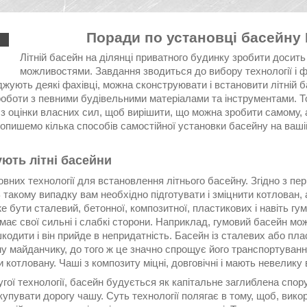
Поради по установці басейну 
Літній басейн на ділянці приватного будинку зробити доси
можливостями. Завдання зводиться до вибору технології і фі
жують деякі фахівці, можна сконструювати і встановити літній 
роботи з певними будівельними матеріалами та інструментами. Т
з оцінки власних сил, щоб вирішити, що можна зробити самому, 
 опишемо кілька способів самостійної установки басейну на ваші
ують літні басейни
овних технології для встановлення літнього басейну. Згідно з п
 такому випадку вам необхідно підготувати і зміцнити котлован,
 бути сталевий, бетонної, композитної, пластикових і навіть гу
має свої сильні і слабкі сторони. Наприклад, гумовий басейн мо
кодити і він прийде в непридатність. Басейн із сталевих або плас
у майданчику, до того ж це значно спрощує його транспортування
и котловану. Чаші з композиту міцні, довговічні і мають невелику 
угої технології, басейн будується як капітальне заглиблена спо
купувати дорогу чашу. Суть технології полягає в тому, щоб, вик