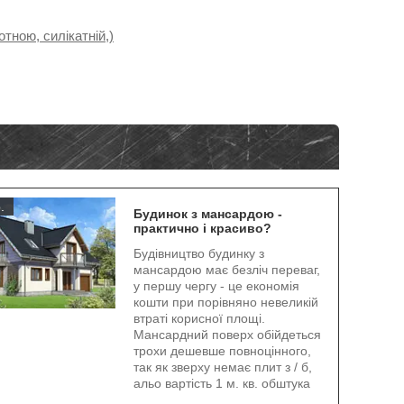
тною, силікатній,)
.
Будинок з мансардою -
практично і красиво?
Будівництво будинку з
мансардою має безліч переваг,
у першу чергу - це економія
кошти при порівняно невеликій
втраті корисної площі.
Мансардний поверх обійдеться
трохи дешевше повноцінного,
так як зверху немає плит з / б,
альо вартість 1 м. кв. обштука