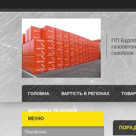
ПП Будпос
газобетон
газоблок
ГОЛОВНА
ВАРТІСТЬ В РЕГІОНАХ
ТОВАР
ДОСТАВКА ТА ОПЛАТА
ПОРАД
Портфоліо