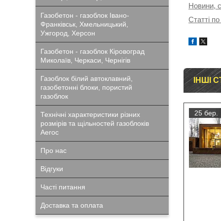
Новини, с
Газобетон - газоблок Івано-
Статті по
Франківськ, Хмельницький,
Ужгород, Херсон
Газобетон - газоблок Кіровоград
Миколаїв, Черкаси, Чернігів
Газоблок білий автоклавний,
ІНШІ С
газобетонні блоки, пористий
газоблок
25 бер.
Технічні характеристики різних
розмірів та щільностей газоблоків
Aeroc
Про нас
Відгуки
Часті питання
Доставка та оплата