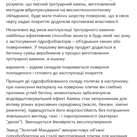
розуміти, що якісний тротуарний камінь, виготовлений
методом вібропресування на високотехнологічному
обладнанні, буде мати matovu шорстку поверхню, що в свою
чергу надає покриттю додаткові протиковзкі властивості.
Незалежно від умов експлуатації тротуарного каменю
найбільш ефективним способом захисту в будь-який час року
є застосування гідрофобізаторів – об'єднання ємних або
поверхневих. У першому випадку продукт додається в
бетонну суміш виробником у процесі виготовлення
тротуарної каменю, в іншому
варианте – рідким складом покривається поверхня
покладеного і готового до експлуатації покриття.
Принцип дії гідрофобізованого складу полягає в наступному:
при нанесенні матеріалу на поверхню плитки він глибоко
проникає углиб бетону, моментально забезпечуючи
водовідштовхувальний ефект. Камінь стає непроникним для
впливу різних агресивних середовищ (масло, бензин, хімічні
реагенти), підвищується його морозостійкість без погіршення
зовнішнього вигляду, газо - і паропроникності (матеріал
"дихає"). Зменшується ймовірність висолоутворення.
Завод "Золотий Мандарин" використовує об'ємні
гідрофобізатори на стадії виготовлення плитки для надання