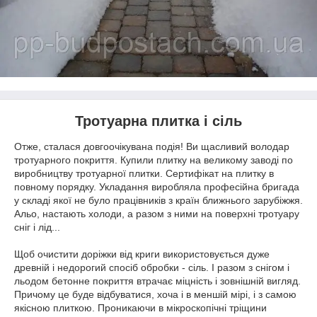
Тротуарна плитка і сіль
Отже, сталася довгоочікувана подія! Ви щасливий володар
тротуарного покриття. Купили плитку на великому заводі по
виробництву тротуарної плитки. Сертифікат на плитку в
повному порядку. Укладання виробляла професійна бригада
у складі якої не було працівників з країн ближнього зарубіжжя.
Альо, настають холоди, а разом з ними на поверхні тротуару
сніг і лід...
Щоб очистити доріжки від криги використовується дуже
древній і недорогий спосіб обробки - сіль. І разом з снігом і
льодом бетонне покриття втрачає міцність і зовнішній вигляд.
Причому це буде відбуватися, хоча і в меншій мірі, і з самою
якісною плиткою. Проникаючи в мікроскопічні тріщини