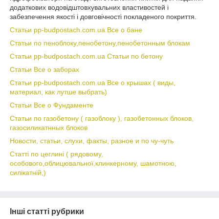
додаткових водовідштовхувальних властивостей і
забезпечення якості і довговічності покладеного покриття.
Статьи pp-budpostach.com.ua Все о бане
Статьи по пеноблоку,пенобетону,пенобетонным блокам
Статьи pp-budpostach.com.ua Статьи по бетону
Статьи Все о заборах
Статьи pp-budpostach.com.ua Все о крышах ( виды,
материал, как лутше выбрать)
Статьи Все о Фундаменте
Статьи по газобетону ( газоблоку ), газобетонных блоков,
газосиликатнных блоков
Новости, статьи, слухи, факты, разное и по чу-чуть
Статті по цеглині ( рядовому,
особового,облицювальної,клинкерному, шамотною,
силікатній,)
Інші статті рубрики