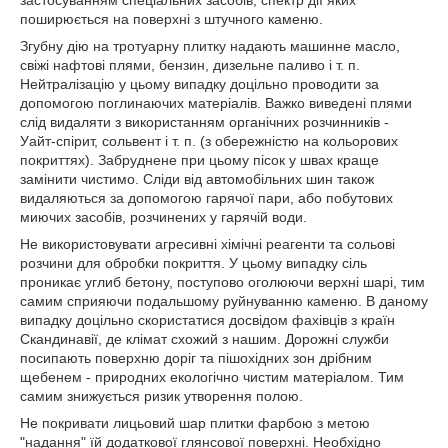
застосуванням спеціальних засобів, спектр дії яких
поширюється на поверхні з штучного каменю.
Згубну дію на тротуарну плитку надають машинне масло,
свіжі нафтові плями, бензин, дизельне паливо і т. п.
Нейтралізацію у цьому випадку доцільно проводити за
допомогою поглинаючих матеріалів. Важко виведені плями
слід видаляти з використанням органічних розчинників -
Уайт-спірит, сольвент і т. п. (з обережністю на кольорових
покриттях). Забруднене при цьому пісок у швах краще
замінити чистимо. Сліди від автомобільних шин також
видаляються за допомогою гарячої пари, або побутових
миючих засобів, розчинених у гарячій води.
Не використовувати агресивні хімічні реагенти та сольові
розчини для обробки покриття. У цьому випадку сіль
проникає углиб бетону, поступово оголюючи верхні шарі, тим
самим сприяючи подальшому руйнуванню каменю. В даному
випадку доцільно скористатися досвідом фахівців з країн
Скандинавії, де клімат схожий з нашим. Дорожні служби
посипають поверхню доріг та пішохідних зон дрібним
щебенем - природних екологічно чистим матеріалом. Тим
самим знижується ризик утворення полою.
Не покривати лицьовий шар плитки фарбою з метою
"надання" їй додаткової глянсової поверхні. Необхідно