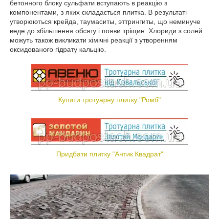
бетонного блоку сульфати вступають в реакцію з
компонентами, з яких складається плитка. В результаті
утворюються крейда, таумаситы, эттрингиты, що неминуче
веде до збільшення обсягу і появи тріщин. Хлориди з солей
можуть також викликати хімічні реакції з утворенням
оксидованого гідрату кальцію.
Купити тротуарну плитку "Ромб"
Придбати плитку "Антик Квадрат"