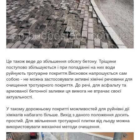
Це також веде до збільшення обсягу бетону. Тріщини
поступово збільшуються і при попаданні на них води
руйнують тротуарне покриття.Висновок напрошується сам
собою - не можна застосовувати активні хімічні речовини для
очищення тротуарного покриття. До речі, для асфальту та
армованої бетонної заливки ця вимога не втрачає своєї
актуальності.
У такому дорожньому покритті можливостей для руйнівні дії
хімікатів набагато більше. Вихід з даного положення досить
простий. Для звільнення тротуарної плитки від льоду можна
використовувати механічні методи очищення.