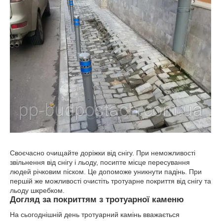
Своєчасно очищайте доріжки від снігу. При неможливості
звільнення від снігу і льоду, посипте місце пересування
людей річковим піском. Це допоможе уникнути падінь. При
першій же можливості очистіть тротуарне покриття від снігу та
льоду шкребком.
Догляд за покриттям з тротуарної каменю
На сьогоднішній день тротуарний камінь вважається