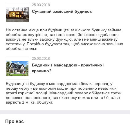
25.03.2018
Сучасний заміський будинок
Не останнє місце при будівництві заміського будинку займає
обробка як внутрішня, так і зовнішня. Зовнішнє оздоблення
виконує не тільки захисну функцію, але і не менш важливу
естетичну. Потрібно будувати так, щоб високоякісна зовнішня
обробка і стильн
25.03.2018
Будинок з мансардою - практично і
красиво?
Будівництво будинку з мансардою має безліч переваг, у
першу чергу - це економія кошти при порівняно невеликій
втраті корисної площі. Мансардний поверх обійдеться трохи
дешевше повноцінного, так як зверху немає плит з / б, альо
вартість 1 м. кв. обштука
Про нас