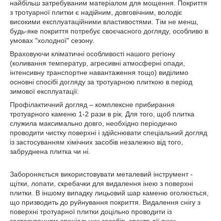
найбільш затребуваним матеріалом для мощення. Покриття
з тротуарної плитки є надійним, довговічним, володіє
високими експлуатаційними властивостями. Тім не менш,
будь-яке покриття потребує своєчасного догляду, особливо в
умовах "холодної" сезону.
Враховуючи кліматичні особливості нашого регіону
(коливання температур, агресивні атмосферні опади,
інтенсивну транспортне навантаження тощо) виділимо
основні спосібі догляду за тротуарною плиткою в період
зимової експлуатації:
Профілактичний догляд – комплексне прибирання
тротуарного каменю 1-2 рази в рік. Для того, щоб плитка
служила максимально довго, необхідно періодично
проводити чистку поверхні і здійснювати спеціальний догляд
із застосуванням хімічних засобів незалежно від того,
забруднена плитка чи ні.
Забороняється використовувати металевий інструмент -
щітки, лопати, скребачки для видалення інею з поверхні
плитки. В іншому випадку лицьовий шар каменю оголюється,
що призводить до руйнування покриття. Видалення снігу з
поверхні тротуарної плитки доцільно проводити із