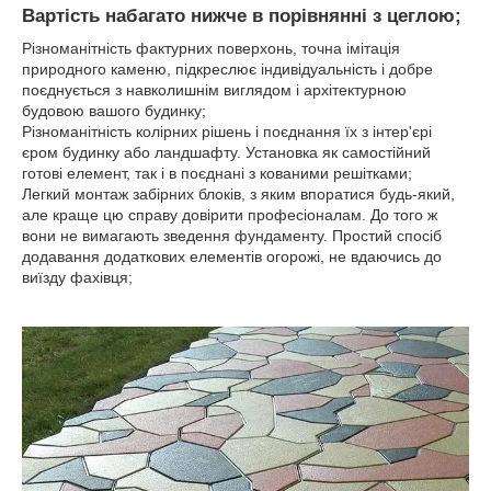
Вартість набагато нижче в порівнянні з цеглою;
Різноманітність фактурних поверхонь, точна імітація
природного каменю, підкреслює індивідуальність і добре
поєднується з навколишнім виглядом і архітектурною
будовою вашого будинку;
Різноманітність колірних рішень і поєднання їх з інтер'єрі
єром будинку або ландшафту. Установка як самостійний
готові елемент, так і в поєднані з кованими решітками;
Легкий монтаж забірних блоків, з яким впоратися будь-який,
але краще цю справу довірити професіоналам. До того ж
вони не вимагають зведення фундаменту. Простий спосіб
додавання додаткових елементів огорожі, не вдаючись до
виїзду фахівця;