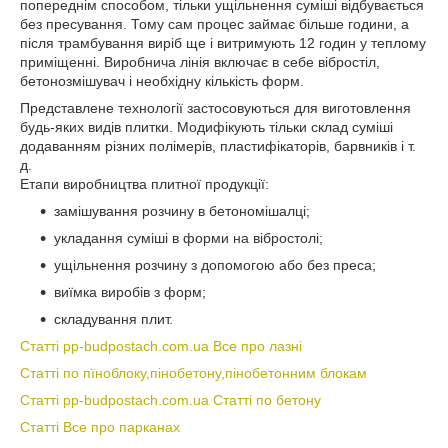
попереднім способом, тільки ущільнення суміші відбувається
без пресування. Тому сам процес займає більше години, а
після трамбування виріб ще і витримують 12 годин у теплому
приміщенні. Виробнича лінія включає в себе вібростіл,
бетонозмішувач і необхідну кількість форм.
Представлене технології застосовуються для виготовлення
будь-яких видів плитки. Модифікують тільки склад суміші
додаванням різних полімерів, пластифікаторів, барвників і т.
д.
Етапи виробництва плитної продукції:
замішування розчину в бетономішалці;
укладання суміші в форми на вібростолі;
ущільнення розчину з допомогою або без преса;
виїмка виробів з форм;
складування плит.
Статті pp-budpostach.com.ua Все про лазні
Статті по пїноблоку,пінобетону,пінобетонним блокам
Статті pp-budpostach.com.ua Статті по бетону
Статті Все про парканах