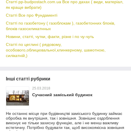
Статті pp-budpostach.com.ua Все про дахах ( види, матеріал,
як краще вибрати)
Статті Все про Фундаменті
Статті по газобетону ( газоблокам ), газобетонних блоків,
блоків газосиликатнных
Новини, статті, чутки, факти, різне і по чу-чуть
Статті по цеглині ( рядовому,
особового,облицювальної,клинкерному, шамотною,
силікатній,)
Інші статті рубрики
25.03.2018
Сучасний заміський будинок
Не останнє місце при будівництві заміського будинку займає
обробка як внутрішня, так і зовнішня. Зовнішнє оздоблення
виконує не тільки захисну функцію, але і не менш важливу
естетичну. Потрібно будувати так, щоб високоякісна зовнішня