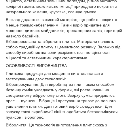
міцністю, естетичним зовнішнім поглядом, різноманітністю
колірної гамми, можливістю імітації природного покриття з
натурального каменю, кругляка, сланцю;гумова.
В склад додається захисний матеріал, що робить покриття
менше травмонебезпечним. Такий виріб придатне для
мощення дитячих майданчиків, тренажерних залів, територій
навколо басейнів.
Вібропресована та вібролита плитка. Матеріали являють
собою традиційну плитку з цементного розчину. Залежно від
способу виробництва вони розрізняються по щільності,
міцності та естетичними характеристиками.
ОСОБЛИВОСТІ ВИРОБНИЦТВА
Плиткова продукція для мощення виготовляється з
застосуванням двох технологій:
Вібропресування. Для виробництва плит таким способом
бетонну суміш укладають у форми, які розташовані на
спеціальному вібруючому столі. Зверху суміш придавлює
прес — пуансон. Вібрація і пресування триває до повного
ущільнення плитки. Далі готовий виріб складується. Для
запуску такої виробничої лінії знадобиться бетонозмішувач,
пуансон і вібропрес.
Вібролиття. Ця технологія виготовлення плит схожа з