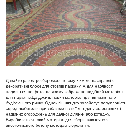
Давайте разом розберемося в тому, чим же насправді є
декоративні блоки для стовпів паркану. А для наочності
подивіться на фото, на якому зображено подібний матеріал
для парканів.Це досить новий матеріал для вітчизняного
будівельного ринку. Однак він швидко завойовує популярність
серед любителів привабливих і в тієї ж годину ефективних і
надійних огороджень для дачної ділянки або котеджу.
Виробляються такий матеріал для зборів виключно з
високоякісного бетону методом вібролиття.