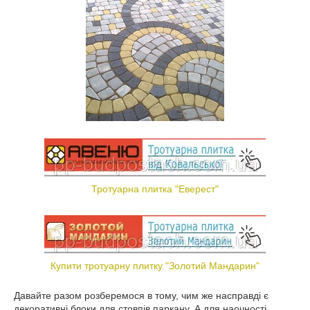
Тротуарна плитка "Еверест"
Купити тротуарну плитку "Золотий Мандарин"
Давайте разом розберемося в тому, чим же насправді є
декоративні блоки для стовпів паркану. А для наочності