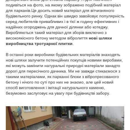
подивіться на фото, на якому зображено подібний матеріал
для парканів.Це досить новий матеріал для вітчизняного
будівельного ринку. Однак він швидко завойовує популярність
серед любителів привабливих і в тієї ж годину ефективних і
надійних огороджень для дачної ділянки або котеджу.
Виробляються такий матеріал для зборів виключно з
високоякісного бетону методом вібролиття
нові шляхи
виробництва тротуарної плитки
.
В останні роки виробники будівельних матеріалів знаходять
нові шляхи залучити потенційних покупців новими виробами,
які можуть замінити натуральні природні матеріали занадто
дорогі для пересічного дачника. Ми не завжди стикаємося з
такими матеріалами, як парканні блоки з вібропресованого
бетону і нічого по суті про них не знаємо, але цей новий
спосіб виготовлення і імітації натурального каменю,
безумовно заслуговує на увагу при будівництві забору.