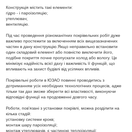
Конструкція містить такі елементи:
гідро - і пароізоляцію;
утеплювач;
вентиляцію.
Під час проведення різноманітних покрівельних робіт дуже
важливо простежити за включенням всіх вищезазначених
частин в дану конструкцію.Якщо неправильно встановити
один складовий елемент або повністю виключити його,
подібне покриття почне пропускати холод або вологу. Це
мінімізує надійність всієї даху і важливість її функцій, що
впливають на захист будівлі від усіляких впливів.
Покрівельні роботи в ЮЗАО повинні проводитись з
дотриманням усіх необхідних технологічних процесів, адже
тільки так дах зможе зберегти всі властивості, виконуючи
відповідні функції на продовженні довгого часу.
Роботи, пов'язані з установки покрівлі, можна розділити на
кілька стадій:
установку системи крокв;
монтаж шару пароізоляції;
монтаж утеплювачів, є частиною теплоізоляції;