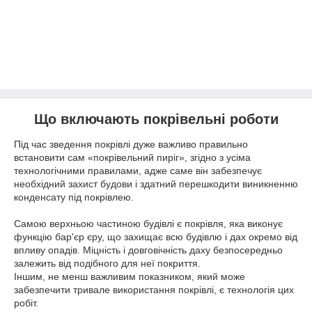
Що включають покрівельні роботи
Під час зведення покрівлі дуже важливо правильно
встановити сам «покрівельний пиріг», згідно з усіма
технологічними правилами, адже саме він забезпечує
необхідний захист будови і здатний перешкодити виникненню
конденсату під покрівлею.
Самою верхньою частиною будівлі є покрівля, яка виконує
функцію бар'єр єру, що захищає всю будівлю і дах окремо від
впливу опадів. Міцність і довговічність даху безпосередньо
залежить від подібного для неї покриття.
Іншим, не менш важливим показником, який може
забезпечити тривале використання покрівлі, є технологія цих
робіт.