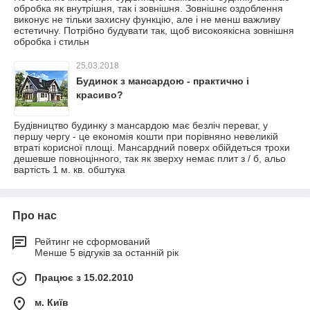
обробка як внутрішня, так і зовнішня. Зовнішнє оздоблення
виконує не тільки захисну функцію, але і не менш важливу
естетичну. Потрібно будувати так, щоб високоякісна зовнішня
обробка і стильн
25.03.2018
Будинок з мансардою - практично і
красиво?
Будівництво будинку з мансардою має безліч переваг, у
першу чергу - це економія кошти при порівняно невеликій
втраті корисної площі. Мансардний поверх обійдеться трохи
дешевше повноцінного, так як зверху немає плит з / б, альо
вартість 1 м. кв. обштука
Про нас
Рейтинг не сформований
Менше 5 відгуків за останній рік
Працює з 15.02.2010
м. Київ