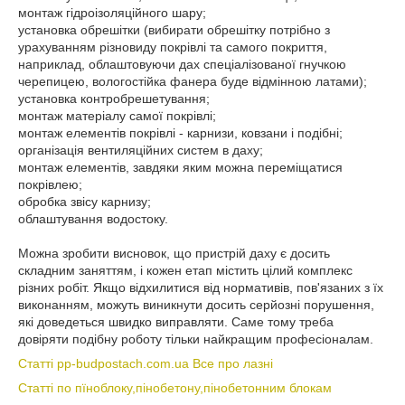
монтаж гідроізоляційного шару;
установка обрешітки (вибирати обрешітку потрібно з
урахуванням різновиду покрівлі та самого покриття,
наприклад, облаштовуючи дах спеціалізованої гнучкою
черепицею, вологостійка фанера буде відмінною латами);
установка контробрешетування;
монтаж матеріалу самої покрівлі;
монтаж елементів покрівлі - карнизи, ковзани і подібні;
організація вентиляційних систем в даху;
монтаж елементів, завдяки яким можна переміщатися
покрівлею;
обробка звісу карнизу;
облаштування водостоку.
Можна зробити висновок, що пристрій даху є досить
складним заняттям, і кожен етап містить цілий комплекс
різних робіт. Якщо відхилитися від нормативів, пов'язаних з їх
виконанням, можуть виникнути досить серйозні порушення,
які доведеться швидко виправляти. Саме тому треба
довіряти подібну роботу тільки найкращим професіоналам.
Статті pp-budpostach.com.ua Все про лазні
Статті по пїноблоку,пінобетону,пінобетонним блокам