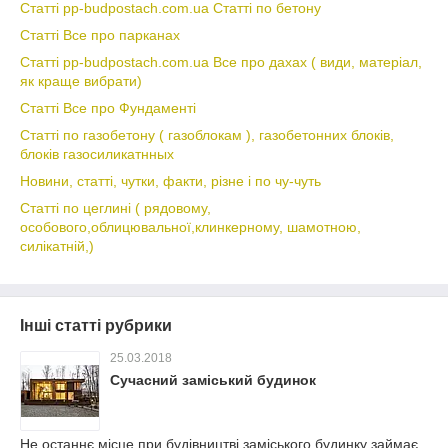
Статті pp-budpostach.com.ua Статті по бетону
Статті Все про парканах
Статті pp-budpostach.com.ua Все про дахах ( види, матеріал,
як краще вибрати)
Статті Все про Фундаменті
Статті по газобетону ( газоблокам ), газобетонних блоків,
блоків газосиликатнных
Новини, статті, чутки, факти, різне і по чу-чуть
Статті по цеглині ( рядовому,
особового,облицювальної,клинкерному, шамотною,
силікатній,)
Інші статті рубрики
25.03.2018
Сучасний заміський будинок
Не останнє місце при будівництві заміського будинку займає