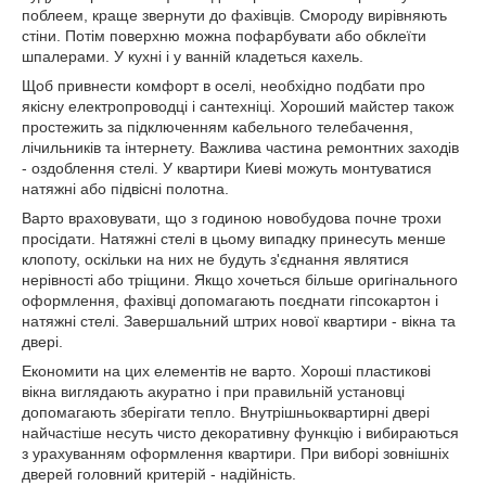
поблеем, краще звернути до фахівців. Смороду вирівняють
стіни. Потім поверхню можна пофарбувати або обклеїти
шпалерами. У кухні і у ванній кладеться кахель.
Щоб привнести комфорт в оселі, необхідно подбати про
якісну електропроводці і сантехніці. Хороший майстер також
простежить за підключенням кабельного телебачення,
лічильників та інтернету. Важлива частина ремонтних заходів
- оздоблення стелі. У квартири Киеві
можуть монтуватися
натяжні або підвісні полотна.
Варто враховувати, що з годиною новобудова почне трохи
просідати. Натяжні стелі в цьому випадку принесуть менше
клопоту, оскільки на них не будуть з'єднання являтися
нерівності або тріщини. Якщо хочеться більше оригінального
оформлення, фахівці допомагають поєднати гіпсокартон і
натяжні стелі. Завершальний штрих нової квартири - вікна та
двері.
Економити на цих елементів не варто. Хороші пластикові
вікна виглядають акуратно і при правильній установці
допомагають зберігати тепло. Внутрішньоквартирні двері
найчастіше несуть чисто декоративну функцію і вибираються
з урахуванням оформлення квартири.
При виборі зовнішніх
дверей головний критерій - надійність.