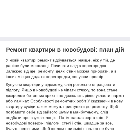
Ремонт квартири в новобудові: план дій
У новій квартирі ремонт відбувається інакше, ніж у тій, де
раніше були мешканці. Починати слід з перегородок.
Залежно від ідеї ремонту, деякі стіни можна прибрати, а в
інших місцях додати перегородки, зонуючи простір.
Купуючи квартири у відомому
, слід ретельно опрацювати
підлогу. Якщо в новобудові не чіпати стяжку, то вона стане
джерелом бетонних крихт і не дозволить рівно укласти паркет
або ламінат. Особливості ремонтних робіт У їжджаючи в нову
квартиру сусіди також можуть приступити до ремонту. Щоб
позбавити себе від зайвого шуму в майбутньому, слід
подбати про звукоізоляцію. Потім настає черга стін. У
новобудові поверхні підлоги, стелі і стін, швидше за все,
будуть нерівними. Щоб згодом при зміні шпалер не було