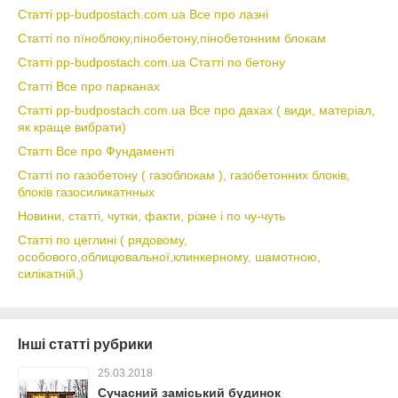
Статті pp-budpostach.com.ua Все про лазні
Статті по пїноблоку,пінобетону,пінобетонним блокам
Статті pp-budpostach.com.ua Статті по бетону
Статті Все про парканах
Статті pp-budpostach.com.ua Все про дахах ( види, матеріал,
як краще вибрати)
Статті Все про Фундаменті
Статті по газобетону ( газоблокам ), газобетонних блоків,
блоків газосиликатнных
Новини, статті, чутки, факти, різне і по чу-чуть
Статті по цеглині ( рядовому,
особового,облицювальної,клинкерному, шамотною,
силікатній,)
Інші статті рубрики
25.03.2018
Сучасний заміський будинок