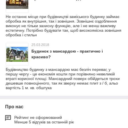
Не останнє місце при будівництві заміського будинку займає
обробка як внутрішня, так і зовнішня. Зовнішнє оздоблення
виконує не тільки захисну функцію, але і не менш важливу
естетичну. Потрібно будувати так, щоб високоякісна зовнішня
обробка і стильн
25.03.2018
Будинок з мансардою - практично і
красиво?
Будівництво будинку з мансардою має безліч переваг, у
першу чергу - це економія кошти при порівняно невеликій
втраті корисної площі. Мансардний поверх обійдеться трохи
дешевше повноцінного, так як зверху немає плит з / б, альо
вартість 1 м. кв. обштука
Про нас
Рейтинг не сформований
Менше 5 відгуків за останній рік