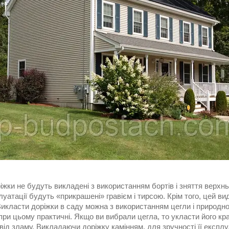
жки не будуть викладені з використанням бортів і зняття верхнь
луатації будуть «прикрашені» гравієм і тирсою. Крім того, цей в
икласти доріжки в саду можна з використанням цегли і природно
при цьому практичні. Якщо ви вибрали цегла, то укласти його к
від зламу. Викладаючи доріжку камінням, для зручності її експлу