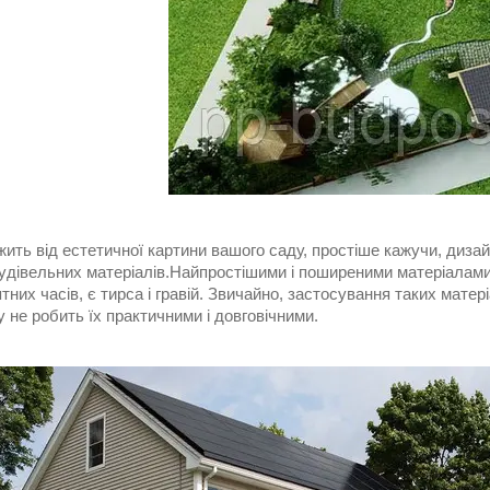
ить від естетичної картини вашого саду, простіше кажучи, диза
будівельних матеріалів.Найпростішими і поширеними матеріалами
тних часів, є тирса і гравій. Звичайно, застосування таких мате
 не робить їх практичними і довговічними.