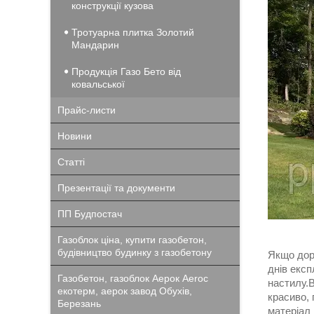
конструкції кузова
Тротуарна плитка Золотий
Мандарин
Продукція Газо Бето від
ковальської
Прайс-листи
Новини
Статті
Презентації та документи
ПП Будпостач
Газоблок ціна, купити газобетон,
будівництво будинку з газобетону
Якщо дорі
днів експ
Газобетон, газоблок Аерок Aeroc
настилу.В
екотерм, аерок завод Обухів,
красиво, 
Березань
матеріал 