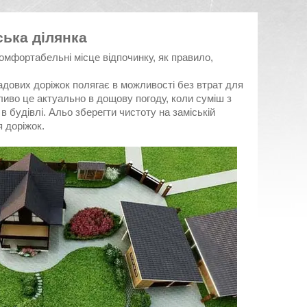
ська ділянка
омфортабельні місце відпочинку, як правило,
адових доріжок полягає в можливості без втрат для
ливо це актуально в дощову погоду, коли суміш з
 будівлі. Альо зберегти чистоту на заміській
 доріжок.