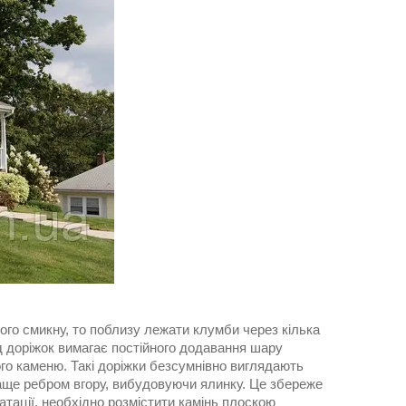
ого смикну, то поблизу лежати клумби через кілька
ид доріжок вимагає постійного додавання шару
го каменю. Такі доріжки безсумнівно виглядають
раще ребром вгору, вибудовуючи ялинку. Це збереже
атації, необхідно розмістити камінь плоскою