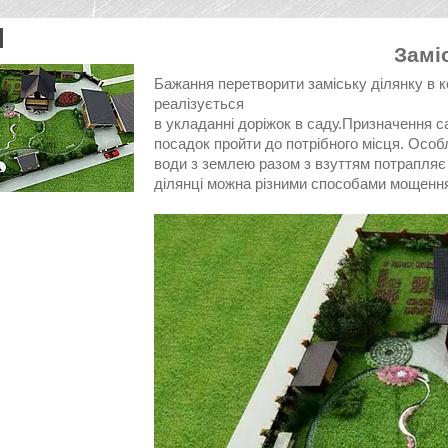
Замі
Бажання перетворити заміську ділянку в к
реалізується
в укладанні доріжок в саду.Призначення с
посадок пройти до потрібного місця. Особ
води з землею разом з взуттям потрапляє в
ділянці можна різними способами мощення