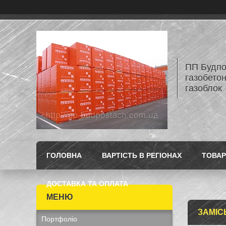
ПП Будпос
газобетон
газоблок
ГОЛОВНА
ВАРТІСТЬ В РЕГІОНАХ
ТОВАР
ДОСТАВКА ТА ОПЛАТА
ЗАМІС
Портфоліо