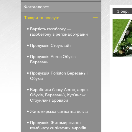
Фотогалерея
3 бер.
Товари та послуги
Вартість газоблоку —
газобетону в регіонах України
Продукція Стоунлайт
Продукція Aeroc Обухів,
Березань
Продукція Poriston Березань і
Обухів
Виробники блоку Aeroc, аерок
Обухів, Березань), Куп'янськ,
Стоунлайт Бровари
Житомирська силікатна цегла
Продукція Житомирського
комбінату силікатних виробів