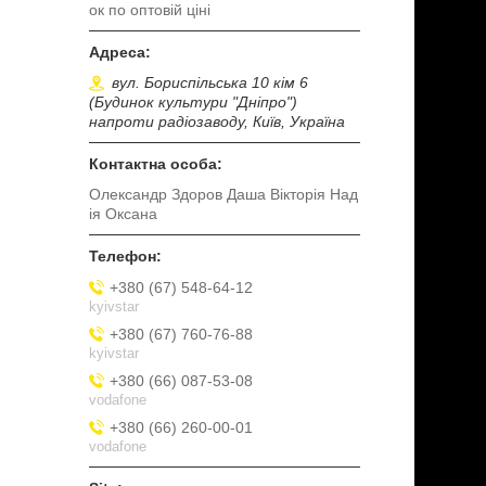
ок по оптовій ціні
вул. Бориспільська 10 кім 6
(Будинок культури "Дніпро")
напроти радіозаводу, Київ, Україна
Олександр Здоров Даша Вікторія Над
ія Оксана
+380 (67) 548-64-12
kyivstar
+380 (67) 760-76-88
kyivstar
+380 (66) 087-53-08
vodafone
+380 (66) 260-00-01
vodafone