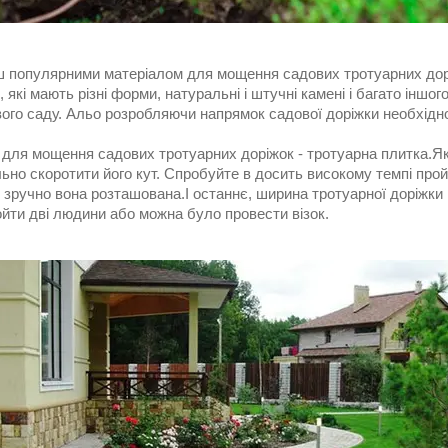
ш популярними матеріалом для мощення садових тротуарних дорі
 які мають різні форми, натуральні і штучні камені і багато інш
вого саду. Альо розробляючи напрямок садової доріжки необхідно
 для мощення садових тротуарних доріжок - тротуарна плитка.Як
но скоротити його кут. Спробуйте в досить високому темпі прой
 зручно вона розташована.І останнє, ширина тротуарної доріжки 
йти дві людини або можна було провести візок.