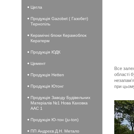
Цегла
Продукція Gazobet ( Газобет)
Тернопіль
Керамічні блоки Керамоблок
Кератерм
Продукція ЮДК
Цемент
Все залеж
області 
Продукція Hеtten
незапам'я
Продукція Ютонг
при цьому
Продукція Заводу Будівельних
Матеріалів №1 Нова Каховка
ААС 1
Продукція Ю-тон (ju-ton)
ПП Андрєєв.Д.Н. Метало