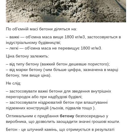
По об'ємній масі бетони діляться на:
– важкі — об'ємна маса вище 1800 кг/м3, застосовуються в
індустріальному будівництві;
– легкі — об'ємна маса не перевищує 1800 кг/м3.
Ціна бетону залежить:
– від типу бетону (важкий бетон дешевше пористого);
– від марки бетону (чим більше цифра, зазначена в марці
бетону, тим вище ціна).
Не слід:
– застосовувати важкі бетони для зведення внутрішніх
перегородок або при надбудові будівлі;
– застосовувати ніздрюватий бетон при влаштуванні
підземних конструкцій (льохів, підвалів тощо ).
Оптимальним є придбання
бетону
безпосередньо у
виробника, що дозволить заощадити значні грошові кошти.
Бетон - це штучний камінь, що отримується в результаті