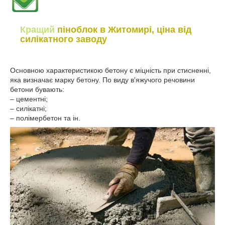
Кращий
піноблок в Житомирі, ціна від
силікатного заводу
Основною характеристикою бетону є міцність при стисненні,
яка визначає марку бетону. По виду в'яжучого речовини
бетони бувають:
– цементні;
– силікатні;
– полімербетон та ін.