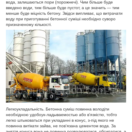
вода, залишаються пори (порожнечі). Чим більше буде
введено води, тим більше буде пустот, а це значить — тим
менше буде міцність бетону. Звідси випливає, що витрачати
воду при приготуванні бетонної суміші необхідно суворо
призначеному кількості.
Легкоукладальність. Бетонна суміш повинна володіти
необхідною удобоук-ладываемостью або в'язкістю, тобто
легко штыковаться при укладанні в конус, з-під якого не
повинна витікати зайва, не пов'язана цементом вода. За
зняття конуса вона не повинна розвалюватися, обсипатися, а