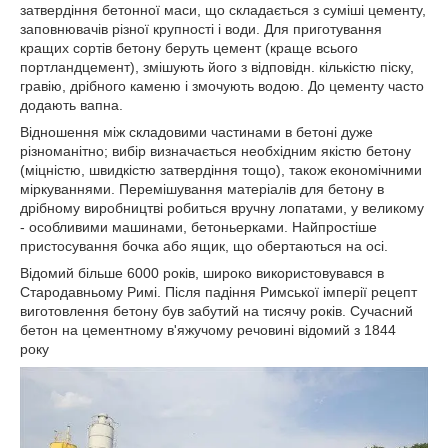
затвердіння бетонної маси, що складається з суміші цементу,
заповнювачів різної крупності і води. Для приготування
кращих сортів бетону беруть цемент (краще всього
портландцемент), змішують його з відповідн. кількістю піску,
гравію, дрібного каменю і змочують водою. До цементу часто
додають вапна.
Відношення між складовими частинами в бетоні дуже
різноманітно; вибір визначається необхідним якістю бетону
(міцністю, швидкістю затвердіння тощо), також економічними
міркуваннями. Перемішування матеріалів для бетону в
дрібному виробництві робиться вручну лопатами, у великому
- особливими машинами, бетоньерками. Найпростіше
пристосування бочка або ящик, що обертаються на осі.
Відомий більше 6000 років, широко використовувався в
Стародавньому Римі. Після падіння Римської імперії рецепт
виготовлення бетону був забутий на тисячу років. Сучасний
бетон на цементному в'яжучому речовині відомий з 1844
року