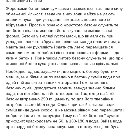
пластичний і литий.
Жорсткими бетонними сумішами називаються такі, які в силу
обмеженої кількості введеної в них води майже не дають
опади конуса і при укладанні вимагають посиленого їх
вібрування. Простим ознакою жорсткого бетону служить те,
що бетон після стиснення його в кулаці не змінює своєї
форми. Бетони у вигляді густої маси, що вимагають при
укладанні легкого вібрування, відносяться до пластичним, а
мають значну рухливість і здатність легко переміщатися
самопливом по жолобах і вільно заповнювати форми — до
литим бетонів. Приз-паком литого бетону служить те, що при
стисненні його в кулаці він легко вичавлюється крізь пальці.
Необхідно, однак, зауважити, що міцність бетону буде тим
менше, чим більше нило введено в бетонну суміш води при
одній і тій же витраті інших матеріалів. Гем не менш в
бетонну суміш доводиться вводити завжди значно більше
води, ніж потрібно для його твердіння. Так, якщо на 1 м3
бетону витрачено 250 кг цементу, то для його твердіння
потрібно всього 50 л води. Однак при такій кількості води
суміш вийде дуже сухою, її не можна рівномірно перемішати і
добре вкласти в конструкцію. Тому на 1 м3 бетонної суміші
приходитсярасходовать не 50, а 160-180 л води. Зайва вода
при твердінні бетону випаровується, а в тому місці, де була