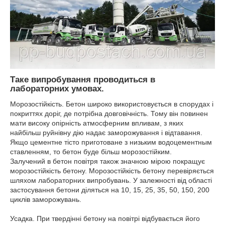
Таке випробування проводиться в
лабораторних умовах.
Морозостійкість. Бетон широко використовується в спорудах і
покриттях доріг, де потрібна довговічність. Тому він повинен
мати високу опірність атмосферним впливам, з яких
найбільш руйнівну дію надає заморожування і відтавання.
Якщо цементне тісто приготоване з низьким водоцементным
ставленням, то бетон буде більш морозостійким.
Залучений в бетон повітря також значною мірою покращує
морозостійкість бетону. Морозостійкість бетону перевіряється
шляхом лабораторних випробувань. У залежності від області
застосування бетони діляться на 10, 15, 25, 35, 50, 150, 200
циклів заморожувань.
Усадка. При твердінні бетону на повітрі відбувається його