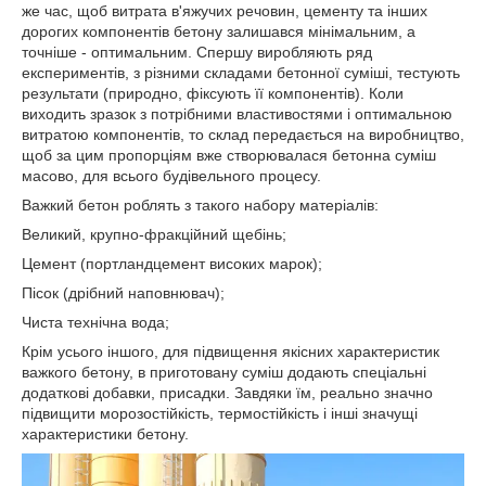
же час, щоб витрата в'яжучих речовин, цементу та інших
дорогих компонентів бетону залишався мінімальним, а
точніше - оптимальним. Спершу виробляють ряд
експериментів, з різними складами бетонної суміші, тестують
результати (природно, фіксують її компонентів). Коли
виходить зразок з потрібними властивостями і оптимальною
витратою компонентів, то склад передається на виробництво,
щоб за цим пропорціям вже створювалася бетонна суміш
масово, для всього будівельного процесу.
Важкий бетон роблять з такого набору матеріалів:
Великий, крупно-фракційний щебінь;
Цемент (портландцемент високих марок);
Пісок (дрібний наповнювач);
Чиста технічна вода;
Крім усього іншого, для підвищення якісних характеристик
важкого бетону, в приготовану суміш додають спеціальні
додаткові добавки, присадки. Завдяки їм, реально значно
підвищити морозостійкість, термостійкість і інші значущі
характеристики бетону.