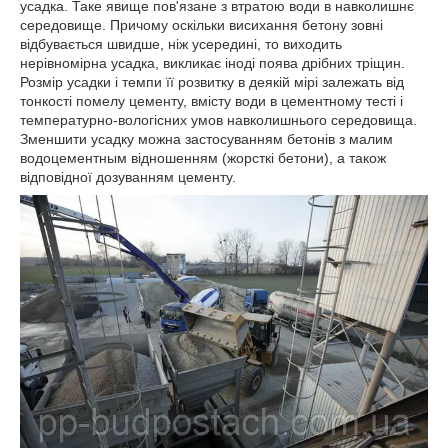
усадка. Таке явище пов'язане з втратою води в навколишнє
середовище. Причому оскільки висихання бетону зовні
відбувається швидше, ніж усередині, то виходить
нерівномірна усадка, викликає іноді поява дрібних тріщин.
Розмір усадки і темпи її розвитку в деякій мірі залежать від
тонкості помелу цементу, вмісту води в цементному тесті і
температурно-вологісних умов навколишнього середовища.
Зменшити усадку можна застосуванням бетонів з малим
водоцементным відношенням (жорсткі бетони), а також
відповідної дозуванням цементу.