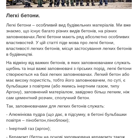
Легкі бетони.
Легкі бетони – особливий вид будівельних матеріалів. Ми вже
знаємо, що існує багато різних видів бетонів, на різних
заповнювачах.Легкі бетони мають ряд абсолютно особливих
властивостей. У цій статті піде мова про легкі бетони,
властивості легких бетонів, місця застосування легких бетонів
в будівництві.
На відміну від важких бетонів, в яких заповнювачами служать
щебінь та інші важкі заповнювачі з гірських порід, легкі бетони
створюються на базі легких заповнювачах. Легкий бетон або
має високу пористість, тобто його заповнювачем, по суті, є
бульбашки з повітрям (або якимсь інертним газом, типу
Аргону), заповнений матеріалом, завідомо більш легким, ніж
сам цементний розчин, сполучний бетон.
Так, заповнювачами для легких бетонів служать:
- Алюмінієва пудра (що дає, в підсумку, в бетоні бульбашки
повітря – пінобетон,піноблоки);
- Інертний газ (аргон);
- Керамзит (бетон на основі заповнювача керамзиту також