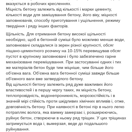
вказується в робочих кресленнях.
Міцність бетону залежить від кількості і марки цементу,
кількості води для замішування бетону, його віку, міцності
заповнювачів, способу приготування і ущільнення, режиму
твердіння і ряду інших факторів.
Щільність. Для отримання бетону високої щільності
необхідно, щоб в бетонній суміші було можливо менше води,
заповнювачі складалися із зерен різної крупності, обсяг
піщано-цементного розчину на 10-15% перевищував обсяг
пустот в крупному заповнювачі і було забезпечено гарне
механізоване перемішування. При застосуванні одних і тих
же матеріалів бетон буде тим міцніше, чим більше його
об'ємна вага. Об'ємна вага бетонної суміші завжди більше
об'ємного ваги вже затверділого бетону.
Від щільності бетону залежить ряд дуже важливих його
властивостей і в першу чергу таких, як міцність бетону,
теплопровідність, водонепроникність, морозостійкість і в
значній мірі стійкість проти шкідливих хімічних впливів і, отже,
довговічність бетону. При наявності в бетоні пір в нього легко
потрапляє волога, яка взимку замерзає і, розширюючись,
руйнує бетон, створюючи в ньому ряд тріщин. У цих тріщинах
затримується вода і, вымерзая, веде до подальшого
руйнування.