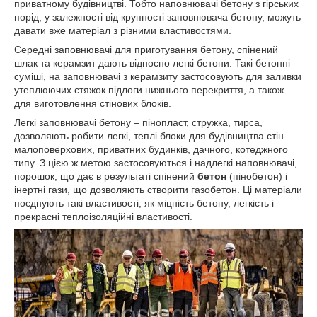
приватному будівництві. Тобто наповнювачі бетону з гірських
порід, у залежності від крупності заповнювача бетону, можуть
давати вже матеріал з різними властивостями.
Середні заповнювачі для приготування бетону, спінений
шлак та керамзит дають відносно легкі бетони. Такі бетонні
суміші, на заповнювачі з керамзиту застосовують для заливки
утеплюючих стяжок підлоги нижнього перекриття, а також
для виготовлення стінових блоків.
Легкі заповнювачі бетону – пінопласт, стружка, тирса,
дозволяють робити легкі, теплі блоки для будівництва стін
малоповерхових, приватних будинків, дачного, котеджного
типу. З цією ж метою застосовуються і надлегкі наповнювачі,
порошок, що дає в результаті спінений
бетон
(пінобетон) і
інертні гази, що дозволяють створити газобетон. Ці матеріали
поєднують такі властивості, як міцність бетону, легкість і
прекрасні теплоізоляційні властивості.