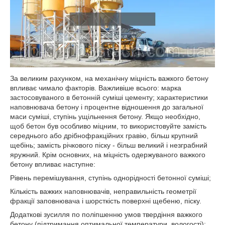
За великим рахунком, на механічну міцність важкого бетону
впливає чимало факторів. Важливіше всього: марка
застосовуваного в бетонній суміші цементу; характеристики
наповнювача бетону і процентне відношення до загальної
маси суміші, ступінь ущільнення бетону. Якщо необхідно,
щоб бетон був особливо міцним, то використовуйте замість
середнього або дрібнофракційних гравію, більш крупний
щебінь; замість річкового піску - більш великий і незграбний
яружний. Крім основних, на міцність одержуваного важкого
бетону впливає наступне:
Рівень перемішування, ступінь однорідності бетонної суміші;
Кількість важких наповнювачів, неправильність геометрії
фракції заповнювача і шорсткість поверхні щебеню, піску.
Додаткові зусилля по поліпшенню умов твердіння важкого
бетону (підтримання оптимальної температури, вологості);