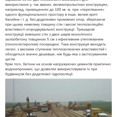
використання у, так званих, великопрольотних конструкціях,
наприклад, приміщеннях до 100 кв. м, при «перетікання»
одного функціонального простору в інше, великі криті
басейни і т. д. без додаткових проміжних опор, зберігаючи
при цьому невелику товщину стін і високі теплоізоляційні
властивості огороджувальної конструкції. Тришарові
конструкції зовнішніх стін з двох шарів монолітного
залізобетону товщиною 5 см з ефективним утеплювачем
(пінополістиролом) посередині. Така конструкція виходить
легкої, з високим ступенем теплоізолюючих властивостей і
обходиться значно дешевше, ніж будь-яка з застосуванням
цегли.
Крім того, бетони на основі напружуючих цементів практично
водонепроникні, що дозволяє використовувати їх при
будівництві без додаткової гідроізоляції.