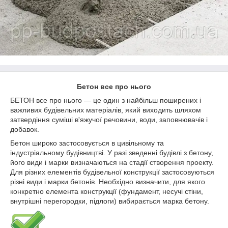
Бетон все про нього
БЕТОН все про нього — це один з найбільш поширених і
важливих будівельних матеріалів, який виходить шляхом
затвердіння суміші в'яжучої речовини, води, заповнювачів і
добавок.
Бетон широко застосовується в цивільному та
індустріальному будівництві. У разі зведенні будівлі з бетону,
його види і марки визначаються на стадії створення проекту.
Для різних елементів будівельної конструкції застосовуються
різні види і марки бетонів. Необхідно визначити, для якого
конкретно елемента конструкції (фундамент, несучі стіни,
внутрішні перегородки, підлоги) вибирається марка бетону.