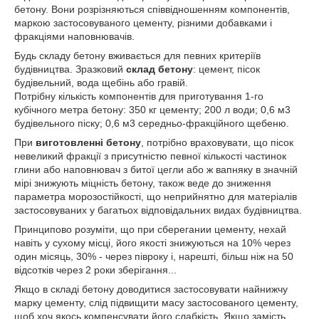
бетону. Вони розрізняються співвідношенням компонентів,
маркою застосовуваного цементу, різними добавками і
фракціями наповнювачів.
Будь складу бетону вживається для певних критеріїв
будівництва. Зразковий
склад бетону
: цемент, пісок
будівельний, вода щебінь або гравій.
Потрібну кількість компонентів для приготування 1-го
кубічного метра бетону: 350 кг цементу; 200 л води; 0,6 м3
будівельного піску; 0,6 м3 середньо-фракційного щебеню.
При
виготовленні бетону
, потрібно враховувати, що пісок
невеликий фракції з присутністю певної кількості частинок
глини або наповнювач з битої цегли або ж вапняку в значній
мірі знижують міцність бетону, також веде до зниження
параметра морозостійкості, що неприйнятно для матеріалів
застосовуваних у багатьох відповідальних видах будівництва.
Принципово розуміти, що при сберегании цементу, нехай
навіть у сухому місці, його якості знижуються на 10% через
один місяць, 30% - через півроку і, нарешті, більш ніж на 50
відсотків через 2 роки зберігання...
Якщо в складі бетону доводитися застосовувати найнижчу
марку цементу, слід підвищити масу застосованого цементу,
щоб хоч якось компенсувати його слабкість. Якщо замість