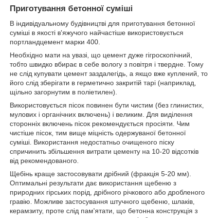
Приготування бетонної суміші
В індивідуальному будівництві для приготування бетонної
суміші в якості в'яжучого найчастіше використовується
портландцемент марки 400.
Необхідно мати на увазі, що цемент дуже гігроскопічний,
тобто швидко вбирає в себе вологу з повітря і твердне. Тому
не слід купувати цемент заздалегідь, а якщо вже куплений, то
його слід зберігати в герметично закритій тарі (наприклад,
щільно загорнутим в поліетилен).
Використовується пісок повинен бути чистим (без глинистих,
мулових і органічних включень) і великим. Для виділення
сторонніх включень пісок рекомендується просіяти. Чим
чистіше пісок, тим вище міцність одержуваної бетонної
суміші. Використання недостатньо очищеного піску
спричинить збільшення витрати цементу на 10-20 відсотків
від рекомендованого.
Щебінь краще застосовувати дрібний (фракція 5-20 мм).
Оптимальні результати дає використання щебеню з
природних гірських порід, дрібного річкового або дробленого
гравію. Можливе застосування штучного щебеню, шлаків,
керамзиту, проте слід пам'ятати, що бетонна конструкція з