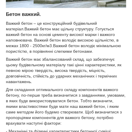
Бетон важкий.
Важкий бетон – це конструкційний будівельний
матеріал.Важкий бетон має щільну структуру. Готується
важкий бетон на основі цементу високої марки і важкого
наповнювача. Важкий бетон володіє високою щільністю, в
межах 1800 - 2500кг/м3.Важкий бетон володіє мінімальною
пористістю, в порівнянні слегкими бетонами.
Важкий бетон має збалансований склад, що забезпечує
цьому будівельному матеріалу такі цінні характеристики, як
певною мірою твердість, висока твердість, міцність,
довговічність, стійкість до ударних механічних і термічних
навантажень.
Для складання оптимального складу компонентів важкого
бетону, по-перше треба визначитися з завданнями, умовами,
в яких буде використовуватися бетон. Тобто визначити,
якими властивостями буде мати наш важкий бетон, і яким
саме методом його будемо створювати. Щоб визначитися з
пропорціями компонентів для важкого бетону, потрібно
врахувати наступні фактори:
- Механічні та фізичні характеристики бетонної суміші;