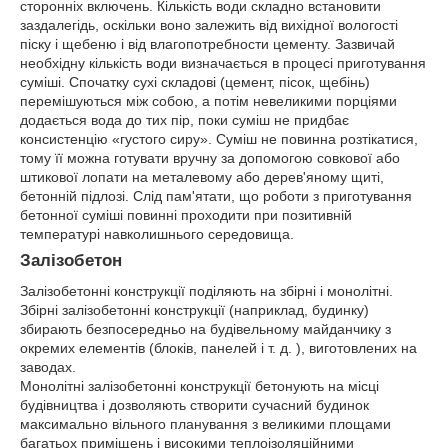
сторонніх включень. Кількість води складно встановити
заздалегідь, оскільки воно залежить від вихідної вологості
піску і щебеню і від влагопотребности цементу. Зазвичай
необхідну кількість води визначається в процесі приготування
суміші. Спочатку сухі складові (цемент, пісок, щебінь)
перемішуються між собою, а потім невеликими порціями
додається вода до тих пір, поки суміш не придбає
консистенцію «густого сиру». Суміш не повинна розтікатися,
тому її можна готувати вручну за допомогою совкової або
штикової лопати на металевому або дерев'яному щиті,
бетонній підлозі. Слід пам'ятати, що роботи з приготування
бетонної суміші повинні проходити при позитивній
температурі навколишнього середовища.
Залізобетон
Залізобетонні конструкції поділяють на збірні і монолітні.
Збірні залізобетонні конструкції (наприклад, будинку)
збирають безпосередньо на будівельному майданчику з
окремих елементів (блоків, панелей і т. д. ), виготовлених на
заводах.
Монолітні залізобетонні конструкції бетонують на місці
будівництва і дозволяють створити сучасний будинок
максимально вільного планування з великими площами
багатьох приміщень і високими теплоізоляційними