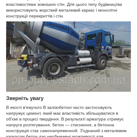
властивостями зовнішніх стін. Для цього типу будівництва
використовують жорсткий металевий каркас і монолітні
конструкції перекриттів і стін.
Зверніть увагу
В якості в'яжучого В залізобетоні часто застосовують
напружує цемент, який має властивість збільшуватися в
об'ємі в процесі твердіння. В результаті арматура отримує
напруга розтягування, бетон — стиснення, а бетонна
конструкція стає самонапряженной. З'єднаний з металевим
каркасом бетон дає необмежені можливості для