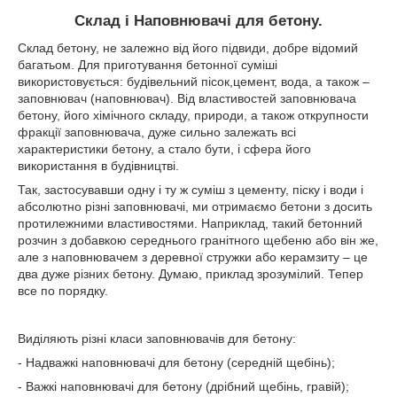
Склад і Наповнювачі для бетону.
Склад бетону, не залежно від його підвиди, добре відомий
багатьом. Для приготування бетонної суміші
використовується: будівельний пісок,цемент, вода, а також –
заповнювач (наповнювач). Від властивостей заповнювача
бетону, його хімічного складу, природи, а також открупности
фракції заповнювача, дуже сильно залежать всі
характеристики бетону, а стало бути, і сфера його
використання в будівництві.
Так, застосувавши одну і ту ж суміш з цементу, піску і води і
абсолютно різні заповнювачі, ми отримаємо бетони з досить
протилежними властивостями. Наприклад, такий бетонний
розчин з добавкою середнього гранітного щебеню або він же,
але з наповнювачем з деревної стружки або керамзиту – це
два дуже різних бетону. Думаю, приклад зрозумілий. Тепер
все по порядку.
Виділяють різні класи заповнювачів для бетону:
- Надважкі наповнювачі для бетону (середній щебінь);
- Важкі наповнювачі для бетону (дрібний щебінь, гравій);