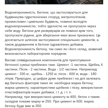
Водонепроникність. Бетони, що застосовуються для
будівництва гідротехнічних споруд, метрополітенів,
промислових і цивільних будівель, повинні володіти
водонепроникністю, тобто здатністю не пропускати через
себе воду. Бетони для резервуарів не повинні крім того,
пропускати рідини, для зберігання яких вони призначені. Це
досягається шляхом застосування спеціальних цементів, а
також додаванням в бетони гідравлічних добавок.
Водонепроникність бетону, так само як і його склад, зазвичай
визначається лабораторним порядком.
Вагове співвідношення компонентів для приготування
бетонної суміші приблизно таке: Цемент -1 частина, Щебінь 4
частини, Пісок - 2 частини, Вода - 1/2 частини. Наприклад:
цемент - 330 кг., щебінь - 1250 кг, пісок - 600 кг, вода - 180
літрів. Природно, ці цифри дуже приблизні і на ділі залежать
від багатьох факторів таких як: необхідна марка бетону,
марка цементу, характеристики щебеню і піску, використання
пластифікаторів інших добавок, і т. д. і т. п.
Наприклад: при використанні цементу м-400, бетон з таким
складом покаже марку м-250. При цемент м-500, марка
бетону буде вже м-350.