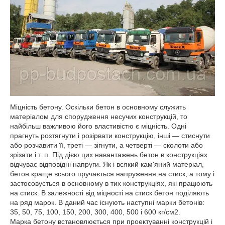
Міцність бетону. Оскільки бетон в основному служить
матеріалом для спорудження несучих конструкцій, то
найбільш важливою його властивістю є міцність. Одні
прагнуть розтягнути і розірвати конструкцію, інші — стиснути
або розчавити її, треті — зігнути, а четверті — сколоти або
зрізати і т. п. Під дією цих навантажень бетон в конструкціях
відчуває відповідні напруги. Як і всякий кам'яний матеріал,
бетон краще всього пручається напруження на стиск, а тому і
застосовується в основному в тих конструкціях, які працюють
на стиск. В залежності від міцності на стиск бетон поділяють
на ряд марок. В даний час існують наступні марки бетонів:
35, 50, 75, 100, 150, 200, 300, 400, 500 і 600 кг/см2.
Марка бетону встановлюється при проектуванні конструкцій і