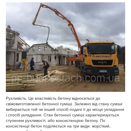
Рухливість. Це властивість бетону відноситься до
свіжовиготовленої бетонної суміші. Залежно від стану суміші
вибирається той чи інший спосіб подачі її до місця укладання
і спосіб укладання. Стан бетонної суміші характеризується
ступенем рухливості, або консистенцією бетону. По
консистенції бетон поділяється на три види: жорсткий,