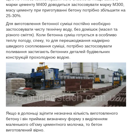
марки цементу М400 доводиться застосовувати марку М300,
масу цементу при приготуванні бетону потрібно збільшити на
25-30%.
Для виготовлення бетонної суміші постійно необхідно
застосовувати чисту технічну воду, без домішок (масел та
різного сміття). Коли бетонна суміш готується в особливо
теплу погоду, спеку, то для перешкоджання надмірно
швидкого схоплювання суміші, потрібно застосовувати
поливання застигають бетонних деталей будівельних
конструкцій прохолодною водою.
Якщо в долоньці зціпити незначна кількість виготовленого
бетону і він приймає визначену форму з виділенням
маленького об'єму цементного молочка, то бетон
виготовлений вірно.