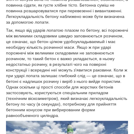
повинна сідати, як густе хлібне тісто. Бетонна суміш не
повинна розшаровуватися при перевезенні і вивантаженні.
Легкоукладальність бетону наближено може бути визначена
за допомогою лопати.
Так, якщо від ударів лопатою плазом по бетону, всі порожнечі
між великими складовими швидко заповнюються розчином,
це означає, що бетон цілком удобоукладываемый і має
необхідну кількість розчинної маси. Якщо ж при ударі
порожнечі між великими складовими не заповнюються
розчином, то такий бетон є важко укладається, в ньому
недостатньо розчину, в результаті чого на поверхні
конструкції і всередині неї можуть з'явитися раковини. Коли ж
при ударі лопата залишає глибокий слід — це означає, що в
бетоні є надлишок розчину і виріб з нього вийде пористим.
Однак оскільки ці прості способи для жорстких бетонів
застосовують, користуються спеціальним приладом
(технічним віскозиметром), який визначає легкоукладальність
бетону по часу (в секундах), потребному для прийняття
бетонним конусом при вибрировании форми
равнообъемного циліндра.