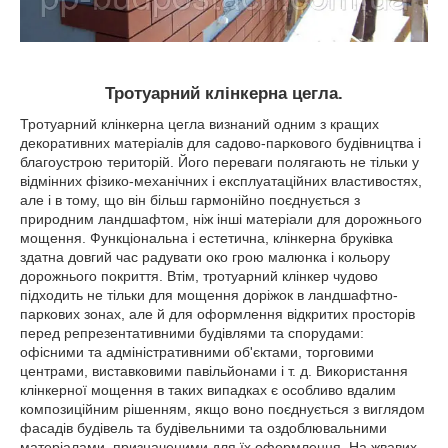
Тротуарний клінкерна цегла.
Тротуарний клінкерна цегла визнаний одним з кращих
декоративних матеріалів для садово-паркового будівництва і
благоустрою територій. Його переваги полягають не тільки у
відмінних фізико-механічних і експлуатаційних властивостях,
але і в тому, що він більш гармонійно поєднується з
природним ландшафтом, ніж інші матеріали для дорожнього
мощення. Функціональна і естетична, клінкерна бруківка
здатна довгий час радувати око грою малюнка і кольору
дорожнього покриття. Втім, тротуарний клінкер чудово
підходить не тільки для мощення доріжок в ландшафтно-
паркових зонах, але й для оформлення відкритих просторів
перед репрезентативними будівлями та спорудами:
офісними та адміністративними об'єктами, торговими
центрами, виставковими павільйонами і т. д. Використання
клінкерної мощення в таких випадках є особливо вдалим
композиційним рішенням, якщо воно поєднується з виглядом
фасадів будівель та будівельними та оздоблювальними
матеріалами, призначеними для їх оформлення. На жвавих