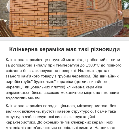
Клінкерна кераміка має такі різновиди
Клінкерна кераміка-це штучний матеріал, зроблений з глини
за допомогою випалу при температурі до 1300°С до повного
спікання без заскловування поверхні. Належать до так
званого кам'яного товару з грубим черепком. Від звичайних
виробів грубої будівельної кераміки (цегли звичайного,
черепиці, лицювальних плиток) клінкерна кераміка
відрізняється більш високою механічною міцністю і меншим
водопоглинанням.
Клінкерна кераміка володіє щільною, мікрозернистою, без
великих включень, пустот і каверн структурою. І саме така
структура забезпечує такі високі експлуатаційні
характеристики. До окремих типів клінкерних керамічних
матеріалів пред'являються спеціальні вимоги. Наприклад,