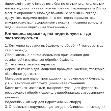
гідротехнічному клінкеру потрібна не стільки міцність, скільки
низьке водопоглинання, яке не повинно перевищувати 2% по
масі. У обробних різновидів важливіше зовнішній вигляд і
відсутність видимих дефектів, а клінкерна кераміка, яка
використовується в дорожньому покритті, повинна володіти
підвищеними міцнісними показниками.
Клінкерна кераміка, які види існують і де
застосовуються
1: Клінкерна кераміка як будівельно-обробний матеріал має
такі різновиди:
Облицювальна плитка загального призначення для
зовнішньої і внутрішньої обробки будівель.
2: Технічна клінкерна кераміка:
Дорожній клінкер для мощення проїжджої частини, тротуарів,
пішохідних доріжок.
Матеріали для підлог громадських та промислових будівель,
у т. ч. з високим експлуатаційним навантаженням.
Кислототривкі матеріали, використовувані для футеровки
резервуарів і обробки сховищ у виробництвах з агресивними
умовами.
Водостійкий клінкер для гідротехнічних споруд.
3: Спеціальні екструдовані деталі для облицювання складних