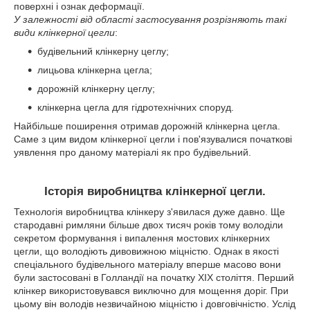
поверхні і ознак деформації.
У залежності від області застосування розрізняють такі
види клінкерної цегли
:
будівельний клінкерну цеглу;
лицьова клінкерна цегла;
дорожній клінкерну цеглу;
клінкерна цегла для гідротехнічних споруд.
Найбільше поширення отримав дорожній клінкерна цегла.
Саме з цим видом клінкерної цегли і пов'язувалися початкові
уявлення про даному матеріалі як про будівельний.
Історія виробництва клінкерної цегли.
Технологія виробництва клінкеру з'явилася дуже давно. Ще
стародавні римляни більше двох тисяч років тому володіли
секретом формування і випалення мостових клінкерних
цегли, що володіють дивовижною міцністю. Однак в якості
спеціального будівельного матеріалу вперше масово вони
були застосовані в Голландії на початку XIX століття. Перший
клінкер використовувався виключно для мощення доріг. При
цьому він володів незвичайною міцністю і довговічністю. Услід