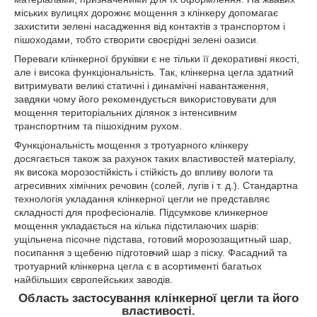
міських вулицях дорожнє мощення з клінкеру допомагає
захистити зелені насадження від контактів з транспортом і
пішоходами, тобто створити своєрідні зелені оазиси.
Переваги клінкерної бруківки є не тільки її декоративні якості,
але і висока функціональність. Так, клінкерна цегла здатний
витримувати великі статичні і динамічні навантаження,
завдяки чому його рекомендується використовувати для
мощення територіальних ділянок з інтенсивним
транспортним та пішохідним рухом.
Функціональність мощення з тротуарного клінкеру
досягається також за рахунок таких властивостей матеріалу,
як висока морозостійкість і стійкість до впливу вологи та
агресивних хімічних речовин (солей, лугів і т. д.). Стандартна
технологія укладання клінкерної цегли не представляє
складності для професіоналів. Підсумкове клинкерное
мощення укладається на кілька підстилаючих шарів:
ущільнена пісочне підстава, готовий морозозащитный шар,
посипання з щебеню підготовчий шар з піску. Фасадний та
тротуарний клінкерна цегла є в асортименті багатьох
найбільших європейських заводів.
Область застосування клінкерної цегли та його
властивості.