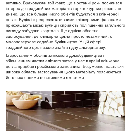
активно. Враховуючи той факт, що в останні роки посилився
інтерес до традиційних матеріалів і архітектурних рішень, не
дивно, що все більше число об'єктів будується з клінкерної
цегли. Будівлі з репрезентативними клінкерними фасадами
прикрашають міські вулиці і сприяють поліпшенню загального
вигляду забудови кварталів. Ще однією областю
застосування, де клінкерна цегла просто незамінний, є
малоповерхове садибне будівництво. У цій сфері
традиційного цеглі важко знайти гідну альтернативу.
Із зростанням обсягів заміського домобудівництва і
збільшенням частки елітного житла у нас в країні клінкерна
цегла придбав і російського замовника. Безумовно, настільки
широка область застосування цього матеріалу пояснюється
його численними позитивними якостями.