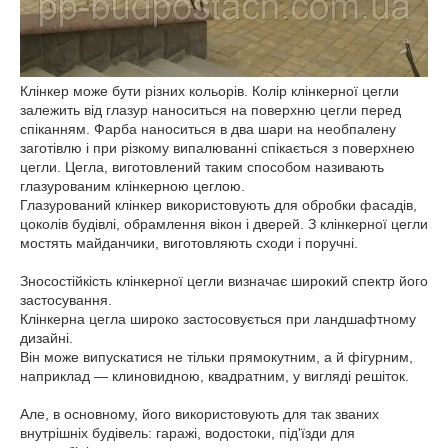
Клінкер може бути різних кольорів. Колір клінкерної цегли
залежить від глазур наноситься на поверхню цегли перед
спіканням. Фарба наноситься в два шари на необпалену
заготівлю і при різкому випалюванні спікається з поверхнею
цегли. Цегла, виготовлений таким способом називають
глазурованим клінкерною цеглою.
Глазурований клінкер використовують для обробки фасадів,
цоколів будівлі, обрамлення вікон і дверей. З клінкерної цегли
мостять майданчики, виготовляють сходи і поручні.
Зносостійкість клінкерної цегли визначає широкий спектр його
застосування.
Клінкерна цегла широко застосовується при ландшафтному
дизайні.
Він може випускатися не тільки прямокутним, а й фігурним,
наприклад — клиновидною, квадратним, у вигляді решіток.
Але, в основному, його використовують для так званих
внутрішніх будівель: гаражі, водостоки, під'їзди для