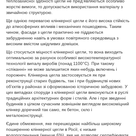
теплозахисної здібності цегли не пред'являються особливо
жорсткі вимоги, то допускається використання матеріалу з
звичайною структурою.
Ще однією перевагою клінкерної цегли є його висока стійкість
до атмосферних впливів і механічних пошкоджень. Таким
чином, фасади з цегли практично не піддаються
забрудненню навіть в умовах повітряного середовища з
високим вмістом шкідливих домішок.
Що стосується міцності клінкерної цегли, то вона виходить
оптимальною за рахунок особливої високотемпературної
технології випалу виробів (понад 1100°С). При такому
«спіканні» не може залишитися яких-небудь включень і
порожнеч. Клінкерна цегла застосовується як при
реконструкції старих будівель, так і при будівництві нових
об'єктів у районах зі сформованою історичною забудовою. У
цих випадках споруди з клінкерної цегли виконуються в руслі
традиційних архітектурних форм і стилів. Але і при зведенні
будинків з цілком сучасним зовнішнім виглядом високоміцний
клінкер доречний так само, як бетон, скло і
металоконструкції.
Єдине обмеження, яке перешкоджає найбільш широкому
поширенню клінкерної цегли в Росії, є низьке
водопоглинання (менше 6%), яке не дозволяє сертифікувати