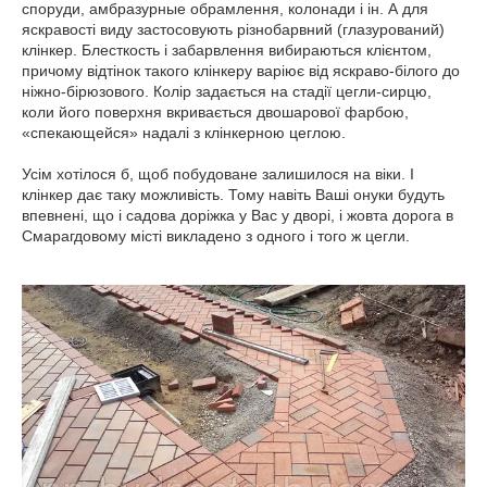
споруди, амбразурные обрамлення, колонади і ін. А для
яскравості виду застосовують різнобарвний (глазурований)
клінкер. Блесткость і забарвлення вибираються клієнтом,
причому відтінок такого клінкеру варіює від яскраво-білого до
ніжно-бірюзового. Колір задається на стадії цегли-сирцю,
коли його поверхня вкривається двошарової фарбою,
«спекающейся» надалі з клінкерною цеглою.
Усім хотілося б, щоб побудоване залишилося на віки. І
клінкер дає таку можливість. Тому навіть Ваші онуки будуть
впевнені, що і садова доріжка у Вас у дворі, і жовта дорога в
Смарагдовому місті викладено з одного і того ж цегли.