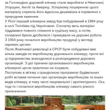
за Голландією дорожній клінкер стали виробляти в Німеччині,
Угорщині, Англії та Америці. Успішному поширенню цього
матеріалу сприяла його відносна дешевизна в порівнянні з
природним каменем.
У Росії перший клінкерна завод був побудований в 1884 році
в селі Топчіївка під Черніговом. Спочатку весь матеріал
піддавався повного спікання в суцільну масу, а потім,
сплавлені брили дробилися і прямували на дорожні роботи.
З 1904 року почалося виробництво продукції у вигляді
окремих цеглин.
Після Жовтневої революції в СРСР були побудовані вже
кілька заводів по виробництву дорожнього клінкеру; проте всі
ці підприємства знаходилися в розпорядженні дорожніх
організацій. З цієї причини організованого виробництва
клінкерної цегли практично не існувало.
Поступово в зв'язку з грандіозною програмою будівельних
робіт вставав питання про організацію виробництва та інших
видів клінкеру, в тому числі лицювальної і архітектурного. Ось
тоді-то і почалося виробництво клінкеру самого різного
призначення.