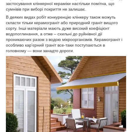
застосування клінкерної кераміки настільки помітна, що
сумнівів при виборі покриття не залишає.
В деяких видах робіт конкуренцію клінкеру також можуть
скласти тільки керамограніт або природний граніт вищого
сорту. Інші матеріали мають дуже високий коефіцієнт
водопоглинання, а отже – схильні до руйнівної дії
проникаючих разом з водою мікроорганізмів. Керамограніт і
особливо кар'єрний граніт все-таки поступаються в
головному — вони занадто дороги.