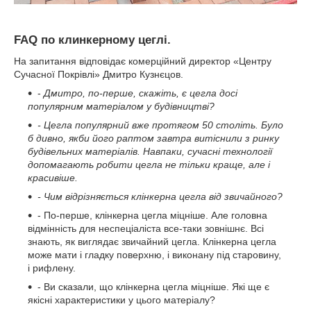
FAQ по клинкерному цеглі.
На запитання відповідає комерційний директор «Центру
Сучасної Покрівлі» Дмитро Кузнєцов.
-
Дмитро, по-перше, скажіть, є цегла досі
популярним матеріалом у будівництві?
- Цегла популярний вже протягом 50 століть. Було
б дивно, якби його раптом завтра витіснили з ринку
будівельних матеріалів. Навпаки, сучасні технології
допомагають робити цегла не тільки краще, але і
красивіше.
- Чим відрізняється клінкерна цегла від звичайного?
- По-перше, клінкерна цегла міцніше. Але головна
відмінність для неспеціаліста все-таки зовнішнє. Всі
знають, як виглядає звичайний цегла. Клінкерна цегла
може мати і гладку поверхню, і виконану під старовину,
і рифлену.
- Ви сказали, що клінкерна цегла міцніше. Які ще є
якісні характеристики у цього матеріалу?