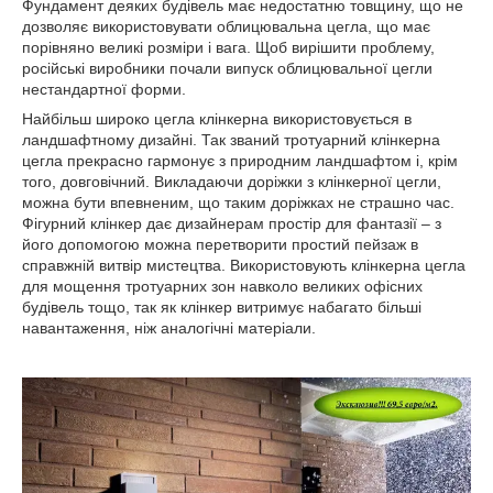
Фундамент деяких будівель має недостатню товщину, що не
дозволяє використовувати облицювальна цегла, що має
порівняно великі розміри і вага. Щоб вирішити проблему,
російські виробники почали випуск облицювальної цегли
нестандартної форми.
Найбільш широко цегла клінкерна використовується в
ландшафтному дизайні. Так званий тротуарний клінкерна
цегла прекрасно гармонує з природним ландшафтом і, крім
того, довговічний. Викладаючи доріжки з клінкерної цегли,
можна бути впевненим, що таким доріжках не страшно час.
Фігурний клінкер дає дизайнерам простір для фантазії – з
його допомогою можна перетворити простий пейзаж в
справжній витвір мистецтва. Використовують клінкерна цегла
для мощення тротуарних зон навколо великих офісних
будівель тощо, так як клінкер витримує набагато більші
навантаження, ніж аналогічні матеріали.