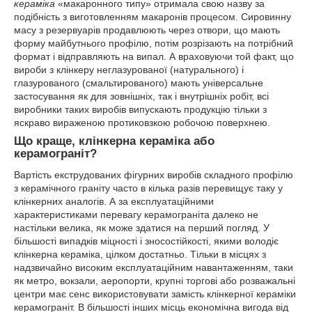
кераміка
«макаронного типу» отримала свою назву за
подібність з виготовленням макаронів процесом. Сировинну
масу з резервуарів продавлюють через отвори, що мають
форму майбутнього профілю, потім розрізають на потрібний
формат і відправляють на випал. А враховуючи той факт, що
вироби з клінкеру неглазурованої (натурального) і
глазурованого (смальтированого) мають універсальне
застосування як для зовнішніх, так і внутрішніх робіт, всі
виробники таких виробів випускають продукцію тільки з
яскраво вираженою протиковзкою робочою поверхнею.
Що краще, клінкерна кераміка або
керамограніт?
Вартість екструдованих фігурних виробів складного профілю
з керамічного граніту часто в кілька разів перевищує таку у
клінкерних аналогів. А за експлуатаційними
характеристиками перевагу керамограніта далеко не
настільки велика, як може здатися на перший погляд. У
більшості випадків міцності і зносостійкості, якими володіє
клінкерна кераміка, цілком достатньо. Тільки в місцях з
надзвичайно високим експлуатаційним навантаженням, таки
як метро, вокзали, аеропорти, крупні торгові або розважальні
центри має сенс використовувати замість клінкерної кераміки
керамограніт. В більшості інших місць економічна вигода від