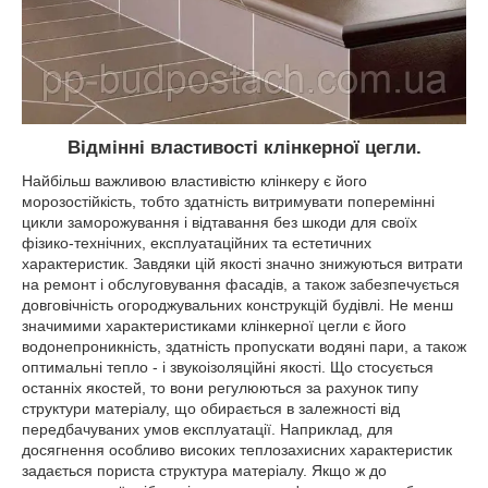
Відмінні властивості клінкерної цегли.
Найбільш важливою властивістю клінкеру є його
морозостійкість, тобто здатність витримувати поперемінні
цикли заморожування і відтавання без шкоди для своїх
фізико-технічних, експлуатаційних та естетичних
характеристик. Завдяки цій якості значно знижуються витрати
на ремонт і обслуговування фасадів, а також забезпечується
довговічність огороджувальних конструкцій будівлі. Не менш
значимими характеристиками клінкерної цегли є його
водонепроникність, здатність пропускати водяні пари, а також
оптимальні тепло - і звукоізоляційні якості. Що стосується
останніх якостей, то вони регулюються за рахунок типу
структури матеріалу, що обирається в залежності від
передбачуваних умов експлуатації. Наприклад, для
досягнення особливо високих теплозахисних характеристик
задається пориста структура матеріалу. Якщо ж до