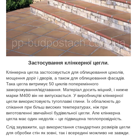
Застосування клінкерної цегли.
Клінкерна цегла застосовується для облицювання цоколів,
мощення доріг і дворів, а також для облицювання фасадів.
Така цегла витримує 50 циклів поперемінного
заморожування/відтавання. Матеріал досить міцний, і нижче
марки М400 він не випускається. У виробництві клінкерної
цегли використовують тугоплавкі глини. Їх обпалюють до
спікання при більш високих температурах, ніж при
виготовленні звичайної будівельної цегли. Але клінкерна
цегла має один недолік – це підвищена теплопровідність.
Слід зауважити, що використання стандартних розмірів цегли
для обробки стін як зовні, так і всередині можливо не завжди.