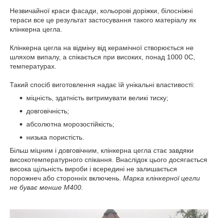
Незвичайної краси фасади, кольорові доріжки, білосніжні
тераси все це результат застосування такого матеріалу як
клінкерна цегла.
Клінкерна цегла на відміну від керамічної створюється не
шляхом випалу, а спікається при високих, понад 1000 0С,
температурах.
Такий спосіб виготовлення надає їй унікальні властивості:
міцність, здатність витримувати великі тиску;
довговічність;
абсолютна морозостійкість;
низька пористість.
Більш міцним і довговічним, клінкерна цегла стає завдяки
високотемпературного спікання. Внаслідок цього досягається
висока щільність вироби і всередині не залишається
порожнеч або сторонніх включень.
Марка клінкерної цегли
не буває менше М400.