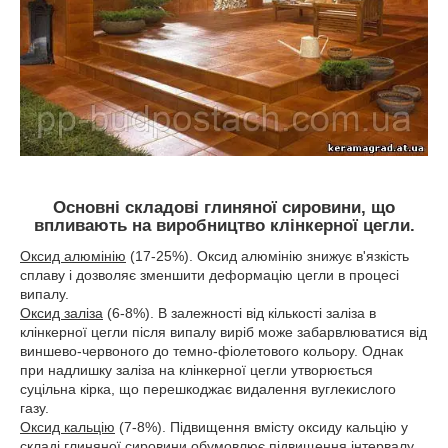
Основні складові глиняної сировини, що
впливають на виробництво клінкерної цегли.
Оксид алюмінію
(17-25%). Оксид алюмінію знижує в'язкість
сплаву і дозволяє зменшити деформацію цегли в процесі
випалу.
Оксид заліза
(6-8%). В залежності від кількості заліза в
клінкерної цегли після випалу виріб може забарвлюватися від
виншево-червоного до темно-фіолетового кольору. Однак
при надлишку заліза на клінкерної цегли утворюється
суцільна кірка, що перешкоджає видалення вуглекислого
газу.
Оксид кальцію
(7-8%). Підвищення вмісту оксиду кальцію у
складі глиняної сировини обумовлює підвищення інтервалу