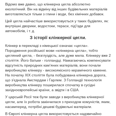
Відомо вже давно, що клінкерна цегла абсолютно
екологічний. Він на відміну від інших будівельних матеріалів
виготовляється тільки з глини і води, без хімічних добавок.
Цей цегла найчастіше використовується у таких будівлях, як:
внутрішні дворики, водостоки, тераси, під'їзди для
автомобілів, і т. д.
З історії клінкерної цегли.
Клінкер в перекладі з німецької означає «цегла».
Породження російської мови «клінкерна цегла», тобто
цегляний цегла, - безглуздість, але дуже мила. Клінкеру вже 2
століття. Його батьки - голландці. Намагаючись компенсувати
відсутність природних кам'яних матеріалів, вони почали
виробництво клінкеру - високоякісного керамічного каменю.
На початку XIX століття була побудована клінкерна дорога,
що з'єднала Амстердам і Гарлем. З Голландії технологія
виробництва клінкеру поширилася спочатку в сусідні
західноєвропейські країни, а звідти і в США.
У царській Росії теж були заводи з виробництва клінкерної
цегли, але їх робота закінчилася з приходом комуністів, яким,
насамперед, потрібні дешеві будівельні матеріали.
В Європі клінкерна цегла використовується надзвичайно