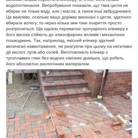
водопоглинання. Випробування показали, що така цегла не
вбирає не тільки воду, але і масла, а також інші забруднювачі.
Це важливо, оскільки якщо доріжки виконані з цегли, здатного
вбирати вологу, то через кілька зим таке покриття просто
розтріснеться. Ще однією перевагою тротуарного клінкеру є
його висока стійкість до атмосферних впливів і механічних
пошкоджень. Так, наприклад, якісний клінкер здатний
величезні навантаження, не реагуючи при цьому на негативні
дії кислот, лугів або солей. Виготовляють клінкер з
тугоплавких глин без жодних хімічних домішок, що робить
його абсолютно екологічним матеріалом.