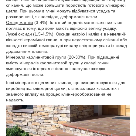
спікання, що може збільшити пористість готового клінкерної
цегли. При цьому в глині можуть відбуватися усадка та
розширення і, як наслідок, деформація цегли.
Оксид магнію
(3-4%). Істотний недолік магнезіальних глин
полягає в тому, що вони мають відносно велику усадку.
Лужні оксиди
(1,5-4,5%). Оксиди натрію і калію є в невеликій
кількості керамічної глини, а при недостатньому спіканні або
занадто високій температурі випалу слід коригувати їх склад
додаванням плавнів.
Мінерали каолинитовой групи
(20-30%). При підвищенні
вмісту мінералів каолинитовой групи у складі глини
зменшується інтервал спікання і наступає швидка
деформація цегли.
Інші мінерали в цегляних глинах, що використовуються для
виробництва клінкерної цегли, є в невеликих кількостях і
значного впливу на процес клинкерообразования не
надають.