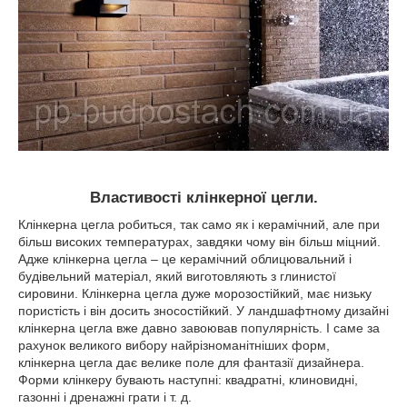
Властивості клінкерної цегли.
Клінкерна цегла робиться, так само як і керамічний, але при
більш високих температурах, завдяки чому він більш міцний.
Адже клінкерна цегла – це керамічний облицювальний і
будівельний матеріал, який виготовляють з глинистої
сировини. Клінкерна цегла дуже морозостійкий, має низьку
пористість і він досить зносостійкий. У ландшафтному дизайні
клінкерна цегла вже давно завоював популярність. І саме за
рахунок великого вибору найрізноманітніших форм,
клінкерна цегла дає велике поле для фантазії дизайнера.
Форми клінкеру бувають наступні: квадратні, клиновидні,
газонні і дренажні грати і т. д.