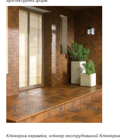
архітектурних форм.
Клінкерна кераміка, клінкер екструдований Клінкерна