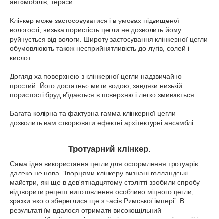
автомобілів, тераси.
Клінкер може застосовуватися і в умовах підвищеної
вологості, низька пористість цегли не дозволить йому
руйнується від вологи. Широту застосування клінкерної цегли
обумовлюють також несприйнятливість до лугів, солей і
кислот.
Догляд ха поверхнею з клінкерної цегли надзвичайно
простий. Його достатньо мити водою, завдяки низькій
пористості бруд в'їдається в поверхню і легко змивається.
Багата колірна та фактурна гамма клінкерної цегли
дозволить вам створювати ефектні архітектурні ансамблі.
Тротуарний клінкер.
Сама ідея використання цегли для оформлення тротуарів
далеко не нова. Творцями клінкеру визнані голландські
майстри, які ще в дев'ятнадцятому столітті зробили спробу
відтворити рецепт виготовлення особливо міцного цегли,
зразки якого збереглися ще з часів Римської імперії. В
результаті їм вдалося отримати високощільний