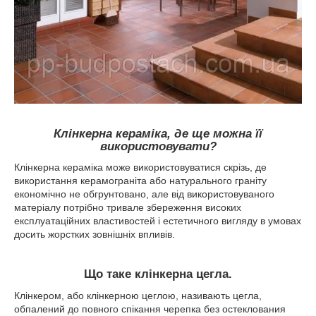
Клінкерна кераміка, де ще можна її
використовувати?
Клінкерна кераміка може використовуватися скрізь, де
використання керамограніта або натурального граніту
економічно не обгрунтовано, але від використовуваного
матеріалу потрібно тривале збереження високих
експлуатаційних властивостей і естетичного вигляду в умовах
досить жорстких зовнішніх впливів.
Що таке клінкерна цегла.
Клінкером, або клінкерною цеглою, називають цегла,
обпалений до повного спікання черепка без остеклования