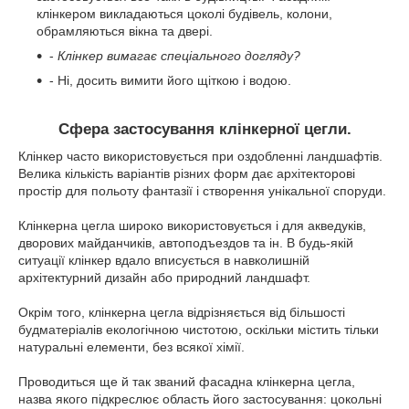
клінкером викладаються цоколі будівель, колони,
обрамляються вікна та двері.
-
Клінкер вимагає спеціального догляду?
- Ні, досить вимити його щіткою і водою.
Сфера застосування клінкерної цегли.
Клінкер часто використовується при оздобленні ландшафтів.
Велика кількість варіантів різних форм дає архітекторові
простір для польоту фантазії і створення унікальної споруди.
Клінкерна цегла широко використовується і для акведуків,
дворових майданчиків, автоподъездов та ін. В будь-якій
ситуації клінкер вдало вписується в навколишній
архітектурний дизайн або природний ландшафт.
Окрім того, клінкерна цегла відрізняється від більшості
будматеріалів екологічною чистотою, оскільки містить тільки
натуральні елементи, без всякої хімії.
Проводиться ще й так званий фасадна клінкерна цегла,
назва якого підкреслює область його застосування: цокольні