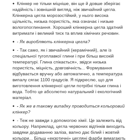
Клінкер не тільки міцніше, він ще й довше зберігає
надійність і зовнішній вигляд, ніж звичайний цегла.
Клінкерна цегла морозостійкий, у нього висока
щільність, низька пористість, яка означає і низьке
вологопоглинання. Хороший клінкерна цегла здатний
витримати і великий тиск та вплив хімічних речовин.
-
Як виробляють клінкерна цегла?
- Так само, як і звичайний (керамічний), але із
спеціальної тугоплавкої глини і при більш високій
температурі. Глина спікається», звідси низька
пористість, міцність, довговічність... Формування
відбувається вручну або автоматично, а температура
випалу сягає 1100 градусів. Я підкреслю, що для
виготовлення клінкерної цегли потрібні тільки глина і
вода. Тобто це абсолютно натуральний і екологічний
матеріал.
-
Як же в такому випадку проводиться кольоровий
клінкер?
- Теж не завжди з допомогою хімії. Це залежить від
кольору. Наприклад, цегла червоних відтінків виходить
завдяки додаванню заліза, вапно дає білий і жовтий
кольори... Більш «екзотичні» цегляні фарби вимагають