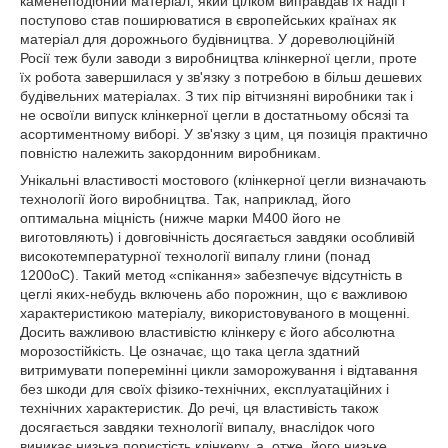
каменеподібний матеріал, який цілком виправдав їх надії і
поступово став поширюватися в європейських країнах як
матеріал для дорожнього будівництва. У дореволюційній
Росії теж були заводи з виробництва клінкерної цегли, проте
їх робота завершилася у зв'язку з потребою в більш дешевих
будівельних матеріалах. З тих пір вітчизняні виробники так і
не освоїли випуск клінкерної цегли в достатньому обсязі та
асортиментному виборі. У зв'язку з цим, ця позиція практично
повністю належить закордонним виробникам.
Унікальні властивості мостового (клінкерної цегли визначають
технології його виробництва. Так, наприклад, його
оптимальна міцність (нижче марки М400 його не
виготовляють) і довговічність досягається завдяки особливій
високотемпературної технології випалу глини (понад
1200оС). Такий метод «спікання» забезпечує відсутність в
цеглі яких-небудь включень або порожнин, що є важливою
характеристикою матеріалу, використовуваного в мощенні.
Досить важливою властивістю клінкеру є його абсолютна
морозостійкість. Це означає, що така цегла здатний
витримувати поперемінні цикли заморожування і відтавання
без шкоди для своїх фізико-технічних, експлуатаційних і
технічних характеристик. До речі, ця властивість також
досягається завдяки технології випалу, внаслідок чого
виникає низька пористість клінкеру, а, отже, його низьке