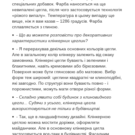
спеціальних добавок. Фарба наноситься на ще
невипалені цегла, після чого застосовується технологія
«різкого випалу». Температура в цьому випадку ще
вище, ніж я вам казав – 1286 градусів. Фарба
сплавляється з глиною.
-
Що ви можете розповісти про декоративних
характеристики клінкерних цеглин?
- Я перерахував декілька основних кольорів цегли.
Але в загальному колір клінкеру залежить від смаку
замовника. Клінкерні цегли бувають і зеленими і
блакитними, навіть кремовими або бірюзовими.
Поверхня може бути глянсовою або матовою. Вибір
форм теж широкий: цеглини квадратні чи клиноподібні,
які завгодно. По структурі вони бувають повно - і
порожнистими, можуть мати отвори різної форми.
-
Складно уявити собі будинок з клиновидного
цегли... Судячи з усього, клінкерна цегла
використовується не тільки в будівництві.
- Так, ще в ландшафтному дизайні. Клінкерною
цеглою можна мостити доріжки, оформляти
майданчики. Але в основному клінкерна цегла
застосовується все-таки в будівництві. Фасадним