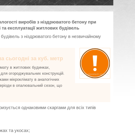
ологості виробів з ніздрюватого бетону при
і та експлуатації житлових будівель
 будівель з ніздрюватого бетону в незвичайному
а сьогодні за куб. метр
імату в житлових будинках,
 для огороджувальних конструкцій.
ками мікроклімату в аналогічних
еріоди в опалювальний сезон, що
еризується однаковими скаргами для всіх типів
оках та укосах;