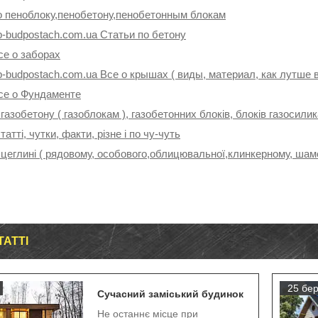
о пеноблоку,пенобетону,пенобетонным блокам
p-budpostach.com.ua Статьи по бетону
се о заборах
p-budpostach.com.ua Все о крышах ( виды, материал, как лутше 
се о Фундаменте
 газобетону ( газоблокам ), газобетонних блоків, блоків газосили
татті, чутки, факти, різне і по чу-чуть
 цеглині ( рядовому, особового,облицювальної,клинкерному, шамо
ТАТТІ
25 бер
Сучасний заміський будинок
Не останнє місце при