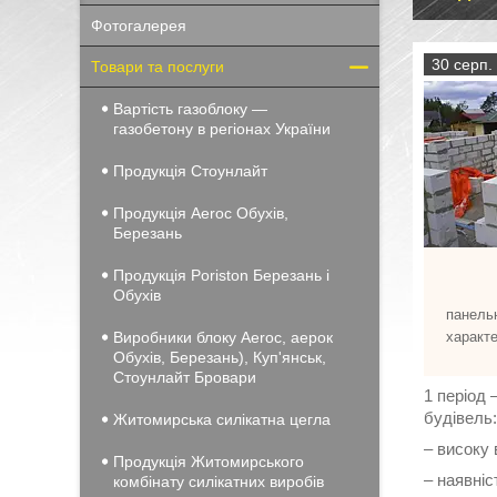
Фотогалерея
30 серп.
Товари та послуги
Вартість газоблоку —
газобетону в регіонах України
Продукція Стоунлайт
Продукція Aeroc Обухів,
Березань
Продукція Poriston Березань і
Обухів
панель
Виробники блоку Aeroc, аерок
характ
Обухів, Березань), Куп'янськ,
Стоунлайт Бровари
1 період 
будівель:
Житомирська силікатна цегла
– високу 
Продукція Житомирського
– наявніс
комбінату силікатних виробів