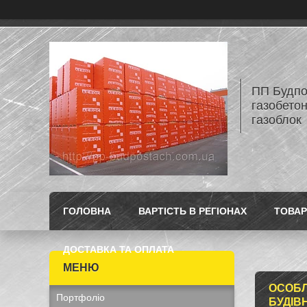
ПП Будпос
газобетон
газоблок
ГОЛОВНА
ВАРТІСТЬ В РЕГІОНАХ
ТОВАР
ДОСТАВКА ТА ОПЛАТА
ОСОБЛ
Портфоліо
БУДІВ