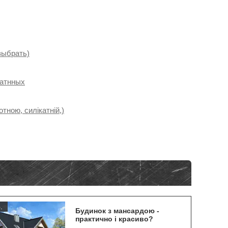
выбрать)
катнных
тною, силікатній,)
.
Будинок з мансардою -
практично і красиво?