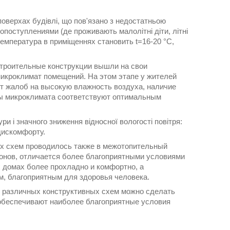
 поверхах будівлі, що пов'язано з недостатньою
поступлениями (де проживають малолітні діти, літні
температура в приміщеннях становить t=16-20 °C,
строительные конструкции вышли на свои
икроклимат помещений. На этом этапе у жителей
ет жалоб на высокую влажность воздуха, наличие
ры микроклимата соответствуют оптимальным
и і значного зниження відносної вологості повітря:
 дискомфорту.
х схем проводилось также в межотопительный
тонов, отличается более благоприятными условиями
х домах более прохладно и комфортно, а
, благоприятным для здоровья человека.
 различных конструктивных схем можно сделать
 обеспечивают наиболее благоприятные условия