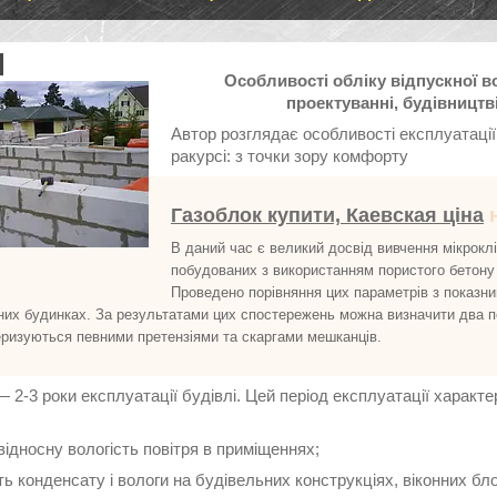
Особливості обліку відпускної в
проектуванні, будівництв
Автор розглядає особливості експлуатації
ракурсі: з точки зору комфорту
Газоблок купити, Каевская ціна
н
В даний час є великий досвід вивчення мікрокл
побудованих з використанням пористого бетону
Проведено порівняння цих параметрів з показни
них будинках. За результатами цих спостережень можна визначити два п
еризуються певними претензіями та скаргами мешканців.
— 2-3 роки експлуатації будівлі. Цей період експлуатації характ
відносну вологість повітря в приміщеннях;
ть конденсату і вологи на будівельних конструкціях, віконних бл