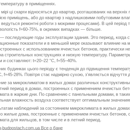
 температуру в приміщеннях.
 мірі ці скарги відносяться до квартир, розташованих на верхніх
ією приміщень, або до квартир з надлишковими побутовими влаго
 ведуться ремонтні роботи з мокрими процесами). В цей період 
вологість f=60-75%, в окремих випадках — більше.
 — последующие годы эксплуатации здания. Это период, когда 
ационные показатели и в меньшей мере оказывают влияние на м
остроенных с использованием ячеистых бетонов, практически н
на строительных конструкциях и низкую температуру. Парамет
м и составляют: t=20–22 °C, f=55–40%.
их будинках цього періоду є тенденція до підвищення температур
C, f=45-28%. Повітря стає надмірно сухою, з'являється відчуття
ие за микроклиматом в жилых домах различных конструктивны
етний период в домах, построенных с применением ячеистых бе
мата в жаркие дни. По сравнению с панельными домами, в таки
льная влажность воздуха соответствует оптимальным значениям
ьтатам наблюдений за состоянием микроклимата в жилых домах
то жилые дома, построенные с применением ячеистых бетонов,
мата для жильцов, в том числе и в летний период.
p-budpostach.com.ua Все о бане