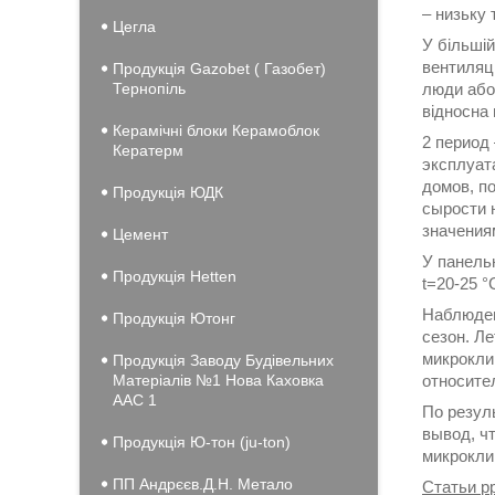
– низьку
Цегла
У більшій
вентиляц
Продукція Gazobet ( Газобет)
Тернопіль
люди або
відносна 
Керамічні блоки Керамоблок
2 период
Кератерм
эксплуат
домов, п
Продукція ЮДК
сырости 
значения
Цемент
У панельн
Продукція Hеtten
t=20-25 °
Наблюден
Продукція Ютонг
сезон. Л
микрокли
Продукція Заводу Будівельних
Матеріалів №1 Нова Каховка
относите
ААС 1
По резул
вывод, ч
Продукція Ю-тон (ju-ton)
микрокли
ПП Андрєєв.Д.Н. Метало
Статьи p