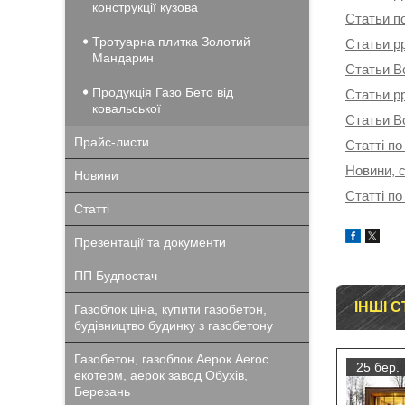
конструкції кузова
Статьи п
Тротуарна плитка Золотий
Статьи p
Мандарин
Статьи В
Продукція Газо Бето від
Статьи p
ковальської
Статьи В
Прайс-листи
Статті по
Новини, с
Новини
Статті по
Статті
Презентації та документи
ПП Будпостач
ІНШІ С
Газоблок ціна, купити газобетон,
будівництво будинку з газобетону
Газобетон, газоблок Аерок Aeroc
25 бер.
екотерм, аерок завод Обухів,
Березань