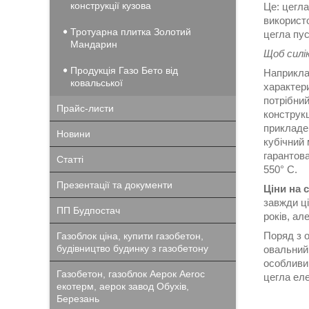
конструкції кузова
Це: цегла
використо
Тротуарна плитка Золотий
цегла пус
Мандарин
Щоб силі
Продукція Газо Бето від
Наприклад
ковальської
характер
потрібни
Прайс-листи
конструкц
прикладе
Новини
кубічний 
гарантов
Статті
550° C.
Презентації та документи
Ціни на 
завжди ці
ПП Будпостач
років, але
Поряд з о
Газоблок ціна, купити газобетон,
будівництво будинку з газобетону
овальний
особливим
Газобетон, газоблок Аерок Aeroc
цегла ел
екотерм, аерок завод Обухів,
Березань