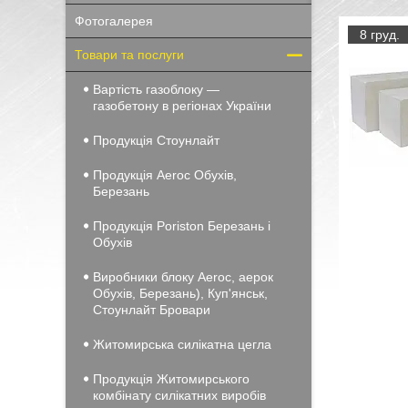
Фотогалерея
8 груд.
Товари та послуги
Вартість газоблоку —
газобетону в регіонах України
Продукція Стоунлайт
Продукція Aeroc Обухів,
Березань
Продукція Poriston Березань і
Обухів
Виробники блоку Aeroc, аерок
Обухів, Березань), Куп'янськ,
Стоунлайт Бровари
Житомирська силікатна цегла
Продукція Житомирського
комбінату силікатних виробів