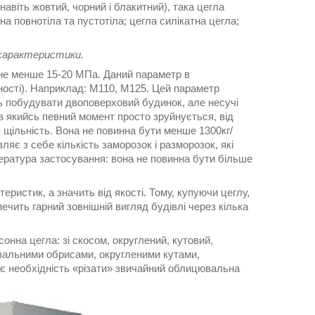
авіть жовтий, чорний і блакитний), така цегла
а повнотіла та пустотіла; цегла силікатна цегла;
 характеристики.
 не менше 15-20 МПа. Даний параметр в
ості). Наприклад: М110, М125. Цей параметр
ь побудувати двоповерховий будинок, але несучі
 в якийсь певний момент просто зруйнується, від
щільність. Вона не повинна бути менше 1300кг/
яє з себе кількість заморозок і разморозок, які
ература застосування: вона не повинна бути більше
еристик, а значить від якості. Тому, купуючи цеглу,
ечить гарний зовнішній вигляд будівлі через кілька
онна цегла: зі скосом, округлений, кутовий,
овальними обрисами, округленими кутами,
дає необхідність «різати» звичайний облицювальна