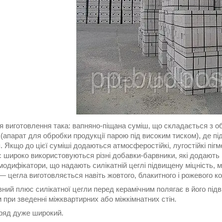
я виготовлення така: вапняно-піщана суміш, що складається з об
(апарат для обробки продукції парою під високим тиском), де пі
. Якщо до цієї суміші додаються атмосферостійкі, лугостійкі піг
 широко використовуються різні добавки-барвники, які додають це
одифікатори, що надають силікатній цеглі підвищену міцність, м
 цегла виготовляється навіть жовтого, блакитного і рожевого ко
ний плюс силікатної цегли перед керамічним полягає в його під
при зведенні міжквартирних або міжкімнатних стін.
ряд дуже широкий.