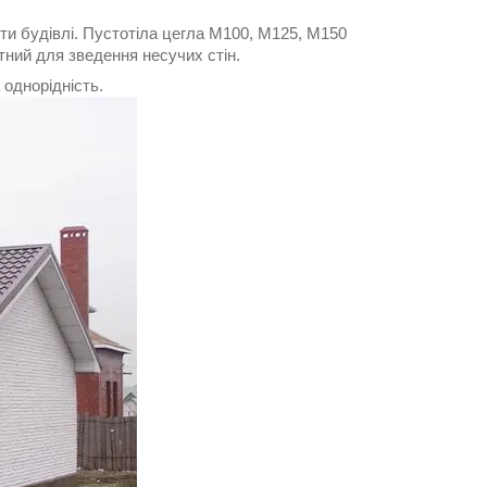
ти будівлі. Пустотіла цегла М100, М125, М150
тний для зведення несучих стін.
 однорідність.