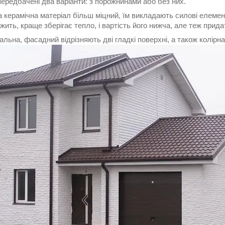
передбачені два варіанти: з порожнинами або без них.
 керамічна матеріал більш міцний, їм викладають силові елемен
ить, краще зберігає тепло, і вартість його нижча, але теж прида
ьна, фасадний відрізняють дві гладкі поверхні, а також колірна