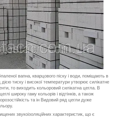
паленої вапна, кварцового піску і води, поміщають в
д дією тиску і високої температури утворює силікатне
менти, то виходить кольоровий силікатна цегла. В
глі широку гаму кольорів і відтінків, а також
орозостійкість та ін Видовий ряд цегли дуже
льору.
вищених звукоізоляційних характеристик, що є