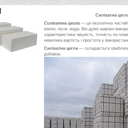
Силікатна цегл
Силікатна цегла
— це екологічно чистий 
вапно, пісок, вода. Він дуже широко викор
характеристики: міцність, точність по гео
невелика вартість і простота у використанн
Силікатна цегла
— складається приблизно
добавок.