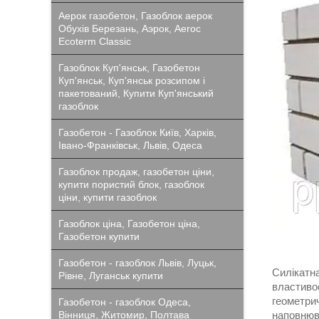
Аерок газобетон, Газоблок аерок
Обухів Березань, Аэрок, Aeroc
Ecoterm Classic
Газоблок Куп'янськ, Газобетон
Куп'янськ, Куп'янськ розсипом і
пакетований, Купити Куп'янський
газоблок
Газобетон - Газоблок Київ, Харків,
Івано-Франківськ, Львів, Одеса
Газоблок продаж, газобетон ціни,
купити пористий блок, газоблок
ціни, купити газоблок
Газоблок ціна, Газобетон ціна,
Газобетон купити
Газобетон - газоблок Львів, Луцьк,
Силікатна
Рівне, Луганськ купити
властивос
геометри
Газобетон - газоблок Одеса,
Вінниця, Житомир, Полтава
наповнюв