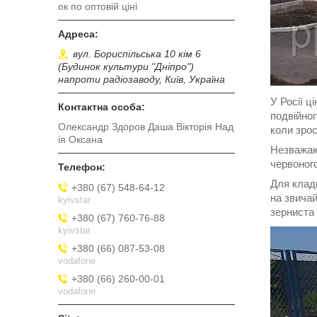
ок по оптовій ціні
вул. Бориспільська 10 кім 6
(Будинок культури "Дніпро")
напроти радіозаводу, Київ, Україна
У Росії ц
подвійног
Олександр Здоров Даша Вікторія Над
коли зрос
ія Оксана
Незважаюч
червоного
Для клад
+380 (67) 548-64-12
на звичай
kyivstar
зерниста 
+380 (67) 760-76-88
kyivstar
+380 (66) 087-53-08
vodafone
+380 (66) 260-00-01
vodafone