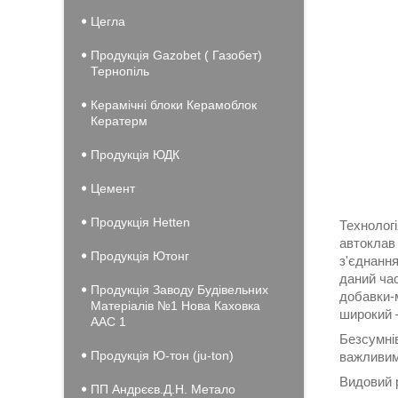
Цегла
Продукція Gazobet ( Газобет)
Тернопіль
Керамічні блоки Керамоблок
Кератерм
Продукція ЮДК
Цемент
Продукція Hеtten
Технологі
автоклав 
Продукція Ютонг
з'єднання
даний час
Продукція Заводу Будівельних
добавки-м
Матеріалів №1 Нова Каховка
широкий —
ААС 1
Безсумнів
Продукція Ю-тон (ju-ton)
важливим 
Видовий 
ПП Андрєєв.Д.Н. Метало