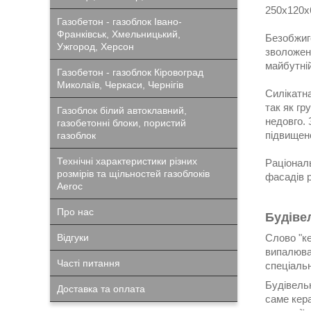
250x120x
Газобетон - газоблок Івано-
Франківськ, Хмельницький,
Безобжиг
Ужгород, Херсон
зволожено
майбутній
Газобетон - газоблок Кіровоград
Миколаїв, Черкаси, Чернігів
Силікатн
так як гр
Газоблок білий автоклавний,
недовго. 
газобетонні блоки, пористий
підвищено
газоблок
Технічні характеристики різних
Раціонал
розмірів та щільностей газоблоків
фасадів р
Aeroc
Про нас
Будіве
Відгуки
Слово "ке
випалюва
Часті питання
спеціальн
Будівельн
Доставка та оплата
саме кера