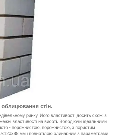
а облицювання стін.
дівельному ринку. Його властивості досить схожі з
жежні властивості на висоті. Володіючи ідеальними
исто - порожнистою, порожнистою, з пористим
0х120х88 мм і повнотілою одинарним з параметрами