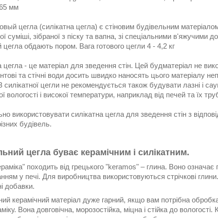
65 мм
овый цегла (силікатна цегла) є стіновим будівельним матеріало
ї суміші, зібраної з піску та вапна, зі спеціальними в'яжучими 
 цегла обдають пором. Вага готового цегли 4 - 4,2 кг
а цегла - це матеріал для зведення стін. Цей будматеріал не в
унтові та стічні води досить швидко наносять цього матеріалу н
З силікатної цегли не рекомендується також будувати лазні і са
ї вологості і високої температури, наприклад від печей та їх тру
ьно використовувати силікатна цегла для зведення стін з відпо
ізних будівель.
льний цегла буває керамічним і силікатним.
раміка" походить від грецького "keramos" – глина. Воно означає
нням у печі. Для виробництва використовуються стрічкові глини
і добавки.
ий керамічний матеріал дуже гарний, якщо вам потрібна обробка
міку. Вона довговічна, морозостійка, міцна і стійка до вологості.