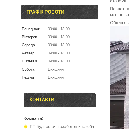
економії 
Повнотіла
ГРАФІК РОБОТИ
менше важ
Облицювал
Понеділок
09:00
18:00
Вівторок
09:00
18:00
Середа
09:00
18:00
Четвер
09:00
18:00
Пʼятниця
09:00
18:00
Субота
Вихідний
Неділя
Вихідний
КОНТАКТИ
ПП Будпостач: газобетон и газобл