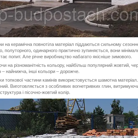
іни на керамічна повнотіла матеріал піддаються сильному сезонн
о, полуторного, одинарного практично зупиняється, вони мінімаль
тає попит. Але річне виробництво набагато якісніше зимового.
и на різноманітність кольору, найбільш популярний жовтий, чер
 – найнижча, інші кольори – дорожче.
ки топкової частини камінів використовується шамотна матеріал
ний. Виготовляється з особливих вогнетривких глин, витримуючи
структура і пісочно-жовтий колір.