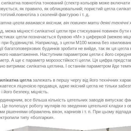
 силікатна повнотіла тонований (спектр кольорів може включати н
вується, як правило, як облицювальний; пористий цегла силікатн
тотілий.повнотіла з сколеній фактурою і т. д.
катна цегла вважався якісним, він повинен мати деякі технічні
, межа міцності силікатної цегли при стискуванні повинен бути
истиках цегли позначається буквою «М» з циферкой (межею міцн
й при будівництві. Наприклад, з цегли М100 можна без хвилюван
ії багатоповерхових будинків зробити не вийде, так як ця цегла
ного навантаження. Наступним параметром цегли є його середня 
метр. А ще є параметр морозостійкості цегли. Ця цифра представл
ано витримає силікатна цеглина. І останнім параметром йде темп
силікатна цегла
залежать в першу чергу від його технічних характ
кавтеся ліцензією продавця, адже якісний цегла не тільки забезп
 і його безпеку, міцність.
рдинарним, все більша кількість цегельних заводів випускає фас
. Це полегшує роботу мулярів по зведенню цегельної кладки з 
и рішеннями обрамлень вікон, карнизів і т. п. При цьому відпа
ектропили типу «болгарки».