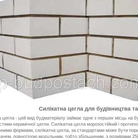
Силікатна цегла для будівництва т
 цегла - цей вид будматеріалу займає одне з перших місць на бу
тями керамічної цегли. Силікатна цегла морозостійкий і протипо
чними формами, силікатна цегла, за стандартами може бути пор
ачем, повнотілою модульним, тобто збільшеним, з розмірами 25