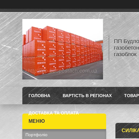
ПП Будпос
газобетон
газоблок
ГОЛОВНА
ВАРТІСТЬ В РЕГІОНАХ
ТОВАР
ДОСТАВКА ТА ОПЛАТА
СИЛІК
Портфоліо