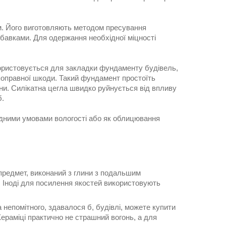
м. Його виготовляють методом пресування
добавками. Для одержання необхідної міцності
икористовується для закладки фундаменту будівель,
епоправної шкоди. Такий фундамент простоїть
уни. Силікатна цегла швидко руйнується від впливу
б.
відними умовами вологості або як облицювання
 предмет, виконаний з глини з подальшим
. Іноді для посилення якостей використовують
 непомітного, здавалося б, будівлі, можете купити
 Кераміці практично не страшний вогонь, а для