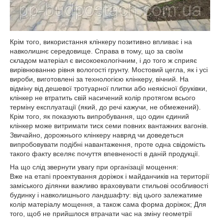
Крім того, використання клінкеру позитивно впливає і на
навколишнє середовище. Справа в тому, що за своїм
складом матеріал є високоекологічним, і до того ж сприяє
вирівнюванню рівня вологості грунту. Мостовий цегла, як і усі
вироби, виготовлені за технологією клінкеру, вічний. На
відміну від дешевої тротуарної плитки або неякісної бруківки,
клінкер не втратить свій насичений колір протягом всього
терміну експлуатації (який, до речі кажучи, не обмежений).
Крім того, як показують випробування, що один єдиний
клінкер може витримати тиск семи повних вантажних вагонів.
Звичайно, дорожнього клінкеру навряд чи доведеться
випробовувати подібні навантаження, проте одна свідомість
такого факту вселяє почуття впевненості в даній продукції.
На що слід звернути увагу при організації мощення:
Вже на етапі проектування доріжок і майданчиків на території
заміського ділянки важливо враховувати стильові особливості
будинку і навколишнього ландшафту: від цього залежатиме
колір матеріалу мощення, а також сама форма доріжок; Для
того, щоб не прийшлося втрачати час на зміну геометрії