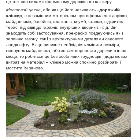
це теж «по силам» формовому дорожнього клінкеру.
Мостовий цегла
, або як ще його називають –
дорожній
клінкер
, є незамінним матеріалом при оформленні доріжок,
майданчиків, басейнів, фонтанів, клумб, ставків, відкритих
терас, під'їздів до гаражів, внутрішніх двориків і т. д. Він
знаходить собі застосування, прекрасно поєднуючись як з
зеленню газону, так і з архітектурними деталями садового
ландшафту. Якщо виникне необхідність змінити розміри,
візерунок майданчика, або зовсім перенести доріжки в інше
місце, то робиться це без особливих труднощів і додаткових
витрат на матеріал – клінкер можна спокійно розбирати і
мостити їм заново.