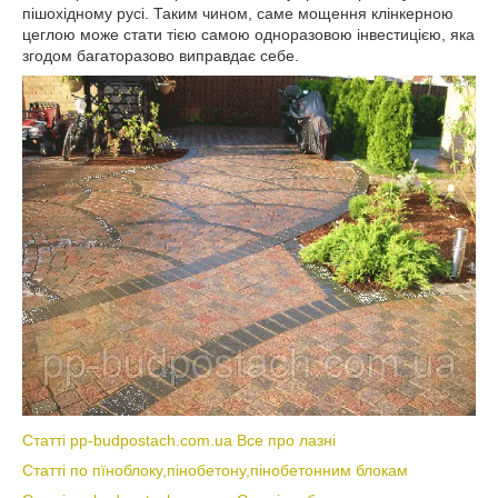
пішохідному русі. Таким чином, саме мощення клінкерною
цеглою може стати тією самою одноразовою інвестицією, яка
згодом багаторазово виправдає себе.
Статті pp-budpostach.com.ua Все про лазні
Статті по пїноблоку,пінобетону,пінобетонним блокам