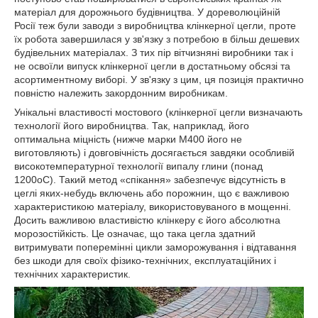
матеріал для дорожнього будівництва. У дореволюційній
Росії теж були заводи з виробництва клінкерної цегли, проте
їх робота завершилася у зв'язку з потребою в більш дешевих
будівельних матеріалах. З тих пір вітчизняні виробники так і
не освоїли випуск клінкерної цегли в достатньому обсязі та
асортиментному виборі. У зв'язку з цим, ця позиція практично
повністю належить закордонним виробникам.
Унікальні властивості мостового (клінкерної цегли визначають
технології його виробництва. Так, наприклад, його
оптимальна міцність (нижче марки М400 його не
виготовляють) і довговічність досягається завдяки особливій
високотемпературної технології випалу глини (понад
1200оС). Такий метод «спікання» забезпечує відсутність в
цеглі яких-небудь включень або порожнин, що є важливою
характеристикою матеріалу, використовуваного в мощенні.
Досить важливою властивістю клінкеру є його абсолютна
морозостійкість. Це означає, що така цегла здатний
витримувати поперемінні цикли заморожування і відтавання
без шкоди для своїх фізико-технічних, експлуатаційних і
технічних характеристик.