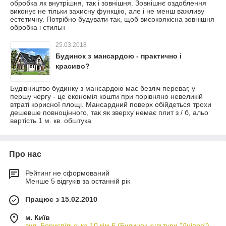
обробка як внутрішня, так і зовнішня. Зовнішнє оздоблення
виконує не тільки захисну функцію, але і не менш важливу
естетичну. Потрібно будувати так, щоб високоякісна зовнішня
обробка і стильн
25.03.2018
Будинок з мансардою - практично і
красиво?
Будівництво будинку з мансардою має безліч переваг, у
першу чергу - це економія кошти при порівняно невеликій
втраті корисної площі. Мансардний поверх обійдеться трохи
дешевше повноцінного, так як зверху немає плит з / б, альо
вартість 1 м. кв. обштука
Про нас
Рейтинг не сформований
Менше 5 відгуків за останній рік
Працює з 15.02.2010
м. Київ
вул. Бориспільська 10 кім 6 (Будинок культури "Дніпро")