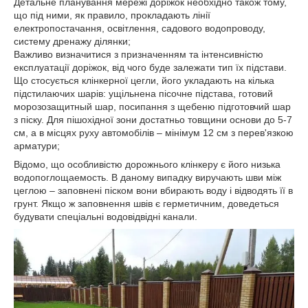
Детальне планування мережі доріжок необхідно також тому,
що під ними, як правило, прокладають лінії
електропостачання, освітлення, садового водопроводу,
систему дренажу ділянки;
Важливо визначитися з призначенням та інтенсивністю
експлуатації доріжок, від чого буде залежати тип їх підстави.
Що стосується клінкерної цегли, його укладають на кілька
підстилаючих шарів: ущільнена пісочне підстава, готовий
морозозащитный шар, посипання з щебеню підготовчий шар
з піску. Для пішохідної зони достатньо товщини основи до 5-7
см, а в місцях руху автомобілів – мінімум 12 см з перев'язкою
арматури;
Відомо, що особливістю дорожнього клінкеру є його низька
водопоглощаемость. В даному випадку виручають шви між
цеглою – заповнені піском вони вбирають воду і відводять її в
грунт. Якщо ж заповнення швів є герметичним, доведеться
будувати спеціальні водовідвідні канали.