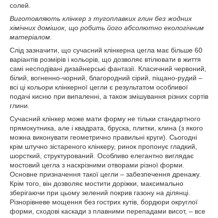
солей.
Виготовляють клінкер з тугоплавких глин без жодних
хімічних домішок, що робить його абсолютно екологічним
матеріалом.
Слід зазначити, що сучасний клінкерна цегла має більше 60
варіантів розмірів і кольорів, що дозволяє втілювати в життя
самі несподівані дизайнерські фантазії. Класичний червоний,
білий, вогненно-чорний, благородний сірий, піщано-рудий –
всі ці кольори клінкерної цегли є результатом особливої
подачі кисню при випаленні, а також змішування різних сортів
глини.
Сучасний клінкер може мати форму не тільки стандартного
прямокутника, але і квадрата, бруска, плитки, клина (з якого
можна виконувати геометрично правильні круги). Сьогодні
крім штучно зістареного клінкеру, ринок пропонує гладкий,
шорсткий, структурований. Особливо елегантно виглядає
мостовий цегла з наскрізними отворами різної форми.
Основне призначення такої цегли – забезпечення дренажу.
Крім того, він дозволяє мостити доріжки, максимально
зберігаючи при цьому зелений покрив газону на ділянці.
Різнорівневе мощення без гострих кутів, бордюри округлої
форми, сходові каскади з плавними перепадами висот, – все