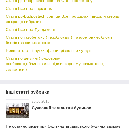
Статті pp-budpostach.com.ua Статті по бетону
Статті Все про парканах
Статті pp-budpostach.com.ua Все про дахах ( види, матеріал,
як краще вибрати)
Статті Все про Фундаменті
Статті по газобетону ( газоблокам ), газобетонних блоків,
блоків газосиликатнных
Новини, статті, чутки, факти, різне і по чу-чуть
Статті по цеглині ( рядовому,
особового,облицювальної,клинкерному, шамотною,
силікатній,)
Інші статті рубрики
25.03.2018
Сучасний заміський будинок
Не останнє місце при будівництві заміського будинку займає