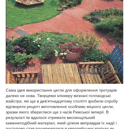
Сама ідея використання цегли для оформлення тротуарів
далеко не нова. Творцями клінкеру визнані голландські
майстри, які ще в дев'ятнадцятому столітті зробили спробу
відтворити рецепт виготовлення особливо міцного цегли,
зразки якого збереглися ще з часів Римської імперії. В
результаті їм вдалося отримати високощільний
каменеподібний матеріал, який цілком виправдав їх надії і
поступово став поширюватися в європейських країнах як