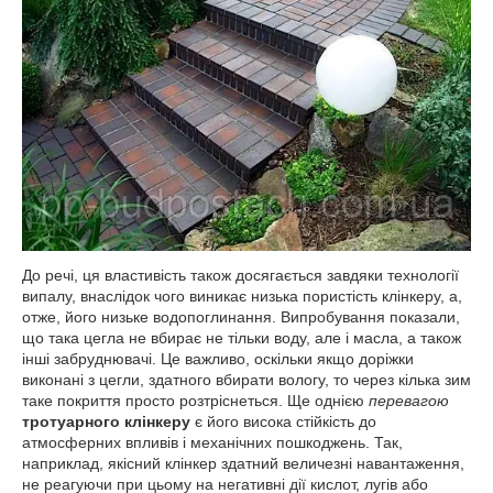
До речі, ця властивість також досягається завдяки технології
випалу, внаслідок чого виникає низька пористість клінкеру, а,
отже, його низьке водопоглинання. Випробування показали,
що така цегла не вбирає не тільки воду, але і масла, а також
інші забруднювачі. Це важливо, оскільки якщо доріжки
виконані з цегли, здатного вбирати вологу, то через кілька зим
таке покриття просто розтріснеться. Ще однією
перевагою
тротуарного клінкеру
є його висока стійкість до
атмосферних впливів і механічних пошкоджень. Так,
наприклад, якісний клінкер здатний величезні навантаження,
не реагуючи при цьому на негативні дії кислот, лугів або