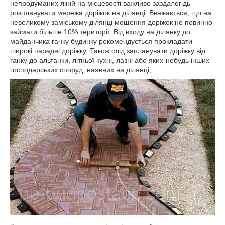
непродуманих ліній на місцевості важливо заздалегідь
розпланувати мережа доріжок на ділянці. Вважається, що на
невеликому заміському ділянці мощення доріжок не повинно
займати більше 10% території. Від входу на ділянку до
майданчика ганку будинку рекомендується прокладати
широкі парадні доріжку. Також слід запланувати доріжку від
ганку до альтанки, літньої кухні, лазні або яких-небудь інших
господарських споруд, наявних на ділянці;