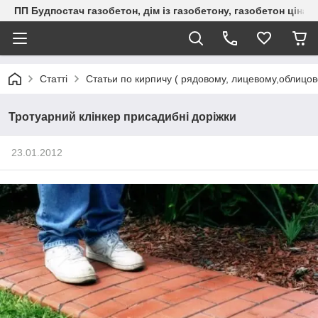
ПП Будпостач газобетон, дім із газобетону, газобетон ціна, 
Статті
Статьи по кирпичу ( рядовому, лицевому,облицо
Тротуарний клінкер присадибні доріжки
23.01.2012