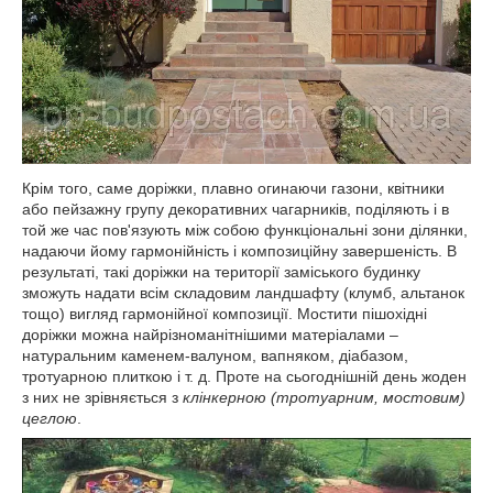
Крім того, саме доріжки, плавно огинаючи газони, квітники
або пейзажну групу декоративних чагарників, поділяють і в
той же час пов'язують між собою функціональні зони ділянки,
надаючи йому гармонійність і композиційну завершеність. В
результаті, такі доріжки на території заміського будинку
зможуть надати всім складовим ландшафту (клумб, альтанок
тощо) вигляд гармонійної композиції. Мостити пішохідні
доріжки можна найрізноманітнішими матеріалами –
натуральним каменем-валуном, вапняком, діабазом,
тротуарною плиткою і т. д. Проте на сьогоднішній день жоден
з них не зрівняється з
клінкерною (тротуарним, мостовим)
цеглою
.