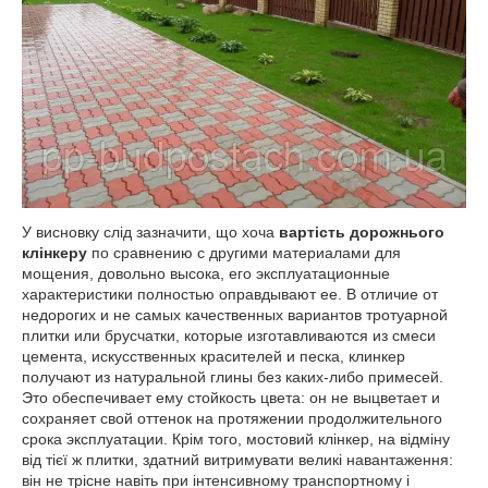
У висновку слід зазначити, що хоча
вартість дорожнього
клінкеру
по сравнению с другими материалами для
мощения, довольно высока, его эксплуатационные
характеристики полностью оправдывают ее. В отличие от
недорогих и не самых качественных вариантов тротуарной
плитки или брусчатки, которые изготавливаются из смеси
цемента, искусственных красителей и песка, клинкер
получают из натуральной глины без каких-либо примесей.
Это обеспечивает ему стойкость цвета: он не выцветает и
сохраняет свой оттенок на протяжении продолжительного
срока эксплуатации. Крім того, мостовий клінкер, на відміну
від тієї ж плитки, здатний витримувати великі навантаження:
він не трісне навіть при інтенсивному транспортному і