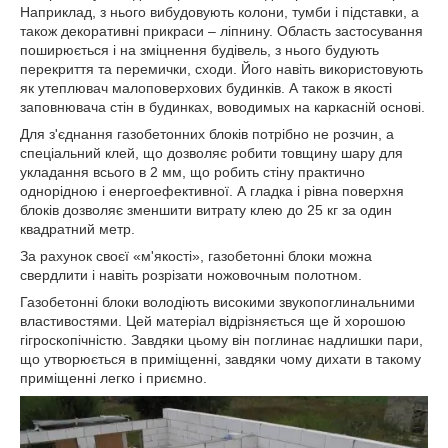
Наприклад, з нього вибудовують колони, тумби і підставки, а
також декоративні прикраси – ліпнину. Область застосування
поширюється і на зміцнення будівель, з нього будують
перекриття та перемички, сходи. Його навіть використовують
як утеплювач малоповерхових будинків. А також в якості
заповнювача стін в будинках, воводимых на каркасній основі.
Для з'єднання газобетонних блоків потрібно не розчин, а
спеціальний клей, що дозволяє робити товщину шару для
укладання всього в 2 мм, що робить стіну практично
однорідною і енергоефективної. А гладка і рівна поверхня
блоків дозволяє зменшити витрату клею до 25 кг за один
квадратний метр.
За рахунок своєї «м'якості», газобетонні блоки можна
свердлити і навіть розрізати ножовочным полотном.
Газобетонні блоки володіють високими звукопоглинальними
властивостями. Цей матеріал відрізняється ще й хорошою
гігроскопічністю. Завдяки цьому він поглинає надлишки пари,
що утворюється в приміщенні, завдяки чому дихати в такому
приміщенні легко і приємно.