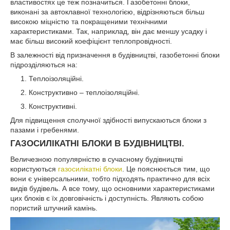
властивостях це теж позначиться. Газобетонні блоки,
виконані за автоклавної технологією, відрізняються більш
високою міцністю та покращеними технічними
характеристиками. Так, наприклад, він дає меншу усадку і
має більш високий коефіцієнт теплопровідності.
В залежності від призначення в будівництві, газобетонні блоки
підрозділяються на:
Теплоізоляційні.
Конструктивно – теплоізоляційні.
Конструктивні.
Для підвищення сполучної здібності випускаються блоки з
пазами і гребенями.
ГАЗОСИЛІКАТНІ БЛОКИ В БУДІВНИЦТВІ.
Величезною популярністю в сучасному будівництві
користуються
газосилікатні блоки
. Це пояснюється тим, що
вони є універсальними, тобто підходять практично для всіх
видів будівель. А все тому, що основними характеристиками
цих блоків є їх довговічність і доступність. Являють собою
пористий штучний камінь.