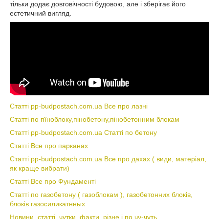
тільки додає довговічності будовою, але і зберігає його
естетичний вигляд.
Статті pp-budpostach.com.ua Все про лазні
Статті по пїноблоку,пінобетону,пінобетонним блокам
Статті pp-budpostach.com.ua Статті по бетону
Статті Все про парканах
Статті pp-budpostach.com.ua Все про дахах ( види, матеріал,
як краще вибрати)
Статті Все про Фундаменті
Статті по газобетону ( газоблокам ), газобетонних блоків,
блоків газосиликатнных
Новини, статті, чутки, факти, різне і по чу-чуть