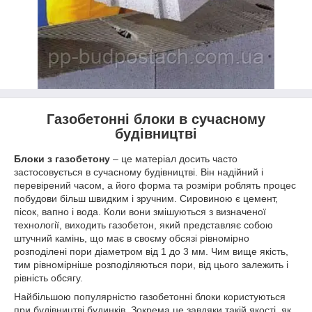
Газобетонні блоки в сучасному
будівництві
Блоки з газобетону
– це матеріал досить часто
застосовується в сучасному будівництві. Він надійний і
перевірений часом, а його форма та розміри роблять процес
побудови більш швидким і зручним. Сировиною є цемент,
пісок, вапно і вода. Коли вони змішуються з визначеної
технології, виходить газобетон, який представляє собою
штучний камінь, що має в своєму обсязі рівномірно
розподілені пори діаметром від 1 до 3 мм. Чим вище якість,
тим рівномірніше розподіляються пори, від цього залежить і
рівність обсягу.
Найбільшою популярністю газобетонні блоки користуються
при будівництві будинків. Зокрема це завдяки такій якості, як