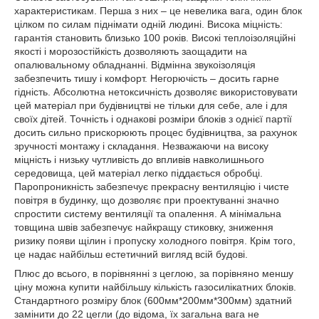
характеристикам. Перша з них – це невелика вага, один блок
цілком по силам піднімати одній людині. Висока міцність:
гарантія становить близько 100 років. Високі теплоізоляційні
якості і морозостійкість дозволяють заощадити на
опалювальному обладнанні. Відмінна звукоізоляція
забезпечить тишу і комфорт. Негорючість – досить гарне
гідність. Абсолютна нетоксичність дозволяє використовувати
цей матеріал при будівництві не тільки для себе, але і для
своїх дітей. Точність і однакові розміри блоків з однієї партії
досить сильно прискорюють процес будівництва, за рахунок
зручності монтажу і складання. Незважаючи на високу
міцність і низьку чутливість до впливів навколишнього
середовища, цей матеріал легко піддається обробці.
Паропроникність забезпечує прекрасну вентиляцію і чисте
повітря в будинку, що дозволяє при проектуванні значно
спростити систему вентиляції та опалення. А мінімальна
товщина швів забезпечує найкращу стиковку, зниження
ризику появи щілин і пропуску холодного повітря. Крім того,
це надає найбільш естетичний вигляд всій будові.
Плюс до всього, в порівнянні з цеглою, за порівняно меншу
ціну можна купити найбільшу кількість газосилікатних блоків.
Стандартного розміру блок (600мм*200мм*300мм) здатний
замінити до 22 цегли (до відома, їх загальна вага не