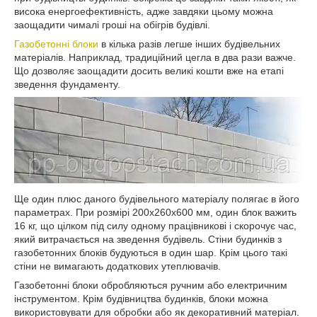
висока енергоефективність, адже завдяки цьому можна
заощадити чималі гроші на обігрів будівлі.
Газобетонні блоки
в кілька разів легше інших будівельних
матеріалів. Наприклад, традиційний цегла в два рази важче.
Що дозволяє заощадити досить великі кошти вже на етапі
зведення фундаменту.
Ще один плюс даного будівельного матеріалу полягає в його
параметрах. При розмірі 200х260х600 мм, один блок важить
16 кг, що цілком під силу одному працівникові і скорочує час,
який витрачається на зведення будівель. Стіни будинків з
газобетонних блоків будуються в один шар. Крім цього такі
стіни не вимагають додаткових утеплювачів.
Газобетонні блоки обробляються ручним або електричним
інструментом. Крім будівництва будинків, блоки можна
використовувати для обробки або як декоративний матеріал.