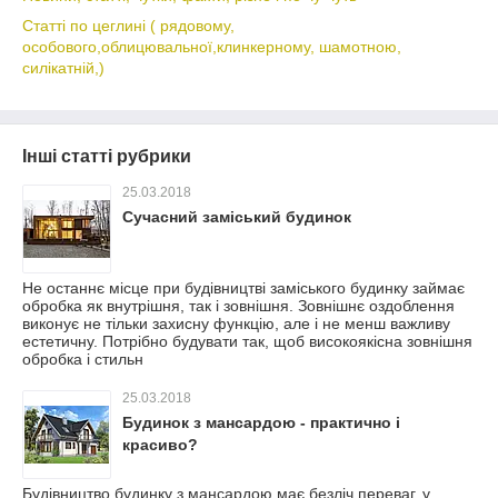
Статті по цеглині ( рядовому,
особового,облицювальної,клинкерному, шамотною,
силікатній,)
Інші статті рубрики
25.03.2018
Сучасний заміський будинок
Не останнє місце при будівництві заміського будинку займає
обробка як внутрішня, так і зовнішня. Зовнішнє оздоблення
виконує не тільки захисну функцію, але і не менш важливу
естетичну. Потрібно будувати так, щоб високоякісна зовнішня
обробка і стильн
25.03.2018
Будинок з мансардою - практично і
красиво?
Будівництво будинку з мансардою має безліч переваг, у