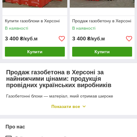
Купити газоблоки в Херсоні
Продаж газобетону в Херсоні
В наявності
В наявності
3 400
3 400
₴/куб.м
₴/куб.м
Купити
Купити
Продаж газобетона в Херсоні за
найнижчими цінами: продукція
провідних українських виробників
Газобетонні блоки — матеріал, який отримав широке
поширення в будівельній сфері. А все завдяки його
Показати все
доступності, легкості та чудовим показникам теплопровідності
та звукоізоляції. Наша ціна на газобетон у Херсоні — дійсно
найкраща, адже ПП Будпостач є офіційним дилером
провідних українських підприємств.
Про нас
Газобетонні блоки: висока якість за