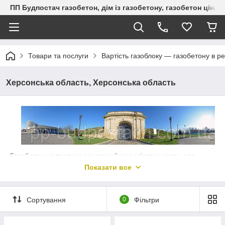
ПП Будпостач газобетон, дім із газобетону, газобетон ціна, 
Товари та послуги
Вартість газоблоку — газобетону в ре
Херсонська область, Херсонська область
Газобетон на третину дешевший за силікатну цеглу, але
набагато перевершує його за здатністю зберігати тепло в
Показати все
приміщенні взимку та не перегріватися влітку.
У Херсонську область найкраще завозити якісні бетони з
Миколаївської області із заводу Ю-Тон, розташованого в м.
Сортування
0
Фільтри
Вознесеньську. Головним дилером підприємства є ПП
Будпостач. Компанія доставляє в будь-які населені пункти