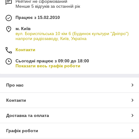
Рейтинг не сформований
лояльною ціною
Менше 5 відгуків за останній рік
Газоблоки активно застосовуються для зведення різних типів
Працює з 15.02.2010
конструкцій, а завдяки простоті оброблення, прекрасно
підходять для створення складних архітектурних форм. Це
м. Київ
оптимальне рішення не тільки для літніх котеджів, але й для
вул. Бориспільська 10 кім 6 (Будинок культури "Дніпро")
будівель, призначених для постійного проживання, зокрема
напроти радіозаводу, Київ, Україна
багатоквартирних будинків. Крім того, матеріал активно
використовується для зведення промислових будівель і
Контакти
господарських будівель.
Сьогодні працює з 09:00 до 18:00
Показати весь графік роботи
Про нас
Контакти
Доставка та оплата
Графік роботи