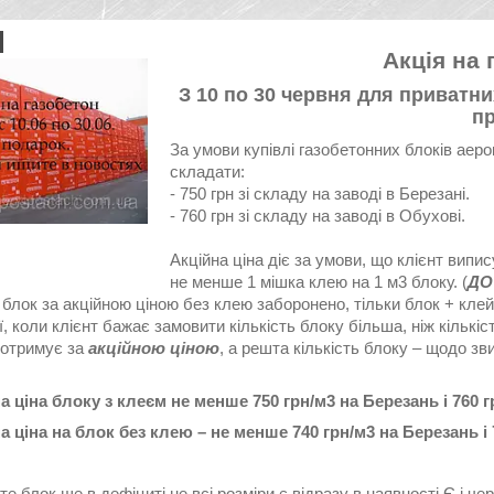
Акція на 
З 10 по 30 червня для приватни
п
За умови купівлі газобетонних блоків аеро
складати:
- 750 грн зі складу на заводі в Березані.
- 760 грн зі складу на заводі в Обухові.
Акційна ціна діє за умови, що клієнт випи
не менше 1 мішка клею на 1 м3 блоку. (
ДО 
блок за акційною ціною без клею заборонено, тільки блок + клей!
ї, коли клієнт бажає замовити кількість блоку більша, ніж кількіст
 отримує за
акційною ціною
, а решта кількість блоку – щодо зв
 ціна блоку з клеєм не менше 750 грн/м3 на Березань і 760 г
 ціна на блок без клею – не менше 740 грн/м3 на Березань і 
е блок ще в дефіциті не всі розміри є відразу в наявності.Є і чер