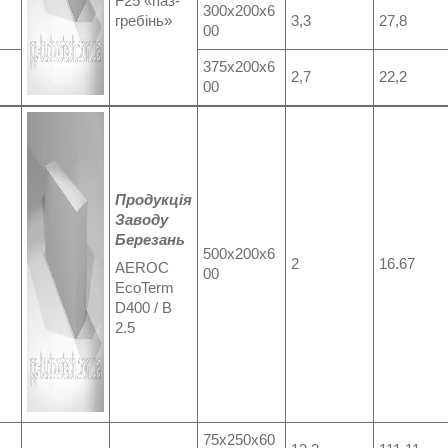
F25 «паз-
300x200x6
гребінь»
3,3
27,8
00
375x200x6
2,7
22,2
00
Продукція
Заводу
Березань
500x200x6
2
16.67
AEROC
00
EcoTerm
D400 / B
2.5
75x250x60