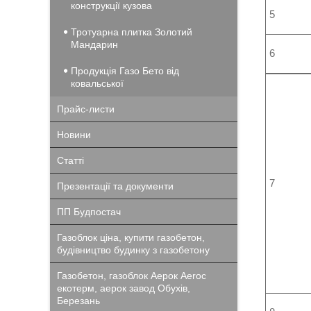
конструкції кузова
5
Тротуарна плитка Золотий
Мандарин
6
Продукція Газо Бето від
ковальської
Прайс-листи
Новини
Статті
7
Презентації та документи
ПП Будпостач
Газоблок ціна, купити газобетон,
будівництво будинку з газобетону
Газобетон, газоблок Аерок Aeroc
екотерм, аерок завод Обухів,
Березань