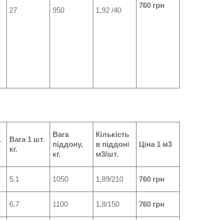
760 грн
27
950
1,92 /40
Вага
Кількість
1
Вага 1 шт.
піддону,
в піддоні
Ціна 1 м3
кг.
кг.
м3/шт.
5.1
1050
1,89/210
760 грн
6.7
1100
1,8/150
760 грн