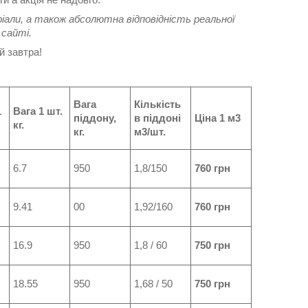
еріали, а також абсолютна відповідність реальної
 сайті.
й завтра!
Вага
Кількість
1
Вага 1 шт.
піддону,
в піддоні
Ціна 1 м3
кг.
кг.
м3/шт.
6.7
950
1,8/150
760 грн
9.41
00
1,92/160
760 грн
16.9
950
1,8 / 60
750 грн
18.55
950
1,68 / 50
750 грн