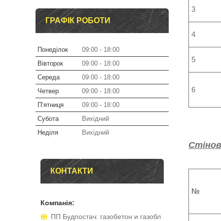
3
ГРАФІК РОБОТИ
4
Понеділок
09:00
18:00
5
Вівторок
09:00
18:00
Середа
09:00
18:00
6
Четвер
09:00
18:00
Пʼятниця
09:00
18:00
Субота
Вихідний
Неділя
Вихідний
Стінов
КОНТАКТИ
№
ПП Будпостач: газобетон и газобл