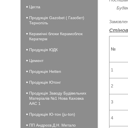
Цегла
Будів
Продукція Gazobet ( Газобет)
Замовленн
Тернопіль
Стінов
Керамічні блоки Керамоблок
Кератерм
№
Продукція ЮДК
Цемент
1
Продукція Hеtten
Продукція Ютонг
2
Продукція Заводу Будівельних
Матеріалів №1 Нова Каховка
3
ААС 1
Продукція Ю-тон (ju-ton)
4
ПП Андрєєв.Д.Н. Метало