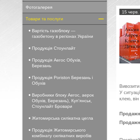
Фотогалерея
15 черв.
Товари та послуги
Вартість газоблоку —
газобетону в регіонах України
Продукція Стоунлайт
Продукція Aeroc Обухів,
Березань
Продукція Poriston Березань і
Обухів
Вивозити 
У ситуаці
Виробники блоку Aeroc, аерок
клею, він
Обухів, Березань), Куп'янськ,
Стоунлайт Бровари
Продажна
Житомирська силікатна цегла
Продажна
Продукція Житомирського
комбінату силікатних виробів
Поспішайт