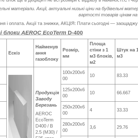
ельні матеріали. Акції, актуальні низькі ціни на будівельні мат
вартості товарів цінам на
я і оплата. Акції та знижки, АКЦІЯ: Плати сьогодні — заощаджу
і блоки AEROC EcoTerm
D-400
Площа
Найменув
Розмір,
стіни з 1
Штук на 
Ескіз
ання
мм
м3 блоків,
м3
газоблоку
м2
100x200x6
10
83.33
00
125х200х6
Продукція
10
66.667
00
Заводу
Березань
250х200х6
4
33.33
00
AEROC
EcoTerm
280x200x6
D400 / B
3,6
29.76
00
2.5 (M30) /