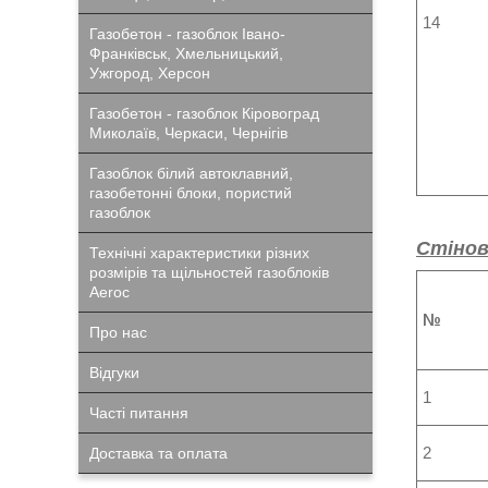
14
Газобетон - газоблок Івано-
Франківськ, Хмельницький,
Ужгород, Херсон
Газобетон - газоблок Кіровоград
Миколаїв, Черкаси, Чернігів
Газоблок білий автоклавний,
газобетонні блоки, пористий
газоблок
Стінов
Технічні характеристики різних
розмірів та щільностей газоблоків
Aeroc
№
Про нас
Відгуки
1
Часті питання
2
Доставка та оплата