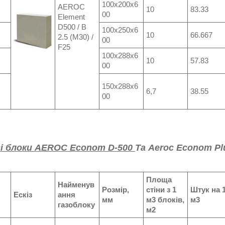
100х200х6
AEROC
10
83.33
00
Element
D500 / B
100x250x6
10
66.667
2.5 (M30) /
00
F25
100x288x6
10
57.83
00
150x288x6
6,7
38.55
00
і блоки AEROC Econom
D-500
Та
Aeroc Econom P
Площа
Найменув
Розмір,
стіни з 1
Штук на 
Ескіз
ання
мм
м3 блоків,
м3
газоблоку
м2