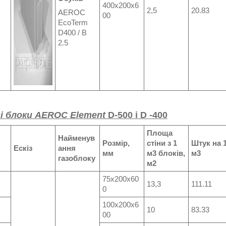
400x200x6
2,5
20.83
AEROC
00
EcoTerm
D400 / B
2.5
і блоки AEROC Element
D-500 і D -400
Площа
Найменув
Розмір,
стіни з 1
Штук на 
Ескіз
ання
мм
м3 блоків,
м3
газоблоку
м2
75x200x60
13,3
111.11
0
100х200х6
10
83.33
00