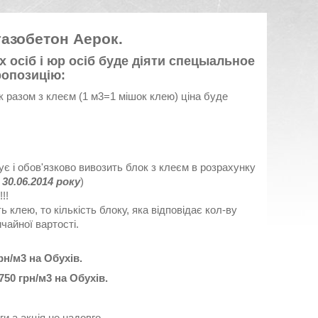
газобетон Аерок.
х осіб і юр осіб буде діяти спецыальное
ропозицію:
к разом з клеєм (1 м3=1 мішок клею) ціна буде
сує і обов'язково вивозить блок з клеєм в розрахунку
30.06.2014 року
)
!!
ь клею, то кількість блоку, яка відповідає кол-ву
ичайної вартості.
рн/м3 на Обухів.
750 грн/м3 на Обухів.
ги а акція не надовго.