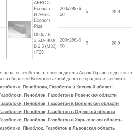
AEROC
Econom
200x288x6
5
28.9
И Aeroc
00
Econom
Plus
D500 / B
200x288x6
2.5.D- 400/
5
28.9
00
B 2.5 (M30)
/ F25
я цена на газобетон от производителя Аерок Украина с доставк
 и по областям! Внимание акция! долго не продлится спешите.
Газоблоки, Пеноблоки, Газобетон в Киевскій області
Газоблоки, Пеноблок, Газобетон в Ровенская области
Газоблоки, Пеноблок, Газобетон в Волынская области
Газоблоки, Пеноблок, Газобетон в Одесской области
Газоблоки, Пеноблок, Газобетон в Харьковская область
Газоблоки, Піноблок, Газобетон в Львовская область