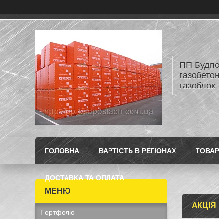
ПП Будпос
газобетон
газоблок
ГОЛОВНА
ВАРТІСТЬ В РЕГІОНАХ
ТОВАР
ДОСТАВКА ТА ОПЛАТА
АКЦІЯ
Портфоліо