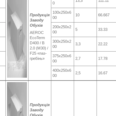
13,3
111.11
0
100х250х6
Продукція
10
66.667
00
Заводу
Обухів
200х250х2
5
33.33
00
AEROC
EcoTerm
300x250x2
D400 / B
3,3
22.22
00
2.0 (M30) /
F25 «паз-
375x250x6
гребінь»
2,7
17.78
00
400x250x6
2,5
16.67
00
Продукція
Заводу
Обухів