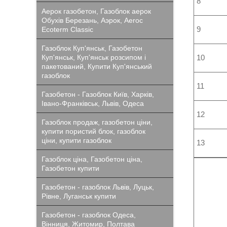
8
Аерок газобетон, Газоблок аерок
Обухів Березань, Аэрок, Aeroc
9
Ecoterm Classic
Газоблок Куп'янськ, Газобетон
Куп'янськ, Куп'янськ розсипом і
10
пакетований, Купити Куп'янський
газоблок
11
Газобетон - Газоблок Київ, Харків,
Івано-Франківськ, Львів, Одеса
12
Газоблок продаж, газобетон ціни,
купити пористий блок, газоблок
ціни, купити газоблок
13
Газоблок ціна, Газобетон ціна,
Газобетон купити
Газобетон - газоблок Львів, Луцьк,
Рівне, Луганськ купити
Газобетон - газоблок Одеса,
Вінниця, Житомир, Полтава