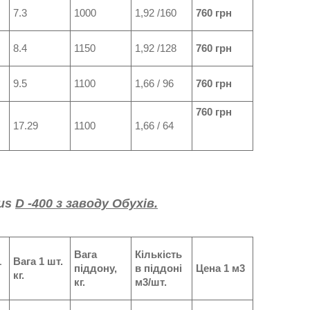
7.3
1000
1,92 /160
760 грн
8.4
1150
1,92 /128
760 грн
9.5
1100
1,66 / 96
760 грн
760 грн
17.29
1100
1,66 / 64
lus
D -400 з заводу Обухів.
Вага
Кількість
1
Вага 1 шт.
піддону,
в піддоні
Цена 1 м3
кг.
кг.
м3/шт.