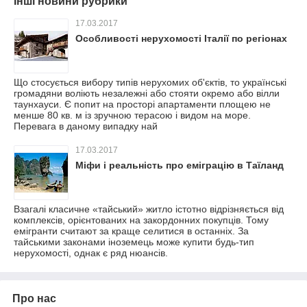
Інші новини рубрики
17.03.2017
Особливості нерухомості Італії по регіонах
Що стосується вибору типів нерухомих об'єктів, то українські
громадяни воліють незалежні або стояти окремо або вілли
таунхауси. Є попит на просторі апартаменти площею не
менше 80 кв. м із зручною терасою і видом на море.
Перевага в даному випадку най
17.03.2017
Міфи і реальність про еміграцію в Таїланд
Взагалі класичне «тайський» житло істотно відрізняється від
комплексів, орієнтованих на закордонних покупців. Тому
емігранти считают за краще селитися в останніх. За
тайськими законами іноземець може купити будь-тип
нерухомості, однак є ряд нюансів.
Про нас