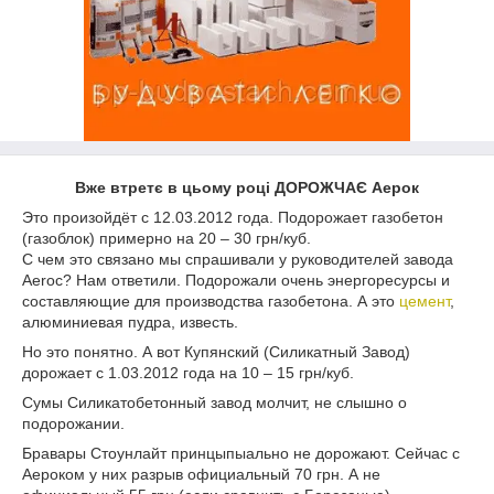
Вже втретє в цьому році ДОРОЖЧАЄ Аерок
Это произойдёт с 12.03.2012 года. Подорожает газобетон
(газоблок) примерно на 20 – 30 грн/куб.
С чем это связано мы спрашивали у руководителей завода
Aeroc? Нам ответили. Подорожали очень энергоресурсы и
составляющие для производства газобетона. А это
цемент
,
алюминиевая пудра, известь.
Но это понятно. А вот Купянский (Силикатный Завод)
дорожает с 1.03.2012 года на 10 – 15 грн/куб.
Сумы Силикатобетонный завод молчит, не слышно о
подорожании.
Бравары Стоунлайт принцыпыально не дорожают. Сейчас с
Аероком у них разрыв официальный 70 грн. А не