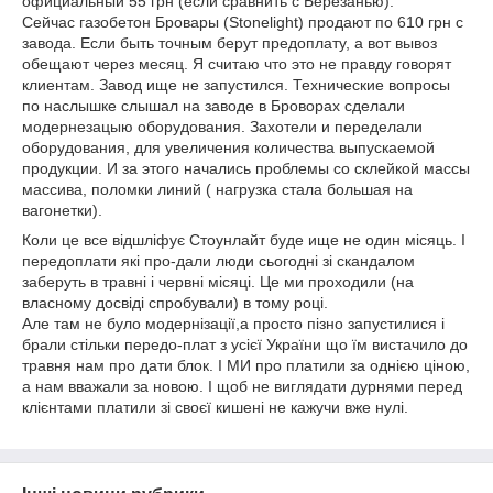
официальный 55 грн (если сравнить с Березанью).
Сейчас газобетон Бровары (Stonelight) продают по 610 грн с
завода. Если быть точным берут предоплату, а вот вывоз
обещают через месяц. Я считаю что это не правду говорят
клиентам. Завод ище не запустился. Технические вопросы
по наслышке слышал на заводе в Броворах сделали
модернезацыю оборудования. Захотели и переделали
оборудования, для увеличения количества выпускаемой
продукции. И за этого начались проблемы со склейкой массы
массива, поломки линий ( нагрузка стала большая на
вагонетки).
Коли це все відшліфує Стоунлайт буде ище не один місяць. І
передоплати які про-дали люди сьогодні зі скандалом
заберуть в травні і червні місяці. Це ми проходили (на
власному досвіді спробували) в тому році.
Але там не було модернізації,а просто пізно запустилися і
брали стільки передо-плат з усієї України що їм вистачило до
травня нам про дати блок. І МИ про платили за однією ціною,
а нам вважали за новою. І щоб не виглядати дурнями перед
клієнтами платили зі своєї кишені не кажучи вже нулі.